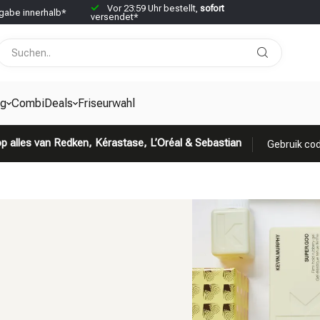
Vor 23:59 Uhr bestellt,
sofort
abe innerhalb*
versendet*
g
CombiDeals
Friseurwahl
p alles van Redken, Kérastase, L’Oréal & Sebastian
Gebruik cod