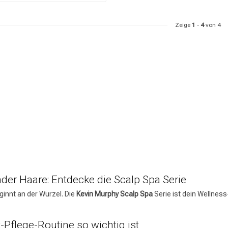
Zeige
1
-
4
von 4
Haarpflege
Stylingprodukte
CombiDeals
Friseurwahl
er Haare: Entdecke die Scalp Spa Serie
innt an der Wurzel. Die
Kevin Murphy Scalp Spa
Serie ist dein Wellness
Pflege-Routine so wichtig ist