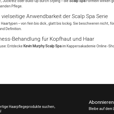
, Juckreiz oder Build-up durch Styling – die
Scalp Spa
Formeln wirken ge
genden Pflege.
e vielseitige Anwendbarkeit der Scalp Spa Serie
e Haartypen – von fein bis dick, glatt bis lockig. Sie beschweren nicht,
nd Definition.
lness-Behandlung für Kopfhaut und Haar
Hause: Entdecke
Kevin Murphy Scalp Spa
im Kappersakademie Online-Shop
Abonnieren
wertige Haarpflegeprodukte suchen,
Bleibe auf dem
!