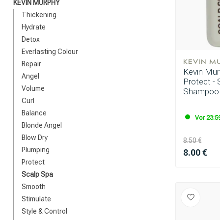
KEVIN MURPHY
Thickening
Hydrate
Detox
Everlasting Colour
KEVIN M
Repair
Kevin Mur
Angel
Protect -
Volume
Shampoo 
Curl
Balance
Vor 23:59
Blonde Angel
Blow Dry
8.50 €
Plumping
8.00 €
Protect
Scalp Spa
Smooth
Stimulate
Style & Control