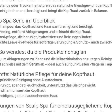
stände oder Trockenheit stören das natürliche Gleichgewicht der Kopf
reinigt schonend, beruhigt und bringt die Kopfhaut zurück in Balance.
p Spa Serie im Überblick
hampoo, das Kopfhaut und Haar sanft reinigt und beruhigt.
eeling, entfernt Ablagerungen und erfrischt die Kopfhaut.
ensivpflege, die beruhigt, hydratisiert und Reizungen lindert.
chte Leave-in-Pflege für sofortige Beruhigung & Schutz – auch zwisc
 So wendest du die Produkte richtig an
, um Ablagerungen zu lösen und die Mikrozirkulation anzuregen. Reini
 schließe mit dem
Serum
ab – ideal auch zur punktuellen Pflege im Tag
toffe: Natürliche Pflege für deine Kopfhaut
gründliche Reinigung ohne Austrocknen.
ruhigt, spendet Feuchtigkeit, unterstützt das Gleichgewicht.
und harmonisiert die Kopfhaut.
meidiges, gesund aussehendes Haar.
sungen von Scalp Spa für eine ausgeglichene Ko