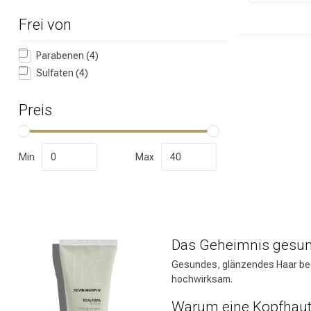
Frei von
Marken
Parabenen
(4)
Sulfaten
(4)
Preis
Min
Max
Umformung
Das Geheimnis gesund
Gesundes, glänzendes Haar beg
hochwirksam.
Warum eine Kopfhaut-