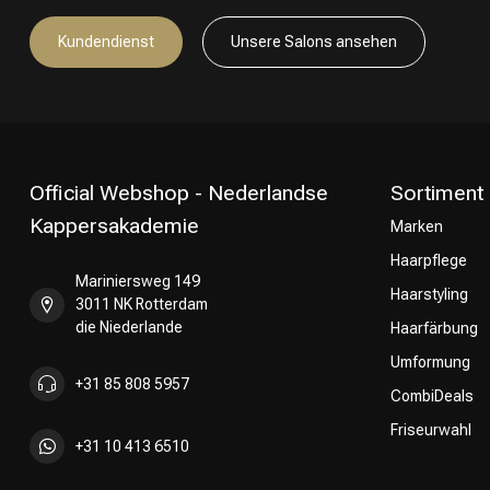
Kundendienst
Unsere Salons ansehen
Official Webshop - Nederlandse
Sortiment
Kappersakademie
Marken
Haarpflege
Mariniersweg 149
Haarstyling
3011 NK Rotterdam
die Niederlande
Haarfärbung
Umformung
+31 85 808 5957
CombiDeals
Friseurwahl
+31 10 413 6510