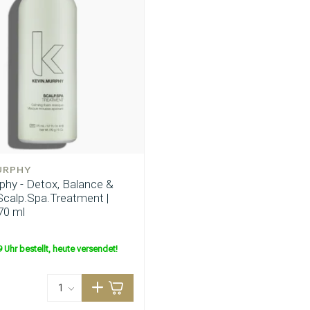
URPHY
ategorie suchst du?
phy - Detox, Balance &
Scalp.Spa.Treatment |
70 ml
 Uhr bestellt, heute versendet!