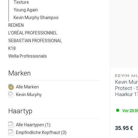
Texture
Young Again
Kevin Murphy Shampoo
REDKEN
L'ORÉAL PROFESSIONNEL
SEBASTIAN PROFESSIONAL
K18
Wella Professionals
Marken
KEVIN M
Nach welcher K
Kevin Mur
Alle Marken
Protect - 
Haarkur 1
Kevin Murphy
Haartyp
Vor 23:59
Alle Haartypen
(1)
35.95 €
Empfindliche Kopfhaut
(3)