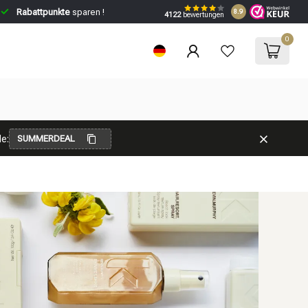
Rabattpunkte
sparen !
8.9
4122
bewertungen
0
e:
SUMMERDEAL