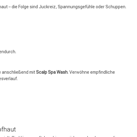
haut – die Folge sind Juckreiz, Spannungsgefühle oder Schuppen.
hendurch.
ge anschließend mit
Scalp Spa Wash
. Verwöhne empfindliche
esverlauf.
pfhaut