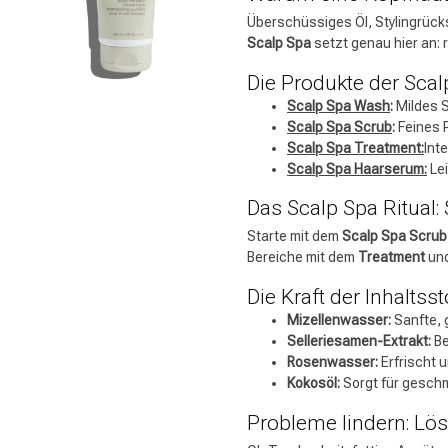
Überschüssiges Öl, Stylingrück
Scalp Spa
setzt genau hier an: 
Die Produkte der Scal
Scalp Spa Wash
:
Mildes S
Scalp Spa Scrub
:
Feines P
Scalp Spa Treatment:
Int
Scalp Spa Haarserum:
Lei
Das Scalp Spa Ritual:
Starte mit dem
Scalp Spa Scrub
Bereiche mit dem
Treatment
und
Die Kraft der Inhaltss
Mizellenwasser:
Sanfte, 
Selleriesamen-Extrakt:
Be
Rosenwasser:
Erfrischt 
Kokosöl:
Sorgt für gesch
Probleme lindern: Lö