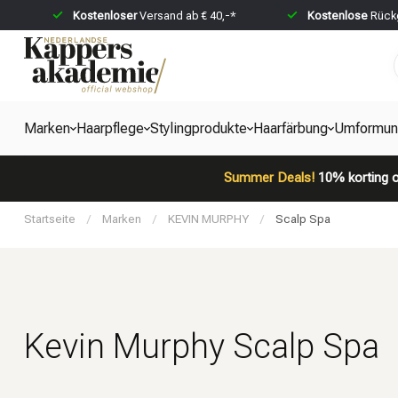
Kostenloser
Versand ab € 40,-*
Kostenlose
Rückg
Marken
Haarpflege
Stylingprodukte
Haarfärbung
Umformun
Summer Deals!
10% korting o
Startseite
/
Marken
/
KEVIN MURPHY
/
Scalp Spa
Kevin Murphy Scalp Spa