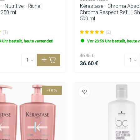
 Nutritive - Riche |
Kérastase - Chroma Absol
250 ml
Chroma Respect Refill | 
500 ml
(1)
(2)
 Uhr bestellt, heute versendet!
Vor 23:59 Uhr bestellt, heute 
46.45 €
36.60 €
-10%