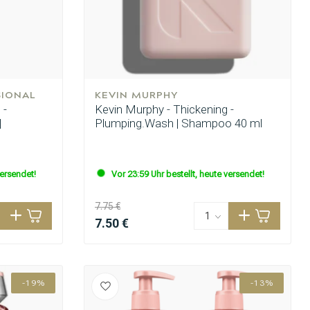
SIONAL
KEVIN MURPHY
 -
Kevin Murphy - Thickening -
|
Plumping.Wash | Shampoo 40 ml
versendet!
Vor 23:59 Uhr bestellt, heute versendet!
7.75 €
7.50 €
-19%
-13%