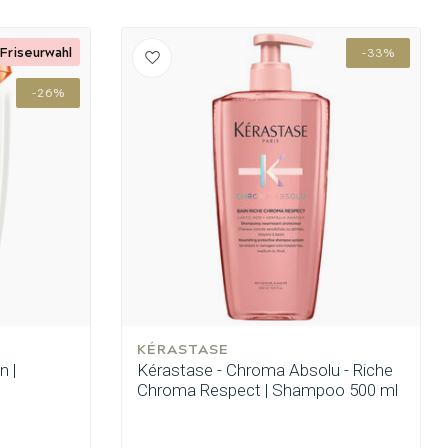
Friseurwahl
-33%
-26%
KÉRASTASE
n |
Kérastase - Chroma Absolu - Riche
Chroma Respect | Shampoo 500 ml