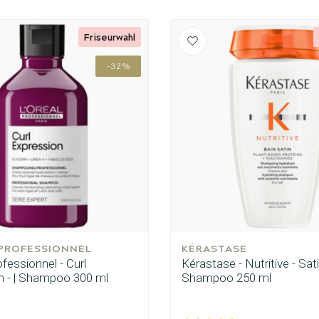
Friseurwahl
-32%
 PROFESSIONNEL
KÉRASTASE
ofessionnel - Curl
Kérastase - Nutritive - Sati
n - | Shampoo 300 ml
Shampoo 250 ml