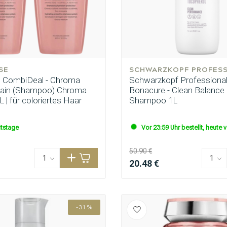
SE
SCHWARZKOPF PROFES
 CombiDeal - Chroma
Schwarzkopf Professional
Bain (Shampoo) Chroma
Bonacure - Clean Balance 
 | für coloriertes Haar
Shampoo 1L
itstage
Vor 23:59 Uhr bestellt, heute 
50.90 €
20.48 €
-31%