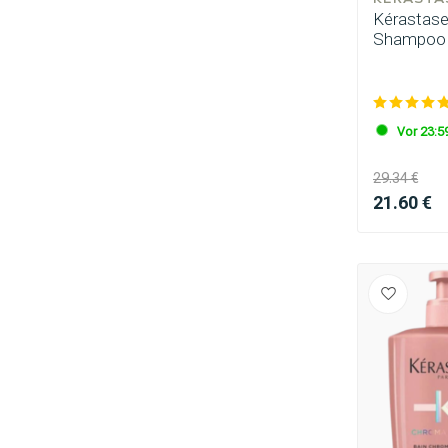
Kérastase -
Shampoo 
Vor 23:59
29.34 €
21.60 €