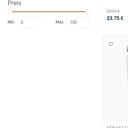
Preis
29.34 €
23.75 €
Min
Max
Umformung
KÉRASTA