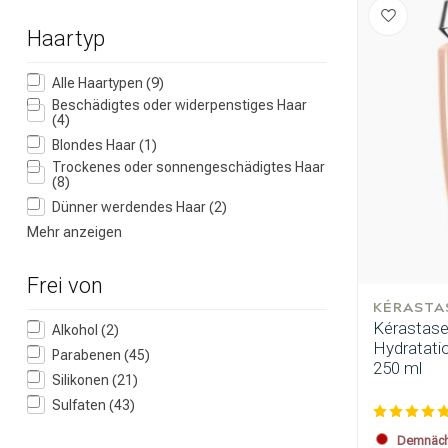
Haartyp
Alle Haartypen
(9)
Beschädigtes oder widerpenstiges Haar
(4)
Blondes Haar
(1)
Trockenes oder sonnengeschädigtes Haar
Nach welcher K
(8)
Dünner werdendes Haar
(2)
Mehr anzeigen
Frei von
KÉRASTA
Kérastase 
Alkohol
(2)
Hydratati
Parabenen
(45)
250 ml
Silikonen
(21)
Sulfaten
(43)
Marken
Demnächs