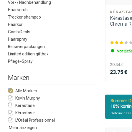
Vor- / Nachbehandlung
Haarscrub
KÉRASTA
Trockenshampoo
Kérastase
Chroma R
Haarkur
CombiDeals
Haarspray
Reiseverpackungen
Vor 23:59
Limited edition giftbox
Pflege-Spray
29.34 €
23.75 €
Marken
Alle Marken
Kevin Murphy
Summer De
Kérastase
10% kortin
Kérastase
Gebruik deze 
L'Oréal Professionnel
Mehr anzeigen