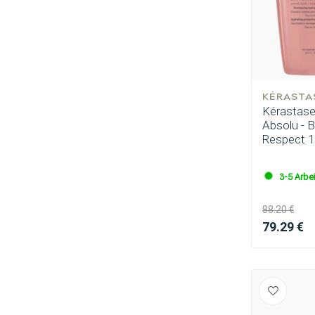
KÉRASTA
Kérastase
Absolu - 
Respect 1L
3-5 Arbe
88.20 €
79.29 €