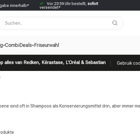
Vor 23:59 Uhr bestellt,
sofort
abe innerhalb*
versendet*
g
CombiDeals
Friseurwahl
p alles van Redken, Kérastase, L’Oréal & Sebastian
Gebruik cod
e
e
ne sind oft in Shampoos als Konservierungsmittel drin, aber immer m
odukte