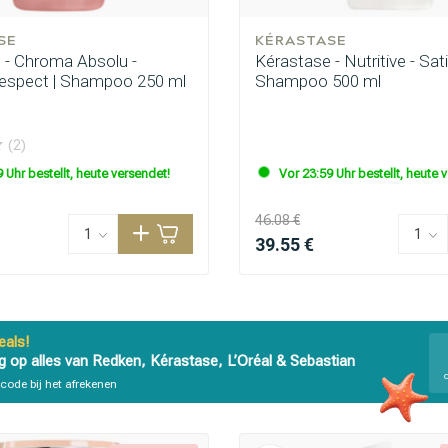
SE
KÉRASTASE
 - Chroma Absolu -
Kérastase - Nutritive - Sati
espect | Shampoo 250 ml
Shampoo 500 ml
(2)
 Uhr bestellt, heute versendet!
Vor 23:59 Uhr bestellt, heute 
46.08 €
39.55 €
als!
g op alles van Redken, Kérastase, L’Oréal & Sebastian
code bij het afrekenen