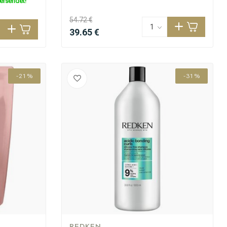
versendet!
54.72 €
39.65 €
-21%
-31%
REDKEN