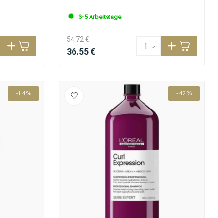
3-5 Arbeitstage
54.72 €
36.55 €
-14%
-42%