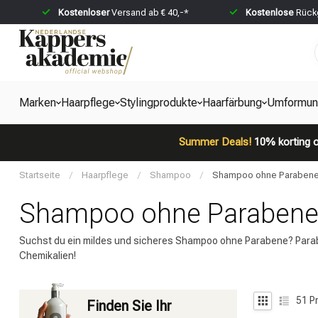
Kostenloser
Versand ab € 40,-*
Kostenlose
Rückg
Marken
Haarpflege
Stylingprodukte
Haarfärbung
Umformun
Summer Deals!
10% korting o
Startseite
/
Haarpflege
/
Shampoo
/
Shampoo ohne Paraben
Shampoo ohne Paraben
Suchst du ein mildes und sicheres Shampoo ohne Parabene? Parabe
Chemikalien!
51
Pr
Finden Sie Ihr