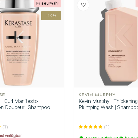
Friseurwahl
-19%
ategorie suchst du?
SE
KEVIN MURPHY
- Curl Manifesto -
Kevin Murphy - Thickening
on Douceur | Shampoo
Plumping.Wash | Shampoo
(1)
(1)
Haarpflege
Stylingprodukte
t verfügbar