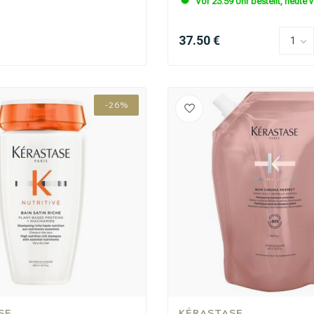
Vor 23:59 Uhr bestellt, heute 
37.50 €
-26%
CombiDeals
Friseurwahl
SE
KÉRASTASE