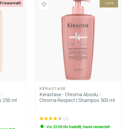
Friseurwahl
-28%
KÉRASTASE
 -
Kérastase - Chroma Absolu -
 250 ml
Chroma Respect | Shampoo 500 ml
(5)
Haarfärbung
Vor 23:59 Uhr bestellt, heute versendet!