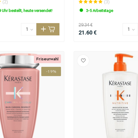
(2)
(3)
 Uhr bestellt, heute versendet!
3-5 Arbeitstage
29.34 €
21.60 €
Friseurwahl
-19%