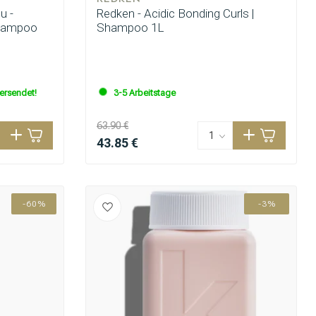
u -
Redken - Acidic Bonding Curls |
Shampoo
Shampoo 1L
versendet!
3-5 Arbeitstage
63.90 €
43.85 €
-60%
-3%