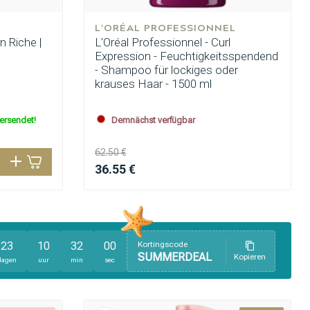
L'ORÉAL PROFESSIONNEL
n Riche |
L'Oréal Professionnel - Curl
Expression - Feuchtigkeitsspendend
- Shampoo für lockiges oder
krauses Haar - 1500 ml
versendet!
Demnächst verfügbar
62.50 €
36.55 €
23
10
31
58
Kortingscode
SUMMERDEAL
Kopieren
dagen
uur
min
sec