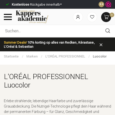
Kostenlose
Rückgabe innerhalb*
Vor 23:59 U
8.9
0
Nach welcher Kategorie suchst du?
Summer Deals!
10% korting op alles van Redken, Kérastase,
L’Oréal & Sebastian
Startseite
/
Marken
/
L'ORÉAL PROFESSIONNEL
/
Luocolor
L'ORÉAL PROFESSIONNEL
Marken
Haarpflege
Luocolor
Erlebe strahlende, lebendige Haarfarbe und zuverlässige
Grauabdeckung. Die Nutrigel-Technologie pflegt dein Haar während
der permanenten Färbung – für Glanz, Geschmeidigkeit und