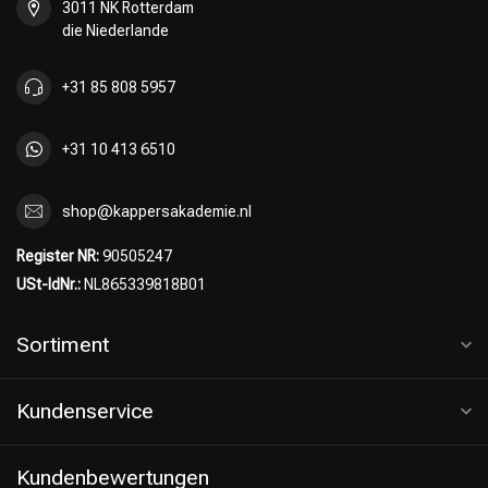
3011 NK Rotterdam
die Niederlande
Friseurwahl
+31 85 808 5957
+31 10 413 6510
shop@kappersakademie.nl
Register NR:
90505247
USt-IdNr.:
NL865339818B01
Sortiment
Kundenservice
Kundenbewertungen