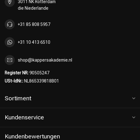
3011 NK Rotterdam
die Niederlande
+31 85 808 5957
+31 10 413 6510
shop@kappersakademie.nl
Register NR:
90505247
USt-IdNr.:
NL865339818B01
Sortiment
Kundenservice
Kundenbewertungen