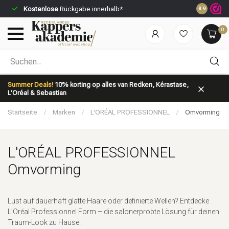
Kostenlose
Rückgabe innerhalb*
Vor 23:59 U
8.9
0
Nach welcher Kategorie suchst du?
Summer Deals!
10% korting op alles van Redken, Kérastase,
L’Oréal & Sebastian
Startseite
/
Marken
/
L'ORÉAL PROFESSIONNEL
/
Omvorming
L'ORÉAL PROFESSIONNEL
Marken
Haarpflege
Omvorming
Lust auf dauerhaft glatte Haare oder definierte Wellen? Entdecke
L’Oréal Professionnel Form – die salonerprobte Lösung für deinen
Traum-Look zu Hause!