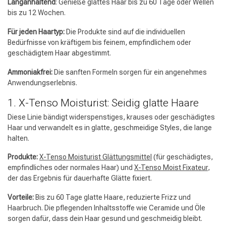
Langanhaltend
: Genieße glattes Haar bis zu 60 Tage oder Wellen
bis zu 12 Wochen.
Für jeden Haartyp:
Die Produkte sind auf die individuellen
Bedürfnisse von kräftigem bis feinem, empfindlichem oder
geschädigtem Haar abgestimmt.
Ammoniakfrei:
Die sanften Formeln sorgen für ein angenehmes
Anwendungserlebnis.
1. X-Tenso Moisturist: Seidig glatte Haare
Diese Linie bändigt widerspenstiges, krauses oder geschädigtes
Haar und verwandelt es in glatte, geschmeidige Styles, die lange
halten.
Produkte:
X-Tenso Moisturist Glättungsmittel
(für geschädigtes,
empfindliches oder normales Haar) und
X-Tenso Moist Fixateur
,
der das Ergebnis für dauerhafte Glätte fixiert.
Vorteile:
Bis zu 60 Tage glatte Haare, reduzierte Frizz und
Haarbruch. Die pflegenden Inhaltsstoffe wie Ceramide und Öle
sorgen dafür, dass dein Haar gesund und geschmeidig bleibt.