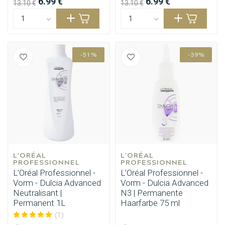
6.99 €
6.99 €
13.10 €
13.10 €
-51%
-39%
Stylingprodukte
Haarfärbung
L'ORÉAL 
L'ORÉAL 
PROFESSIONNEL
PROFESSIONNEL
L’Oréal Professionnel -
L’Oréal Professionnel -
Vorm - Dulcia Advanced
Vorm - Dulcia Advanced
Neutralisant |
N3 | Permanente
Permanent 1L
Haarfarbe 75 ml
(1)