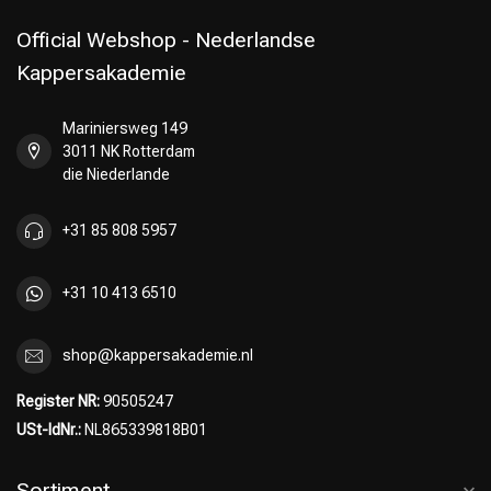
Official Webshop - Nederlandse
Kappersakademie
Mariniersweg 149
3011 NK Rotterdam
die Niederlande
+31 85 808 5957
+31 10 413 6510
shop@kappersakademie.nl
Register NR:
90505247
USt-IdNr.:
NL865339818B01
Sortiment