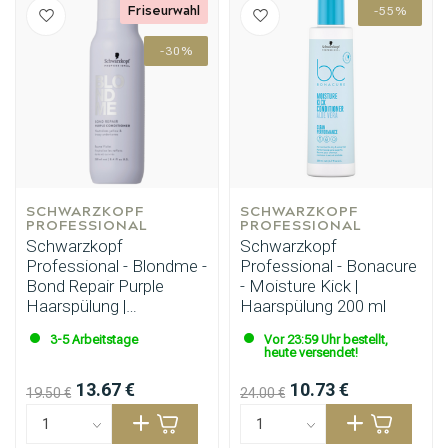
Friseurwahl
-55%
-30%
SCHWARZKOPF 
SCHWARZKOPF 
PROFESSIONAL
PROFESSIONAL
Schwarzkopf
Schwarzkopf
Professional - Blondme -
Professional - Bonacure
Bond Repair Purple
- Moisture Kick |
Haarspülung |
Haarspülung 200 ml
Haarspülung 250ml
3-5 Arbeitstage
Vor 23:59 Uhr bestellt,
heute versendet!
13.67 €
10.73 €
19.50 €
24.00 €