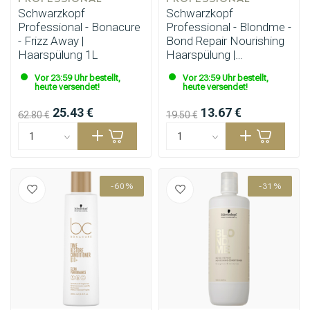
Schwarzkopf
Schwarzkopf
Professional - Bonacure
Professional - Blondme -
- Frizz Away |
Bond Repair Nourishing
Haarspülung 1L
Haarspülung |
Haarspülung 250ml
Vor 23:59 Uhr bestellt,
Vor 23:59 Uhr bestellt,
heute versendet!
heute versendet!
25.43 €
13.67 €
62.80 €
19.50 €
-60%
-31%
Umformung
CombiDeals