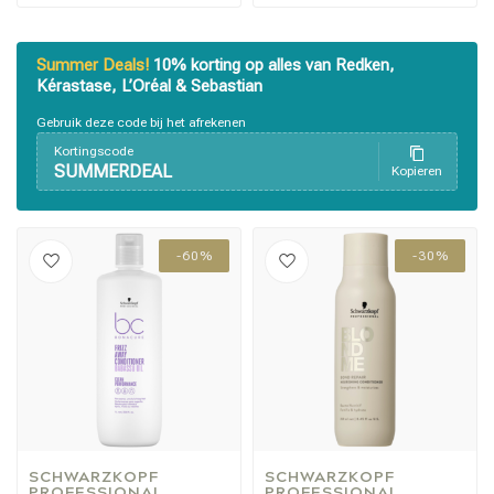
Summer Deals!
10% korting op alles van Redken,
Kérastase, L’Oréal & Sebastian
Gebruik deze code bij het afrekenen
Kortingscode
SUMMERDEAL
Kopieren
-60%
-30%
SCHWARZKOPF 
SCHWARZKOPF 
PROFESSIONAL
PROFESSIONAL