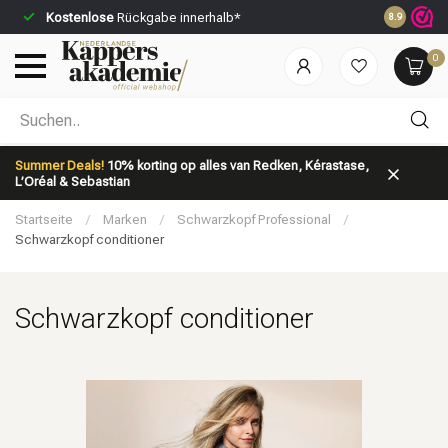
Kostenlose
Rückgabe innerhalb*
Vor 23:59 U
8.9
0
Nach welcher Kategorie suchst du?
Summer Deals!
10% korting op alles van Redken, Kérastase,
L’Oréal & Sebastian
Startseite
/
Marken
/
Schwarzkopf Professional
/
Schwarzkopf conditioner
Schwarzkopf conditioner
Marken
Haarpflege