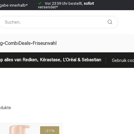
Vor 23:59 Uhr bestellt,
sofort
abe innerhalb*
versendet*
g
CombiDeals
Friseurwahl
p alles van Redken, Kérastase, L’Oréal & Sebastian
Gebruik cod
dukte
-21%