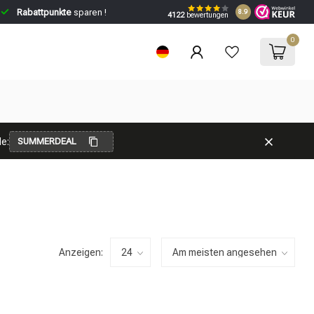
Rabattpunkte
sparen !
8.9
4122
bewertungen
0
e:
SUMMERDEAL
Anzeigen: