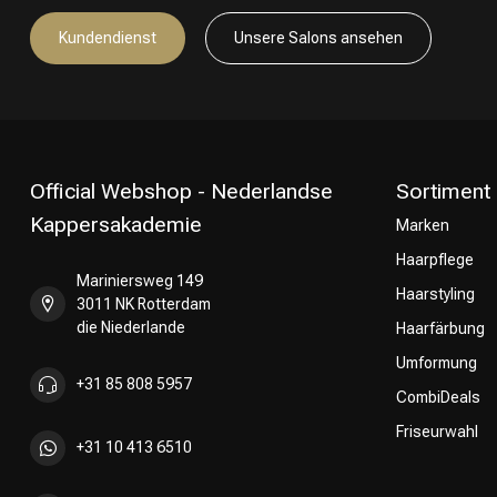
Kundendienst
Unsere Salons ansehen
Official Webshop - Nederlandse
Sortiment
Kappersakademie
Marken
Haarpflege
Mariniersweg 149
Haarstyling
3011 NK Rotterdam
die Niederlande
Haarfärbung
Umformung
+31 85 808 5957
CombiDeals
Friseurwahl
+31 10 413 6510