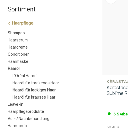
Sortiment
Haarpflege
Shampoo
Haarserum
Haarcreme
Conditioner
Haarmaske
Haaröl
L’Oréal Haaröl
KÉRASTA
Haaröl für trockenes Haar
Kérastase 
Haaröl für lockiges Haar
Sublime Re
Haaröl für krauses Haar
Leave-in
Haarpflegeprodukte
3-5 Arbe
Vor- / Nachbehandlung
Haarscrub
50.40 €