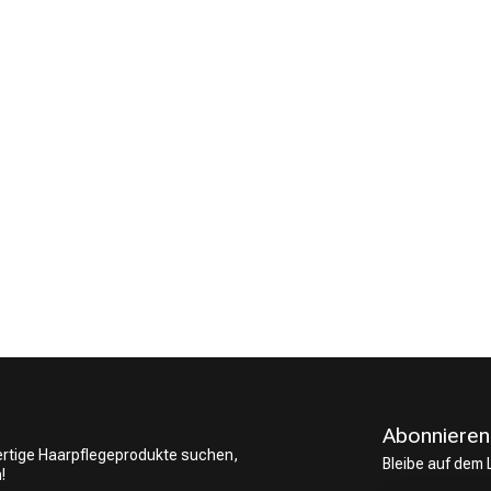
CombiDeals
Friseurwahl
Abonnieren
wertige Haarpflegeprodukte suchen,
Bleibe auf dem
!