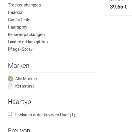
Trockenshampoo
39.65 €
Haarkur
Nach welcher K
CombiDeals
Haarspray
Reiseverpackungen
Limited edition giftbox
Pflege-Spray
Marken
Alle Marken
Kérastase
Marken
Haartyp
Lockiges order krauses Haar
(1)
Frei von