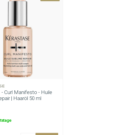
SE
- Curl Manifesto - Huile
pair | Haaröl 50 ml
itstage