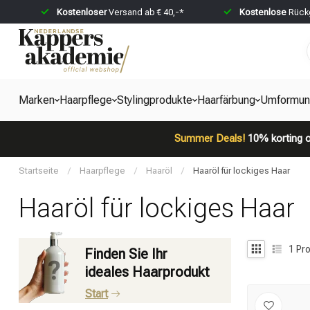
Kostenloser
Versand ab € 40,-*
Kostenlose
Rückg
Marken
Haarpflege
Stylingprodukte
Haarfärbung
Umformun
Summer Deals!
10% korting o
Startseite
/
Haarpflege
/
Haaröl
/
Haaröl für lockiges Haar
Haaröl für lockiges Haar
1
Pro
Finden Sie Ihr
ideales Haarprodukt
Start