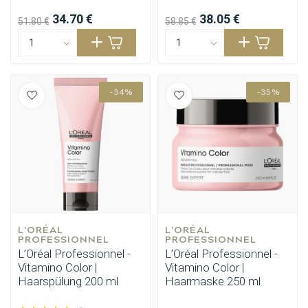
34.70 €
38.05 €
51.80 €
58.85 €
-34%
-35%
L'ORÉAL 
L'ORÉAL 
PROFESSIONNEL
PROFESSIONNEL
L’Oréal Professionnel -
L’Oréal Professionnel -
Vitamino Color |
Vitamino Color |
Haarspülung 200 ml
Haarmaske 250 ml