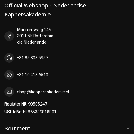
Official Webshop - Nederlandse
Kappersakademie
Mariniersweg 149
3011 NK Rotterdam
die Niederlande
+31 85 808 5957
+31 10 413 6510
shop@kappersakademie.nl
Register NR:
90505247
USt-IdNr.:
NL865339818B01
Sortiment