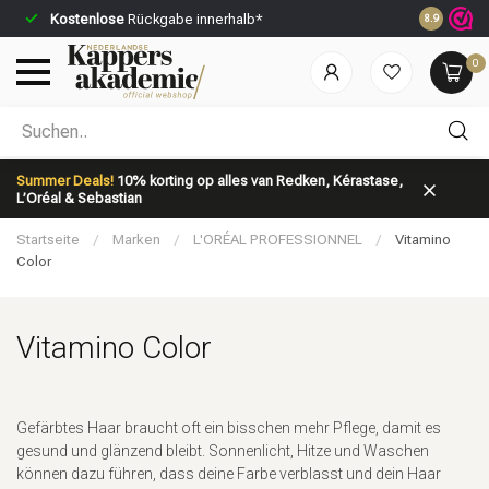
Kostenlose
Rückgabe innerhalb*
Vor 23:59 U
8.9
0
Nach welcher Kategorie suchst du?
Summer Deals!
10% korting op alles van Redken, Kérastase,
L’Oréal & Sebastian
Startseite
/
Marken
/
L'ORÉAL PROFESSIONNEL
/
Vitamino
Color
Vitamino Color
Marken
Haarpflege
Gefärbtes Haar braucht oft ein bisschen mehr Pflege, damit es
gesund und glänzend bleibt. Sonnenlicht, Hitze und Waschen
können dazu führen, dass deine Farbe verblasst und dein Haar