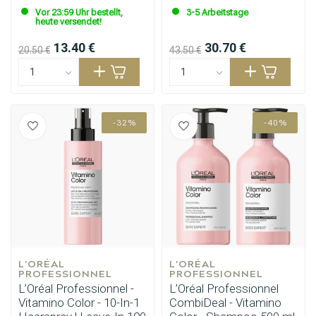
Vor 23:59 Uhr bestellt,
3-5 Arbeitstage
heute versendet!
13.40 €
30.70 €
20.50 €
43.50 €
-32%
-40%
L'ORÉAL 
L'ORÉAL 
PROFESSIONNEL
PROFESSIONNEL
L’Oréal Professionnel -
L’Oréal Professionnel
Vitamino Color - 10-In-1
CombiDeal - Vitamino