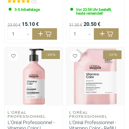
(2)
3-5 Arbeitstage
Vor 23:59 Uhr bestellt,
heute versendet!
15.10 €
20.50 €
23.00 €
31.30 €
-46%
-35%
L'ORÉAL 
L'ORÉAL 
PROFESSIONNEL
PROFESSIONNEL
L’Oréal Professionnel -
L’Oréal Professionnel -
Vitamino Color |
Vitamino Color - Refill |