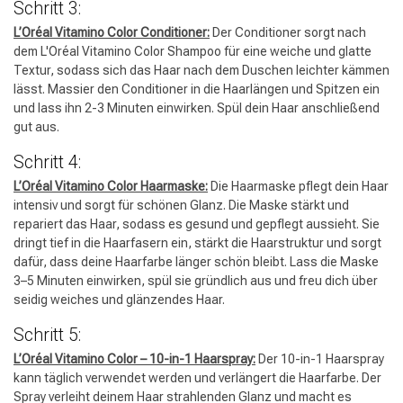
Schritt 3:
L’Oréal Vitamino Color Conditioner:
Der Conditioner sorgt nach
dem L'Oréal Vitamino Color Shampoo für eine weiche und glatte
Textur, sodass sich das Haar nach dem Duschen leichter kämmen
lässt. Massier den Conditioner in die Haarlängen und Spitzen ein
und lass ihn 2-3 Minuten einwirken. Spül dein Haar anschließend
gut aus.
Schritt 4:
L’Oréal Vitamino Color Haarmaske:
Die Haarmaske pflegt dein Haar
intensiv und sorgt für schönen Glanz. Die Maske stärkt und
repariert das Haar, sodass es gesund und gepflegt aussieht. Sie
dringt tief in die Haarfasern ein, stärkt die Haarstruktur und sorgt
dafür, dass deine Haarfarbe länger schön bleibt. Lass die Maske
3–5 Minuten einwirken, spül sie gründlich aus und freu dich über
seidig weiches und glänzendes Haar.
Friseurwahl
Schritt 5:
L’Oréal Vitamino Color – 10-in-1 Haarspray:
Der 10-in-1 Haarspray
kann täglich verwendet werden und verlängert die Haarfarbe. Der
Spray verleiht deinem Haar strahlenden Glanz und macht es