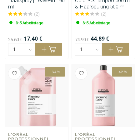
Haarspray | Leave-In 190
Color - Shampoo 500 ml
ml
& Haarspülung 500 ml
(2)
(2)
3-5 Arbeitstage
3-5 Arbeitstage
17.40 €
44.89 €
25.60 €
74.90 €
-34%
-42%
L'ORÉAL 
L'ORÉAL 
PROFESSIONNEL
PROFESSIONNEL