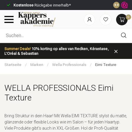
Kostenlose
Rückgabe innerhalb*
Vor 23:59 U
8.9
0
Nach welcher Kategorie suchst du?
Summer Deals!
10% korting op alles van Redken, Kérastase,
L’Oréal & Sebastian
Startseite
/
Marken
/
Wella Professionals
/
Eimi Texture
WELLA PROFESSIONALS Eimi
Marken
Haarpflege
Texture
Bring Struktur in dein Haar! Mit Wella EIMI TEXTURE stylst du matte,
glänzende oder flexible Looks wie im Salon – für jeden Haartyp.
Viele Produkte gibt’s auch in XXL-Größen. Hol dir Profi-Qualität