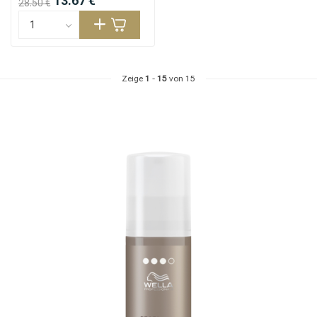
13.67 €
28.50 €
Zeige
1
-
15
von 15