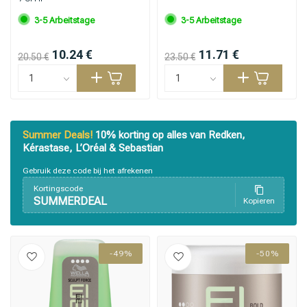
3-5 Arbeitstage
3-5 Arbeitstage
10.24 €
11.71 €
20.50 €
23.50 €
Stylingprodukte
Haarfärbung
Summer Deals!
10% korting op alles van Redken,
Kérastase, L’Oréal & Sebastian
Gebruik deze code bij het afrekenen
Kortingscode
SUMMERDEAL
Kopieren
-49%
-50%