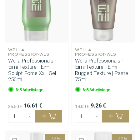
WELLA 
WELLA 
PROFESSIONALS
PROFESSIONALS
Wella Professionals -
Wella Professionals -
Eimi Texture - Eimi
Eimi Texture - Eimi
Sculpt Force Xxl | Gel
Rugged Texture | Paste
250ml
75ml
3-5 Arbeitstage
3-5 Arbeitstage
16.61 €
9.26 €
35.50 €
19.00 €
-52%
-57%