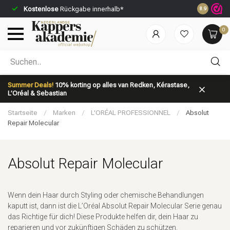
Kostenlose
Rückgabe innerhalb*
Vor 23:59 U
8.9
0
Nach welcher Kategorie suchst du?
Summer Deals!
10% korting op alles van Redken, Kérastase,
L’Oréal & Sebastian
Startseite
/
Marken
/
L'ORÉAL PROFESSIONNEL
/
Absolut
Repair Molecular
Absolut Repair Molecular
Marken
Haarpflege
Wenn dein Haar durch Styling oder chemische Behandlungen
kaputt ist, dann ist die L’Oréal Absolut Repair Molecular Serie genau
das Richtige für dich! Diese Produkte helfen dir, dein Haar zu
reparieren und vor zukünftigen Schäden zu schützen.