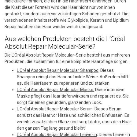
molekulare Formeln, die tief in die Haarfasern eindringen. Durch
die Kraft dieser Formeln wird das Haar nicht nur von innen
gestärkt, sondern auch vor zukünftigen Schäden geschützt. Die
verschiedenen Inhaltsstoffe wie Glykolipide, Keratin und Lipidium
Repair machen das Haar wieder weich und gesund.
Aus welchen Produkten besteht die L’Oréal
Absolut Repair Molecular-Serie?
Die L’Oréal Absolut Repair Molecular-Serie besteht aus mehreren
Produkten, die zusammen für eine komplette Haarpflege sorgen.
L’Oréal Absolut Repair Molecular Shampoo
: Dieses
Shampoo reinigt das Haar auf milde Weise. Außerdem hilft
es, die Haarfasern zu reparieren und zu stärken.
L’Oréal Absolut Repair Molecular Maske:
Diese intensive
Maske pflegt das Haar tiefenwirksam und repariert es. Sie
sorgt für einen gesunden, glänzenden Look.
L’Oréal Absolut Repair Molecular Serum
: Dieses Serum
schützt das Haar vor Hitze und schädlichen Einflüssen. Es
verleiht zusätzlichen Glanz und sorgt dafür, dass dein Haar
den ganzen Tag lang gesund bleibt!
L’Oréal Absolut Repair Molecular Leave-in
: Dieses Leave-in