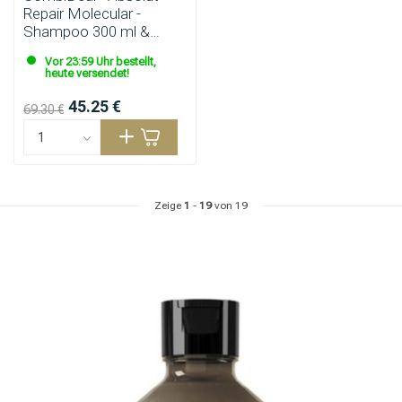
Repair Molecular -
Shampoo 300 ml &
Leave-In 100 ml
Vor 23:59 Uhr bestellt,
heute versendet!
45.25 €
69.30 €
Zeige
1
-
19
von 19