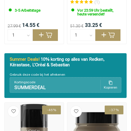
(1)
3-5 Arbeitstage
Vor 23:59 Uhr bestellt,
heute versendet!
14.55 €
33.25 €
27.99 €
51.30 €
Summer Deals!
10% korting op alles van Redken,
Kérastase, L’Oréal & Sebastian
Gebruik deze code bij het afrekenen
Kortingscode
SUMMERDEAL
Kopieren
-46%
-37%