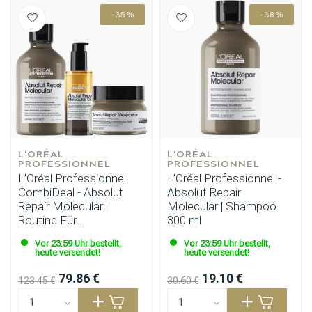
-35%
-38%
L'ORÉAL 
L'ORÉAL 
PROFESSIONNEL
PROFESSIONNEL
L’Oréal Professionnel
L’Oréal Professionnel -
CombiDeal - Absolut
Absolut Repair
Repair Molecular |
Molecular | Shampoo
Routine Für
300 ml
geschädigtes Haar
Vor 23:59 Uhr bestellt,
Vor 23:59 Uhr bestellt,
heute versendet!
heute versendet!
79.86 €
19.10 €
123.45 €
30.60 €