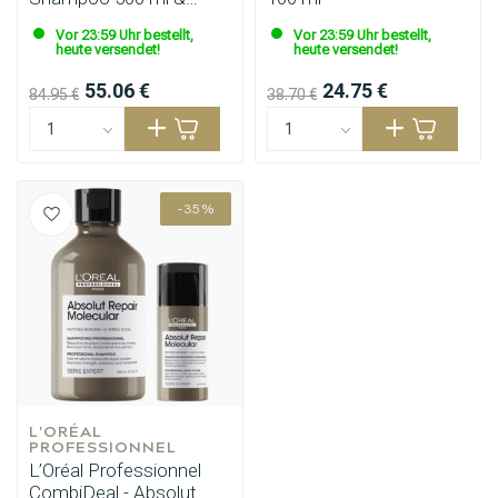
Shampoo Refill 500 ml
Vor 23:59 Uhr bestellt,
Vor 23:59 Uhr bestellt,
heute versendet!
heute versendet!
55.06 €
24.75 €
84.95 €
38.70 €
-35%
L'ORÉAL 
PROFESSIONNEL
L’Oréal Professionnel
CombiDeal - Absolut