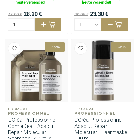
heute versendet!
heute versendet!
28.20 €
23.30 €
45.90 €
39.05 €
-35%
-36%
Umformung
CombiDeals
L’ORÉAL 
L'ORÉAL 
PROFESSIONNEL
PROFESSIONNEL
L’Oréal Professionnel
L’Oréal Professionnel -
CombiDeal - Absolut
Absolut Repair
Repair Molecular -
Molecular | Haarmaske
Shampoo 500 ml &
100 ml