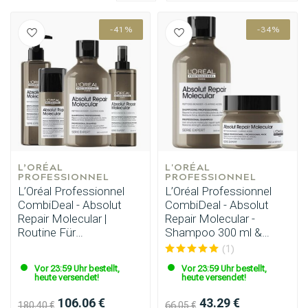
-41%
-34%
L’ORÉAL 
L'ORÉAL 
PROFESSIONNEL
PROFESSIONNEL
L’Oréal Professionnel
L’Oréal Professionnel
CombiDeal - Absolut
CombiDeal - Absolut
Repair Molecular |
Repair Molecular -
Routine Für
Shampoo 300 ml &
geschädigtes Haar
Maske 250 ml
(1)
Vor 23:59 Uhr bestellt,
Vor 23:59 Uhr bestellt,
heute versendet!
heute versendet!
106.06 €
43.29 €
180.40 €
66.05 €