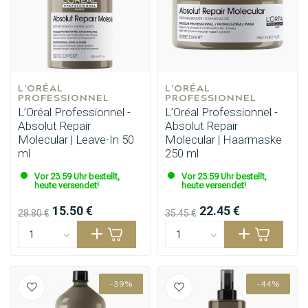
Stylingprodukte
Haarfärbung
L'ORÉAL 
L'ORÉAL 
PROFESSIONNEL
PROFESSIONNEL
L’Oréal Professionnel -
L’Oréal Professionnel -
Absolut Repair
Absolut Repair
Molecular | Leave-In 50
Molecular | Haarmaske
ml
250 ml
Vor 23:59 Uhr bestellt,
Vor 23:59 Uhr bestellt,
heute versendet!
heute versendet!
15.50 €
22.45 €
28.80 €
35.45 €
-39%
-44%