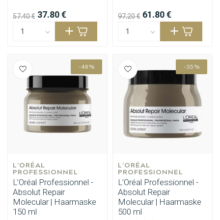
37.80 €
61.80 €
57.40 €
97.20 €
-48%
-35%
L'ORÉAL 
L'ORÉAL 
PROFESSIONNEL
PROFESSIONNEL
L’Oréal Professionnel -
L’Oréal Professionnel -
Absolut Repair
Absolut Repair
Molecular | Haarmaske
Molecular | Haarmaske
150 ml
500 ml