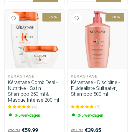
-25%
-28%
KÉRASTASE
KÉRASTASE
Kérastase CombiDeal -
Kérastase - Discipline -
Nutritive - Satin
Fluidealiste Sulfaatvrij |
Shampoo 250 ml &
Shampoo 500 ml
Masque Intense 200 ml
(4)
(6)
3-5 werkdagen
3-5 werkdagen
€59,99
€39,65
€79,74
€54,72