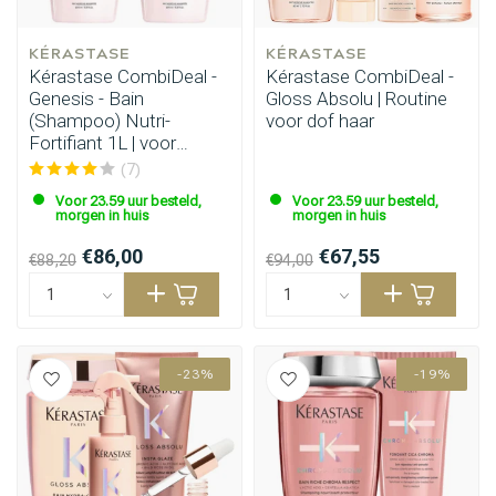
KÉRASTASE
KÉRASTASE
Kérastase CombiDeal -
Kérastase CombiDeal -
Genesis - Bain
Gloss Absolu | Routine
(Shampoo) Nutri-
voor dof haar
Fortifiant 1L | voor
dunner wordend haar
(7)
Voor 23.59 uur besteld,
Voor 23.59 uur besteld,
morgen in huis
morgen in huis
€86,00
€67,55
€88,20
€94,00
-23%
-19%