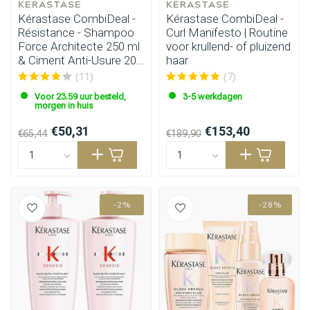
KÉRASTASE
KÉRASTASE
Kérastase CombiDeal -
Kérastase CombiDeal -
Résistance - Shampoo
Curl Manifesto | Routine
Force Architecte 250 ml
voor krullend- of pluizend
& Ciment Anti-Usure 200
haar
ml
(11)
(7)
Voor 23.59 uur besteld,
3-5 werkdagen
morgen in huis
€50,31
€153,40
€65,44
€189,90
-2%
-28%