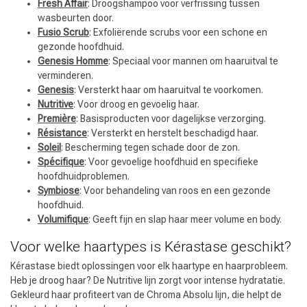
Fresh Affair
: Droogshampoo voor verfrissing tussen
wasbeurten door.
Fusio Scrub
: Exfoliërende scrubs voor een schone en
gezonde hoofdhuid.
Genesis Homme
: Speciaal voor mannen om haaruitval te
verminderen.
Genesis
: Versterkt haar om haaruitval te voorkomen.
Nutritive
: Voor droog en gevoelig haar.
Première
: Basisproducten voor dagelijkse verzorging.
Résistance
: Versterkt en herstelt beschadigd haar.
Soleil
: Bescherming tegen schade door de zon.
Spécifique
: Voor gevoelige hoofdhuid en specifieke
hoofdhuidproblemen.
Symbiose
: Voor behandeling van roos en een gezonde
hoofdhuid.
Volumifique
: Geeft fijn en slap haar meer volume en body.
Voor welke haartypes is Kérastase geschikt?
Kérastase biedt oplossingen voor elk haartype en haarprobleem.
Heb je droog haar? De Nutritive lijn zorgt voor intense hydratatie.
Gekleurd haar profiteert van de Chroma Absolu lijn, die helpt de