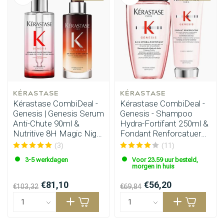
KÉRASTASE
KÉRASTASE
Kérastase CombiDeal -
Kérastase CombiDeal -
Genesis | Genesis Serum
Genesis - Shampoo
Anti-Chute 90ml &
Hydra-Fortifant 250ml &
Nutritive 8H Magic Night
Fondant Renforcatuer
Serum 90ml
200ml
(3)
(11)
3-5 werkdagen
Voor 23.59 uur besteld,
morgen in huis
€81,10
€56,20
€103,32
€69,84