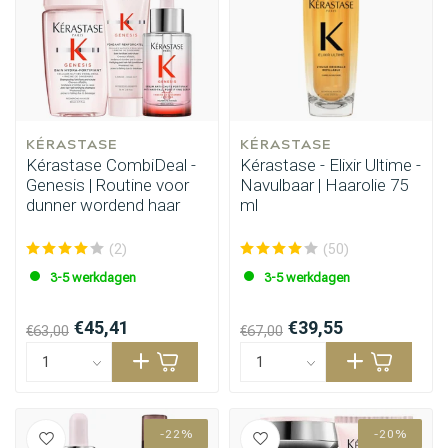
KÉRASTASE
KÉRASTASE
Kérastase CombiDeal -
Kérastase - Elixir Ultime -
Genesis | Routine voor
Navulbaar | Haarolie 75
dunner wordend haar
ml
(2)
(50)
3-5 werkdagen
3-5 werkdagen
€45,41
€39,55
€63,00
€67,00
-22%
-20%