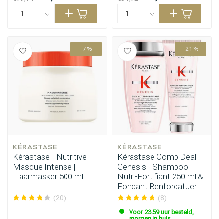
-7%
-21%
KÉRASTASE
KÉRASTASE
Kérastase - Nutritive -
Kérastase CombiDeal -
Masque Intense |
Genesis - Shampoo
Haarmasker 500 ml
Nutri-Fortifiant 250 ml &
Fondant Renforcatuer
200ml
(20)
(8)
Voor 23.59 uur besteld,
morgen in huis