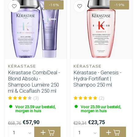
-16%
-19%
KÉRASTASE
KÉRASTASE
Kérastase CombiDeal -
Kérastase - Genesis -
Omvorming
CombiDeals
Blond Absolu -
Hydra-Fortifiant |
Shampoo Lumière 250
Shampoo 250 ml
ml & Cicaflash 250 ml
(3)
(2)
Voor 23.59 uur besteld,
Voor 23.59 uur besteld,
morgen in huis
morgen in huis
€57,90
€23,75
€68,76
€29,34