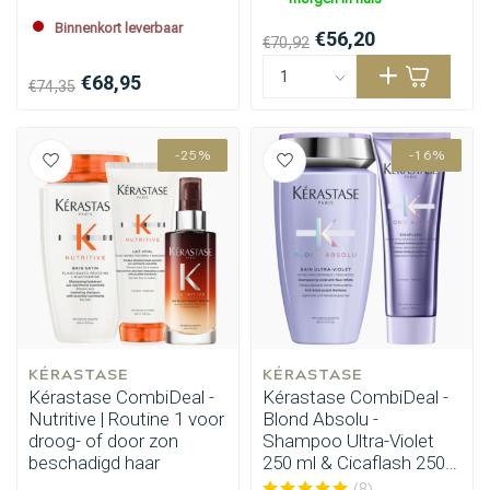
Binnenkort leverbaar
€56,20
€70,92
€68,95
€74,35
-25%
-16%
KÉRASTASE
KÉRASTASE
Kérastase CombiDeal -
Kérastase CombiDeal -
Nutritive | Routine 1 voor
Blond Absolu -
droog- of door zon
Shampoo Ultra-Violet
beschadigd haar
250 ml & Cicaflash 250
ml
(8)