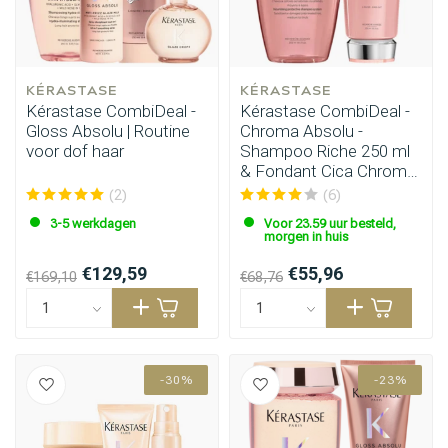
KÉRASTASE
KÉRASTASE
Kérastase CombiDeal -
Kérastase CombiDeal -
Gloss Absolu | Routine
Chroma Absolu -
voor dof haar
Shampoo Riche 250 ml
& Fondant Cica Chroma
200 ml
(2)
(6)
3-5 werkdagen
Voor 23.59 uur besteld,
morgen in huis
€129,59
€55,96
€169,10
€68,76
-30%
-23%