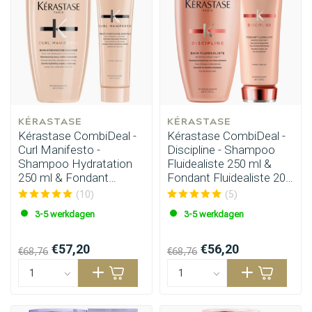
KÉRASTASE
KÉRASTASE
Kérastase CombiDeal -
Kérastase CombiDeal -
Curl Manifesto -
Discipline - Shampoo
Shampoo Hydratation
Fluidealiste 250 ml &
250 ml & Fondant
Fondant Fluidealiste 200
Hydratation 250 ml
ml
(10)
(5)
3-5 werkdagen
3-5 werkdagen
€57,20
€56,20
€68,76
€68,76