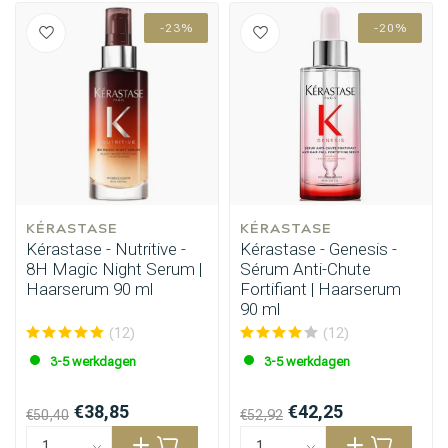
-23%
-20%
KÉRASTASE
KÉRASTASE
Kérastase - Nutritive -
Kérastase - Genesis -
8H Magic Night Serum |
Sérum Anti-Chute
Haarserum 90 ml
Fortifiant | Haarserum
90 ml
(12)
(12)
3-5 werkdagen
3-5 werkdagen
€38,85
€42,25
€50,40
€52,92