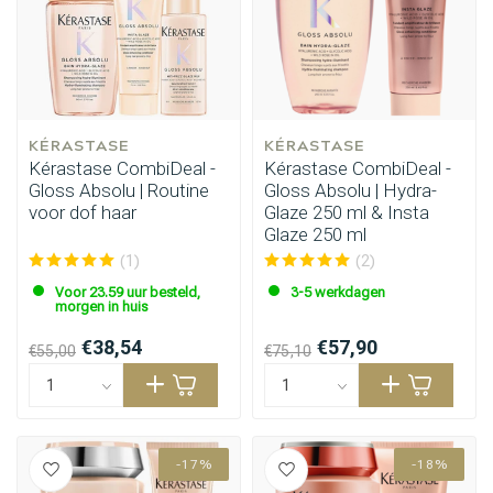
KÉRASTASE
KÉRASTASE
Kérastase CombiDeal -
Kérastase CombiDeal -
Gloss Absolu | Routine
Gloss Absolu | Hydra-
voor dof haar
Glaze 250 ml & Insta
Glaze 250 ml
(1)
(2)
Voor 23.59 uur besteld,
3-5 werkdagen
morgen in huis
€38,54
€57,90
€55,00
€75,10
-17%
-18%