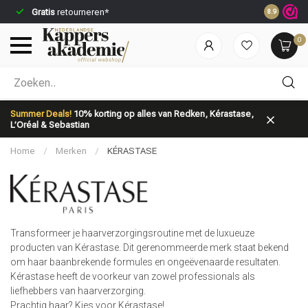
Gratis
retourneren*
Voor 23:59
8.9
0
Welke categorie ben jij naar op zoek?
Summer Deals!
10% korting op alles van Redken, Kérastase,
L’Oréal & Sebastian
Home
/
Merken
/
KÉRASTASE
Merken
Haarverzorging
Transformeer je haarverzorgingsroutine met de luxueuze
producten van Kérastase. Dit gerenommeerde merk staat bekend
om haar baanbrekende formules en ongeëvenaarde resultaten.
Kérastase heeft de voorkeur van zowel professionals als
liefhebbers van haarverzorging.
Prachtig haar? Kies voor Kérastase!