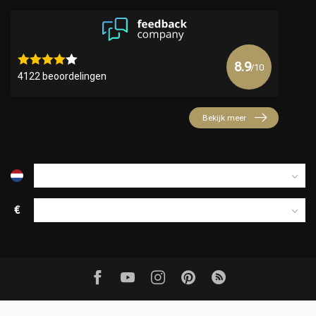
8.9
/10
4122 beoordelingen
Bekijk meer
€