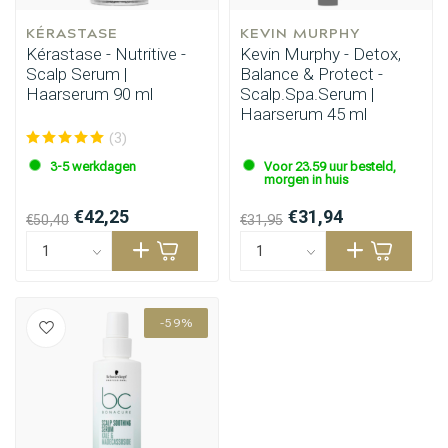
KÉRASTASE
KEVIN MURPHY
Kérastase - Nutritive -
Kevin Murphy - Detox,
Scalp Serum |
Balance & Protect -
Haarserum 90 ml
Scalp.Spa.Serum |
Haarserum 45 ml
(3)
3-5 werkdagen
Voor 23.59 uur besteld,
morgen in huis
€42,25
€31,94
€50,40
€31,95
Haarstyling
Haarkleuring
-59%