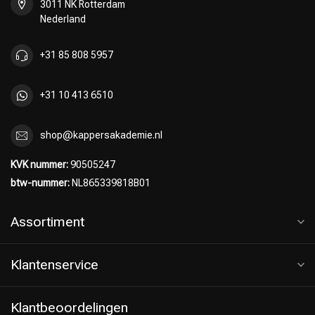
3011 NK Rotterdam
Nederland
+31 85 808 5957
+31 10 413 6510
shop@kappersakademie.nl
KVK nummer:
90505247
btw-nummer:
NL865339818B01
Assortiment
Klantenservice
Klantbeoordelingen