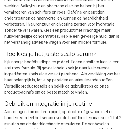
Effectieve serums bevatten vaak ingrediënten met bewezen
werking. Salicylzuur en piroctone olamine helpen bij het
verminderen van schilfers en roos. Cafeïne en peptiden
ondersteunen de haarwortel en kunnen de haardichtheid
verbeteren. Hyaluronzuur en glycerine zorgen voor hydratatie
zonder te verzwaren. Kies een product met krachtige maar
huidvriendelijke concentraties. Heb je een gevoelige huid, dan is
het verstandig advies te vragen voor een mildere formule.
Hoe kies je het juiste scalp serum?
Kijk naar je hoofdhuidtype en je doel. Tegen schilfers kies je een
anti roos formule. Bij gevoeligheid zoek je naar kalmerende
ingrediënten zoals aloë vera of panthenol. Als verdikking van het
haar belangrijk is, let je op peptiden en stimulerende stoffen.
Omvorming
CombiDeals
Vergelijk productdetails en bekijk de gebruikstips op onze
productpagina’s om de beste match te vinden.
Gebruik en integratie in je routine
Aanbrengen kan met een pipet, applicator of gewoon met de
handen. Verdeel het serum over de hoofdhuid en masseer 1 tot 2
minuten om de doorbloeding te stimuleren. De aanbevolen