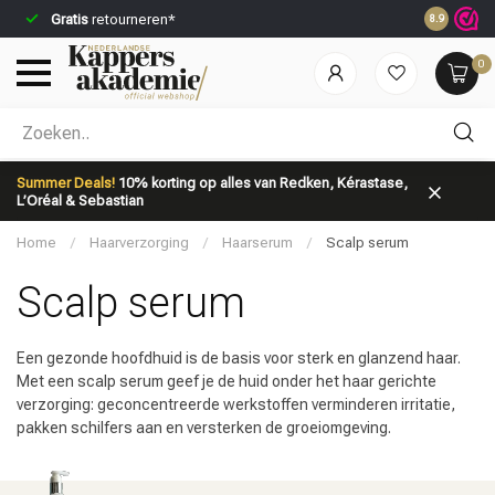
Gratis
retourneren*
Voor 23:59
8.9
0
Welke categorie ben jij naar op zoek?
Summer Deals!
10% korting op alles van Redken, Kérastase,
L’Oréal & Sebastian
Home
/
Haarverzorging
/
Haarserum
/
Scalp serum
Scalp serum
Merken
Haarverzorging
Een gezonde hoofdhuid is de basis voor sterk en glanzend haar.
Met een scalp serum geef je de huid onder het haar gerichte
verzorging: geconcentreerde werkstoffen verminderen irritatie,
pakken schilfers aan en versterken de groeiomgeving.