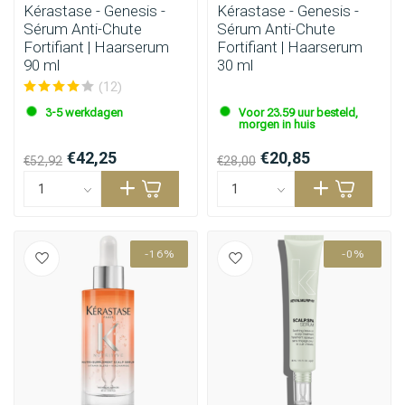
Kérastase - Genesis -
Kérastase - Genesis -
Sérum Anti-Chute
Sérum Anti-Chute
Fortifiant | Haarserum
Fortifiant | Haarserum
90 ml
30 ml
(12)
3-5 werkdagen
Voor 23.59 uur besteld,
morgen in huis
€42,25
€20,85
€52,92
€28,00
-16%
-0%