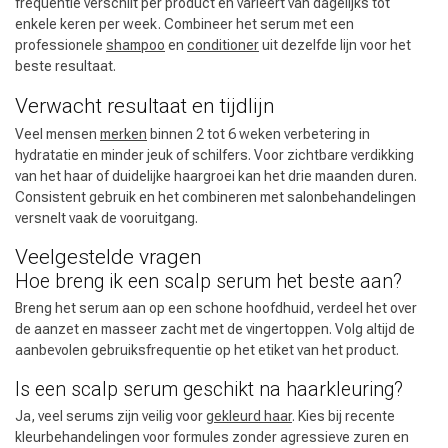
frequentie verschilt per product en varieert van dagelijks tot
enkele keren per week. Combineer het serum met een
professionele
shampoo
en
conditioner
uit dezelfde lijn voor het
beste resultaat.
Verwacht resultaat en tijdlijn
Veel mensen
merken
binnen 2 tot 6 weken verbetering in
hydratatie en minder jeuk of schilfers. Voor zichtbare verdikking
van het haar of duidelijke haargroei kan het drie maanden duren.
Consistent gebruik en het combineren met salonbehandelingen
versnelt vaak de vooruitgang.
Veelgestelde vragen
Hoe breng ik een scalp serum het beste aan?
Breng het serum aan op een schone hoofdhuid, verdeel het over
de aanzet en masseer zacht met de vingertoppen. Volg altijd de
aanbevolen gebruiksfrequentie op het etiket van het product.
Is een scalp serum geschikt na haarkleuring?
Ja, veel serums zijn veilig voor
gekleurd haar
. Kies bij recente
kleurbehandelingen voor formules zonder agressieve zuren en