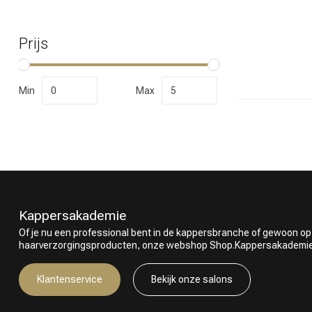
Prijs
Welke categorie
Min
Max
Kappersakademie
Of je nu een professional bent in de kappersbranche of gewoon op
haarverzorgingsproducten, onze webshop Shop.Kappersakademie.nl
Merken
Klantenservice
Bekijk onze salons