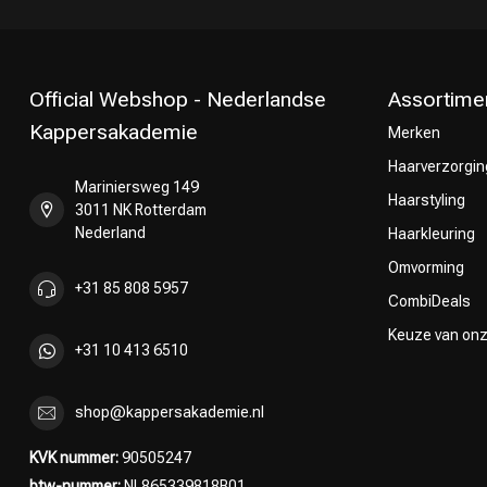
Official Webshop - Nederlandse
Assortime
Kappersakademie
Merken
Haarverzorgin
Mariniersweg 149
Omvorming
Haarstyling
3011 NK Rotterdam
Nederland
Haarkleuring
Omvorming
+31 85 808 5957
CombiDeals
Keuze van on
+31 10 413 6510
shop@kappersakademie.nl
KVK nummer:
90505247
btw-nummer:
NL865339818B01