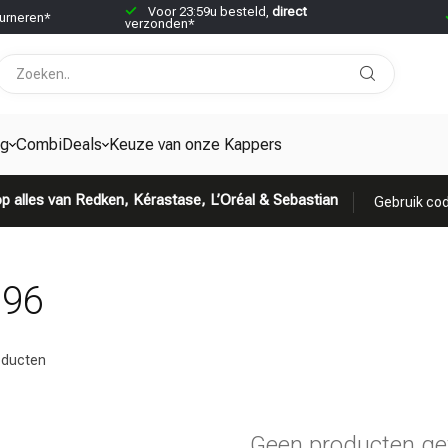
Voor 23:59u besteld,
direct
urneren*
verzonden*
ng
CombiDeals
Keuze van onze Kappers
p alles van Redken, Kérastase, L’Oréal & Sebastian
Gebruik cod
796
ducten
Geen producten ge