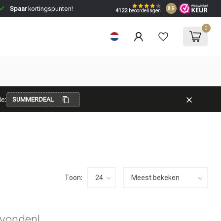
Spaar
kortingspunten!
8.9
4122
beoordelingen
0
e:
SUMMERDEAL
Toon:
vonden!