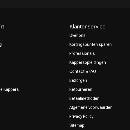
nt
Klantenservice
Over ons
g
Kortingspunten sparen
Keuze van onze
CombiDeals
Professionals
Kappers
Kappersopleidingen
Contact & FAQ
Bezorgen
ze Kappers
Retourneren
Betaalmethoden
Algemene voorwaarden
Privacy Policy
Sitemap