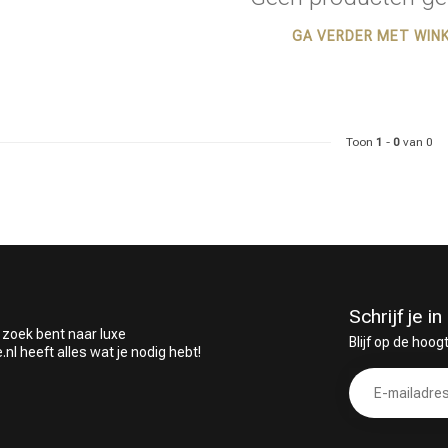
GA VERDER MET WIN
 ben jij naar op zoek?
Toon
1
-
0
van 0
Schrijf je 
 zoek bent naar luxe
Blijf op de hoog
 heeft alles wat je nodig hebt!
Haarverzorging
Haarstyling