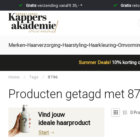
Gratis
verzending vanaf € 35,- *
Gratis
reto
Merken
Haarverzorging
Haarstyling
Haarkleuring
Omvormi
Summer Deals!
10% korting o
Home
/
Tags
/
8796
Producten getagd met 8
0
Pro
Vind jouw
ideale haarproduct
Start