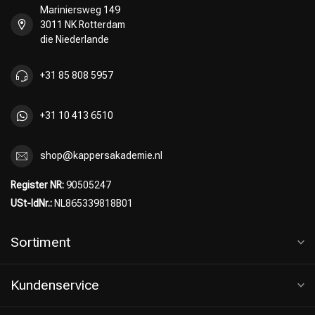
Mariniersweg 149
3011 NK Rotterdam
die Niederlande
Umformung
CombiDeals
+31 85 808 5957
+31 10 413 6510
shop@kappersakademie.nl
Register NR:
90505247
USt-IdNr.:
NL865339818B01
Sortiment
Kundenservice