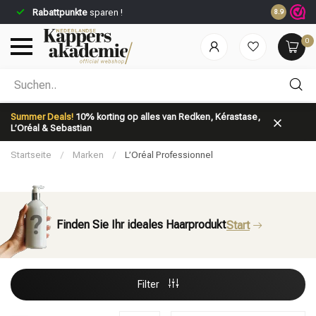
Rabattpunkte
sparen !
8.9
0
Nach welcher Kategorie suchst du?
Summer Deals!
10% korting op alles van Redken, Kérastase,
L’Oréal & Sebastian
Startseite
/
Marken
/
L’Oréal Professionnel
Finden Sie Ihr ideales Haarprodukt
Start
Marken
Haarpflege
Filter