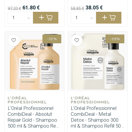
61.80 €
38.05 €
97.20 €
58.85 €
-35%
-39%
Stylingprodukte
Haarfärbung
L’ORÉAL 
L’ORÉAL 
PROFESSIONNEL
PROFESSIONNEL
L’Oréal Professionnel
L’Oréal Professionnel
CombiDeal - Absolut
CombiDeal - Metal
Repair Gold - Shampoo
Detox - Shampoo 300
500 ml & Shampoo Refill
ml & Shampoo Refill 500
500 ml
ml