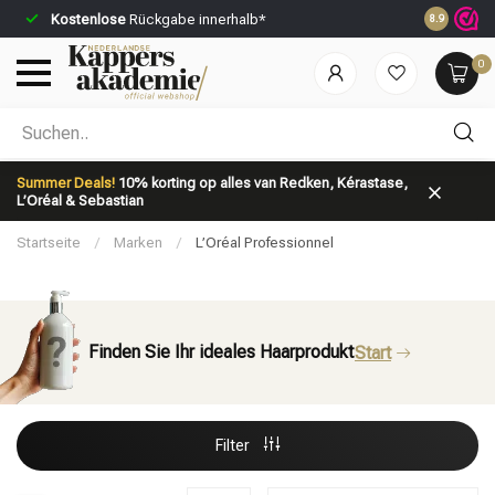
Kostenlose
Rückgabe innerhalb*
Vor 23:59 U
8.9
0
Nach welcher Kategorie suchst du?
Summer Deals!
10% korting op alles van Redken, Kérastase,
L’Oréal & Sebastian
Startseite
/
Marken
/
L’Oréal Professionnel
Finden Sie Ihr ideales Haarprodukt
Start
Marken
Haarpflege
Filter