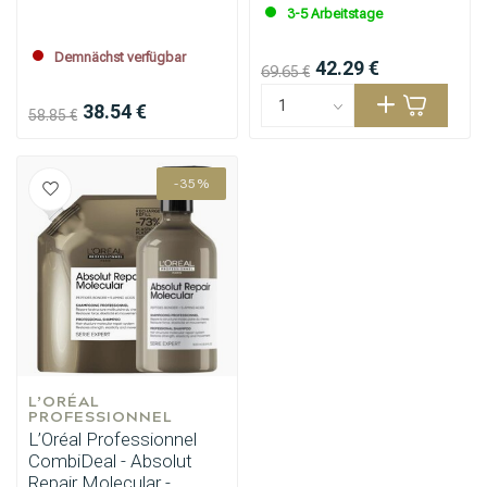
3-5 Arbeitstage
Demnächst verfügbar
42.29 €
69.65 €
38.54 €
58.85 €
-35%
L’ORÉAL 
PROFESSIONNEL
L’Oréal Professionnel
CombiDeal - Absolut
Repair Molecular -