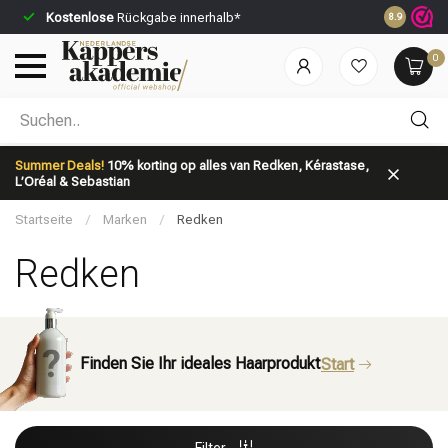
Kostenlose
Rückgabe innerhalb*
Vor 23:59 U
8.9
0
Nach welcher Kategorie suchst du?
Summer Deals!
10% korting op alles van Redken, Kérastase,
L’Oréal & Sebastian
Startseite
/
Marken
/
Redken
Redken
Marken
Haarpflege
Finden Sie Ihr ideales Haarprodukt
Start