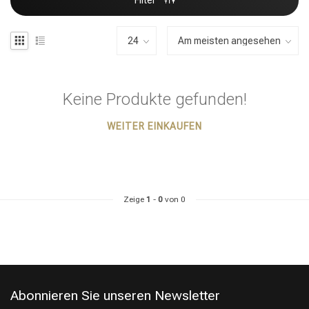
Filter
Keine Produkte gefunden!
WEITER EINKAUFEN
Zeige
1
-
0
von 0
Abonnieren Sie unseren Newsletter
Stylingprodukte
Haarfärbung