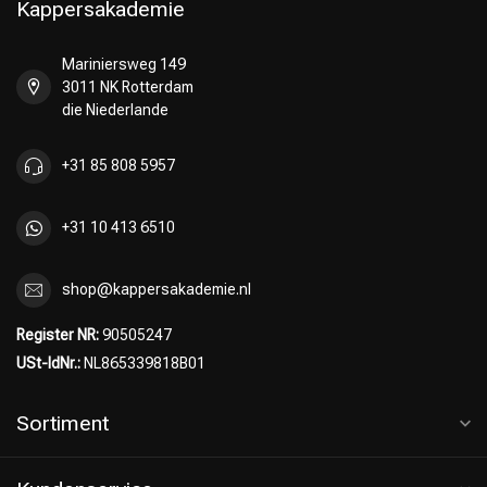
Kappersakademie
Mariniersweg 149
3011 NK Rotterdam
Umformung
CombiDeals
die Niederlande
+31 85 808 5957
+31 10 413 6510
shop@kappersakademie.nl
Register NR:
90505247
USt-IdNr.:
NL865339818B01
Sortiment