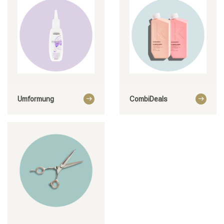
Stylingprodukte
Haarfärbung
Umformung
CombiDeals