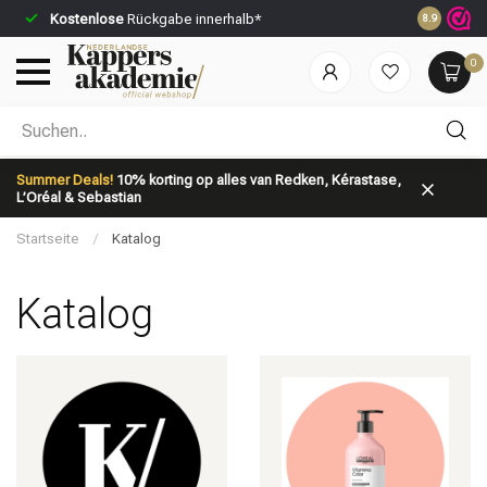
Kostenlose
Rückgabe innerhalb*
Vor 23:59 U
8.9
0
Nach welcher Kategorie suchst du?
Summer Deals!
10% korting op alles van Redken, Kérastase,
L’Oréal & Sebastian
Startseite
/
Katalog
Katalog
Marken
Haarpflege