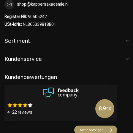
shop@kappersakademie.nl
Register NR:
90505247
USt-IdNr.:
NL865339818B01
Sortiment
Kundenservice
Friseurwahl
Kundenbewertungen
8.9
/10
4122 reviews
Mehr anzeigen