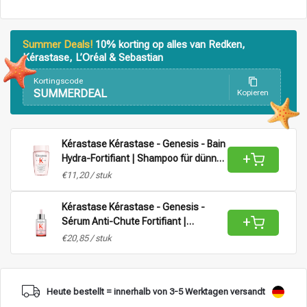
Stylingprodukte
Haarfärbung
Summer Deals!
10% korting op alles van Redken,
Kérastase, L’Oréal & Sebastian
Kortingscode
SUMMERDEAL
Kopieren
Kérastase Kérastase - Genesis - Bain
+
Hydra-Fortifiant | Shampoo für dünner
werdendes Haar – 80 ml
€11,20 / stuk
Kérastase Kérastase - Genesis -
+
Sérum Anti-Chute Fortifiant |
Haarserum für dünner werdendes
€20,85 / stuk
Haar – 30 ml
Heute bestellt = innerhalb von 3-5 Werktagen versandt