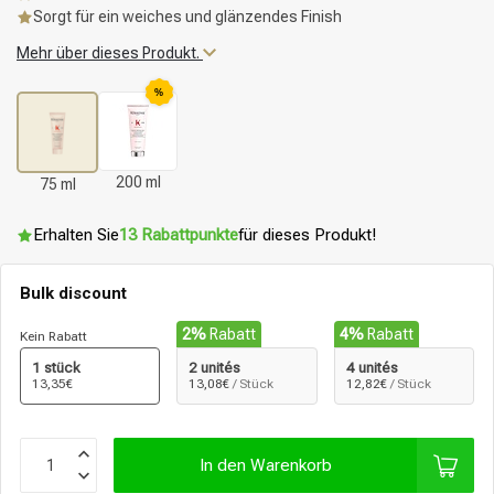
Sorgt für ein weiches und glänzendes Finish
Mehr über dieses Produkt.
%
200 ml
75 ml
Erhalten Sie
13 Rabattpunkte
für dieses Produkt!
Bulk discount
2%
Rabatt
4%
Rabatt
Kein Rabatt
1 stück
2 unités
4 unités
13,35€
13,08€
/ Stück
12,82€
/ Stück
In den Warenkorb