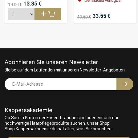
Demnächst verfügbar
13.35 €
19.00 €
33.55 €
43.60 €
Abonnieren Sie unseren Newsletter
Bleibe auf dem Laufenden mit unseren Newsletter-Angeboten
Kappersakademie
Ob Sie ein Profi in der Friseurbranche sind oder einfach nur
hochwertige Haarpflegeprodukte suchen, unser Shop
Friseurwahl
Shop.Kappersakademie.de hat alles, was Sie brauchen!