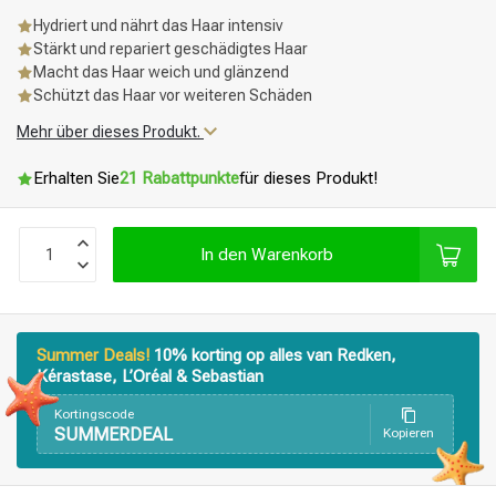
Hydriert und nährt das Haar intensiv
Stärkt und repariert geschädigtes Haar
Macht das Haar weich und glänzend
Schützt das Haar vor weiteren Schäden
Mehr über dieses Produkt.
Erhalten Sie
21 Rabattpunkte
für dieses Produkt!
In den Warenkorb
Summer Deals!
10% korting op alles van Redken,
Kérastase, L’Oréal & Sebastian
Kortingscode
SUMMERDEAL
Kopieren
Stylingprodukte
Haarfärbung