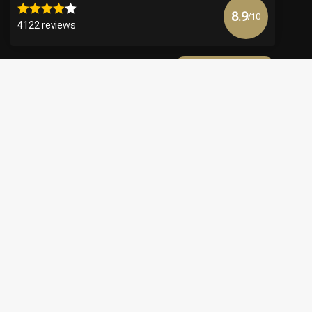
8.9
/10
4122 reviews
Mehr anzeigen
€
© Copyright 2026 Official Webshop - Nederlandse