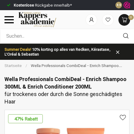
Kostenlose
Rückgabe innerhalb*
Vor 23:59 
8.9
0
Nach welcher Kategorie suchst du?
Summer Deals!
10% korting op alles van Redken, Kérastase,
L’Oréal & Sebastian
Startseite
/
Wella Professionals CombiDeal - Enrich Shampoo
300ML & Enrich Conditioner 200ML | für trockenes oder durch die
Sonne geschädigtes Haar
Wella Professionals CombiDeal - Enrich Shampoo
300ML & Enrich Conditioner 200ML
für trockenes oder durch die Sonne geschädigtes
Marken
Haarpflege
Haar
47
% Rabatt