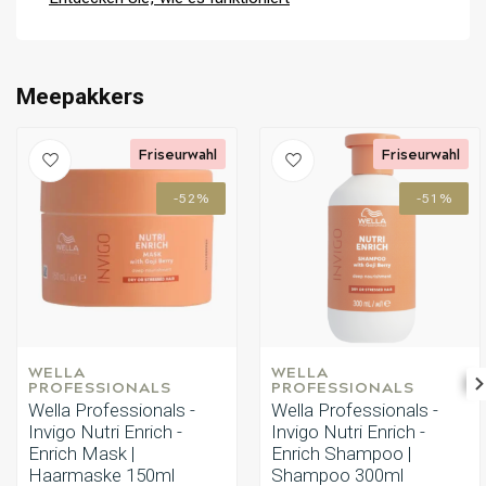
Wasser aus.
Schritt 9: Trocknen Sie Ihr Haar wie gewohnt und genießen
Umformung
CombiDeals
Sie das weiche und hydratisierte Ergebnis.
Schritt 10: Wiederholen Sie diese Schritte regelmäßig für
Meepakkers
gesundes und glänzendes Haar.
Friseurwahl
Friseurwahl
-52%
-51%
WELLA 
WELLA 
PROFESSIONALS
PROFESSIONALS
Wella Professionals -
Wella Professionals -
Invigo Nutri Enrich -
Invigo Nutri Enrich -
Enrich Mask |
Enrich Shampoo |
Haarmaske 150ml
Shampoo 300ml