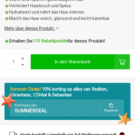
Verhindert Haarbruch und Spliss
Hydratisiert und nährt das Haar intensiv
Macht das Haar weich, glänzend und leicht kämmbar
Mehr über dieses Produkt.
Erhalten Sie
110 Rabattpunkte
für dieses Produkt!
In den Warenkorb
Summer Deals!
10% korting op alles van Redken,
Kérastase, L’Oréal & Sebastian
Kortingscode
SUMMERDEAL
Kopieren
Stylingprodukte
Haarfärbung
Heute bestellt = innerhalb von 3-5 Werktagen versandt