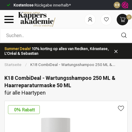
Kostenlose
Rückgabe innerhalb*
Vor 23:59 
8.9
0
Nach welcher Kategorie suchst du?
Summer Deals!
10% korting op alles van Redken, Kérastase,
L’Oréal & Sebastian
Startseite
/
K18 CombiDeal - Wartungsshampoo 250 ML &
Haarreparaturmaske 50 ML | für alle Haartypen
K18 CombiDeal - Wartungsshampoo 250 ML &
Haarreparaturmaske 50 ML
für alle Haartypen
Marken
Haarpflege
0
% Rabatt