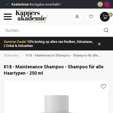
Kostenlose
Rückgabe innerhalb*
Vor 23:59 
8.9
0
Nach welcher Kategorie suchst du?
Summer Deals!
10% korting op alles van Redken, Kérastase,
L’Oréal & Sebastian
Startseite
/
K18 - Maintenance Shampoo - Shampoo für alle
Haartypen - 250 ml
K18 - Maintenance Shampoo - Shampoo für alle
Haartypen - 250 ml
Marken
Haarpflege