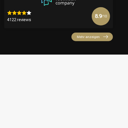
8.9
/10
4122 reviews
Mehr anzeigen
€