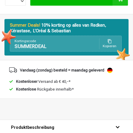
Summer Deals!
10% korting op alles van Redken,
Kérastase, L’Oréal & Sebastian
Kortingscode
SUMMERDEAL
Kopieren
Vandaag (zondag) besteld = maandag geleverd
Kostenloser
Versand ab € 40,-*
Kostenlose
Rückgabe innerhalb*
Stylingprodukte
Haarfärbung
Produktbeschreibung