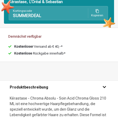
Stylingprodukte
Haarfärbung
Kérastase, L’Oréal & Sebastian
Kortingscode
SUMMERDEAL
Kopieren
Demnächst verfügbar
Kostenloser
Versand ab € 40,-*
Kostenlose
Rückgabe innerhalb*
Produktbeschreibung
Kérastase - Chroma Absolu - Soin Acid Chroma Gloss 210
ML ist eine hochwertige Haarpflegebehandlung, die
speziell entwickelt wurde, um den Glanz und die
Lebendigkeit gefärbter Haare zu erhalten. Diese Formel ist