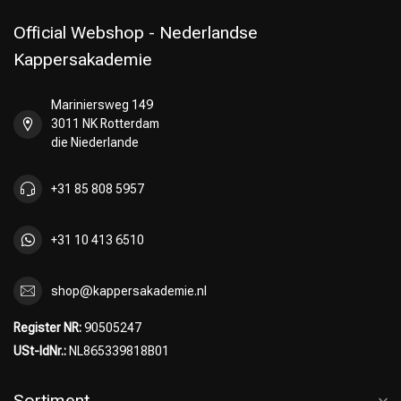
Official Webshop - Nederlandse
Kappersakademie
Mariniersweg 149
3011 NK Rotterdam
die Niederlande
+31 85 808 5957
+31 10 413 6510
shop@kappersakademie.nl
Register NR:
90505247
USt-IdNr.:
NL865339818B01
Sortiment