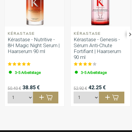
KÉRASTASE
KÉRASTASE
Kérastase - Nutritive -
Kérastase - Genesis -
8H Magic Night Serum |
Sérum Anti-Chute
Haarserum 90 ml
Fortifiant | Haarserum
90 ml
3-5 Arbeitstage
3-5 Arbeitstage
38.85 €
42.25 €
50.40 €
52.92 €