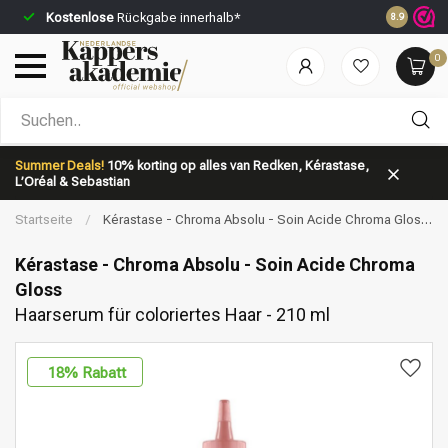
Kostenlose
Rückgabe innerhalb*
Vor 23:59 
8.9
0
Nach welcher Kategorie suchst du?
Summer Deals!
10% korting op alles van Redken, Kérastase,
L’Oréal & Sebastian
Startseite
/
Kérastase - Chroma Absolu - Soin Acide Chroma Gloss
| Haarserum für coloriertes Haar - 210 ml
Kérastase - Chroma Absolu - Soin Acide Chroma
Gloss
Haarserum für coloriertes Haar - 210 ml
Marken
Haarpflege
18
% Rabatt