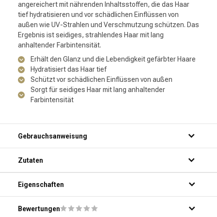
angereichert mit nährenden Inhaltsstoffen, die das Haar
tief hydratisieren und vor schädlichen Einflüssen von
außen wie UV-Strahlen und Verschmutzung schützen. Das
Ergebnis ist seidiges, strahlendes Haar mit lang
anhaltender Farbintensität.
Erhält den Glanz und die Lebendigkeit gefärbter Haare
Hydratisiert das Haar tief
Schützt vor schädlichen Einflüssen von außen
Sorgt für seidiges Haar mit lang anhaltender
Farbintensität
Gebrauchsanweisung
Schritt 1: Mach dein Haar gründlich unter der Dusche nass.
Zutaten
Schritt 2: Trage eine kleine Menge des Produkts auf deine
Handflächen auf.
Schritt 3: Verteile das Produkt gleichmäßig über dein Haar,
Eigenschaften
von den Wurzeln bis zu den Spitzen.
Schritt 4: Lasse das Produkt einige Minuten einwirken.
Bewertungen
Schritt 5: Spüle dein Haar gründlich mit warmem Wasser