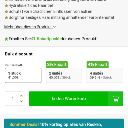
Hydratisiert das Haar tief
Schützt vor schädlichen Einflüssen von außen
Sorgt für seidiges Haar mit lang anhaltender Farbintensität
Mehr über dieses Produkt.
Erhalten Sie
41 Rabattpunkte
für dieses Produkt!
Bulk discount
2%
Rabatt
4%
Rabatt
Kein Rabatt
1 stück
2 unités
4 unités
41,50€
40,67€
/ Stück
39,84€
/ Stück
In den Warenkorb
Summer Deals!
10% korting op alles van Redken,