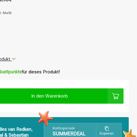
8,76 €
l. MwSt.
z
odukt.
battpunkte
für dieses Produkt!
In den Warenkorb
Kortingscode
lles van Redken,
SUMMERDEAL
Kopieren
al & Sebastian