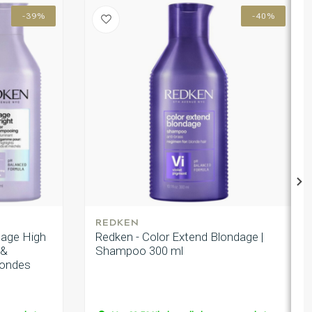
-39%
-40%
REDKEN
dage High
Redken - Color Extend Blondage |
 &
Shampoo 300 ml
londes