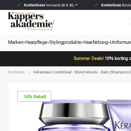
Kostenloser
Versand ab € 40,-*
Kostenlose
Rückg
Marken
Haarpflege
Stylingprodukte
Haarfärbung
Umformun
Summer Deals!
10% korting o
Startseite
/
Kérastase CombiDeal - Blond Absolu - Bain (Shampoo) L
16
% Rabatt