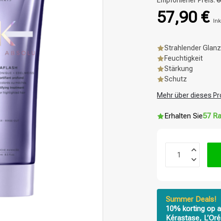
Empfohlener Preis:
6
57,90 €
Ink
Strahlender Glan
Feuchtigkeit
Stärkung
Schutz
Mehr über dieses Pr
Erhalten Sie
57 Ra
Summer Deals!
10% korting op a
Kérastase, L’Oré