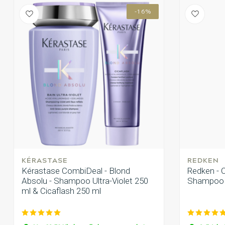
-16%
KÉRASTASE
REDKEN
Kérastase CombiDeal - Blond
Redken - 
Absolu - Shampoo Ultra-Violet 250
Shampoo
ml & Cicaflash 250 ml