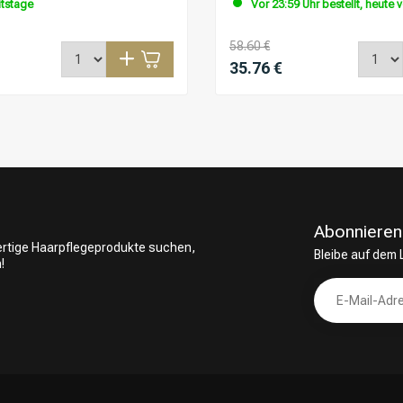
itstage
Vor 23:59 Uhr bestellt, heute 
58.60 €
35.76 €
Abonnieren
wertige Haarpflegeprodukte suchen,
Bleibe auf dem
!