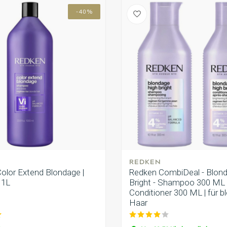
-40%
REDKEN
Color Extend Blondage |
Redken CombiDeal - Blon
 1L
Bright - Shampoo 300 ML
Conditioner 300 ML | für b
Haar