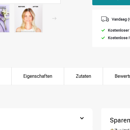
Vandaag (v
Kostenloser
Kostenlose
R
Eigenschaften
Zutaten
Bewert
Sparen