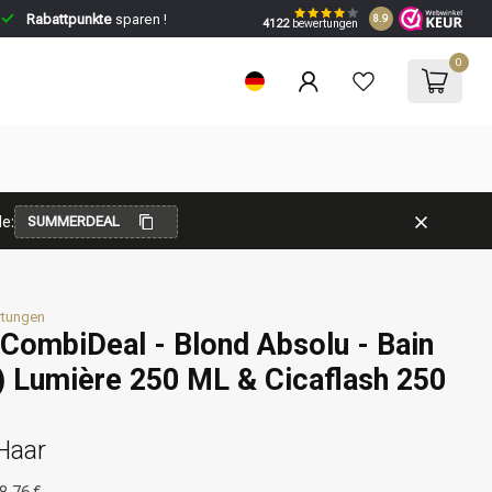
Rabattpunkte
sparen !
8.9
4122
bewertungen
0
e:
SUMMERDEAL
rtungen
CombiDeal - Blond Absolu - Bain
 Lumière 250 ML & Cicaflash 250
Haar