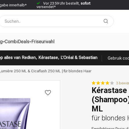
Vor 23:59 Uhr bestellt,
sofort
abe innerhalb*
versendet*
g
CombiDeals
Friseurwahl
p alles van Redken, Kérastase, L’Oréal & Sebastian
Gebruik cod
umière 250 ML & Cicaflash 250 ML | für blondes Haar
3 bewe
Kérastase 
(Shampoo)
ML
für blondes 