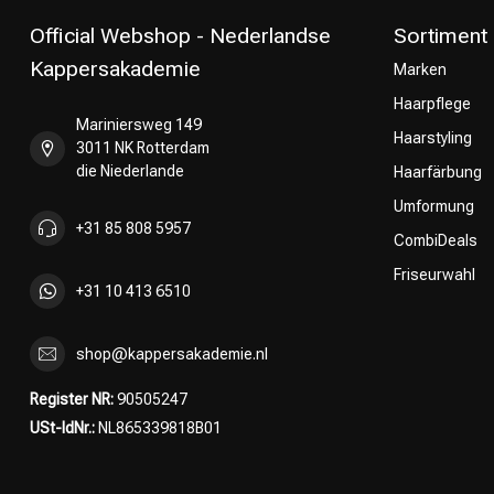
Official Webshop - Nederlandse
Sortiment
Kappersakademie
Marken
Haarpflege
Mariniersweg 149
Haarstyling
3011 NK Rotterdam
die Niederlande
Haarfärbung
Umformung
+31 85 808 5957
CombiDeals
Friseurwahl
+31 10 413 6510
shop@kappersakademie.nl
Register NR:
90505247
USt-IdNr.:
NL865339818B01