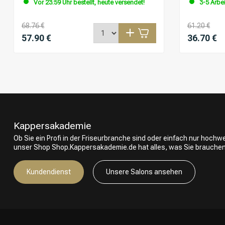
Vor 23:59 Uhr bestellt, heute versendet!
3-5 Arbe
68.76 €
61.20 €
57.90 €
36.70 €
Kappersakademie
Ob Sie ein Profi in der Friseurbranche sind oder einfach nur hoch
unser Shop Shop.Kappersakademie.de hat alles, was Sie brauchen
Kundendienst
Unsere Salons ansehen