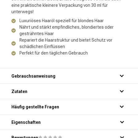
eine praktische kleinere Verpackung von 30 ml für
unterwegs!
Luxuriöses Haaröl speziell für blondes Haar
Nährt und stärkt empfindliches, blondiertes oder
gesträhntes Haar
Repariert die Haarstruktur und bietet Schutz vor
schädlichen Einflüssen
Perfekt für den täglichen Gebrauch
Gebrauchsanweisung
Zutaten
Häufig gestellte Fragen
Für welche Haartypen ist die Kérastase Blond Absolu L'Huile
Eigenschaften
Cicaextreme geeignet?
Wie oft sollte ich die Kérastase Blond Absolu L'Huile
Bewertungen
Die Kérastase Blond Absolu L'Huile Cicaextreme ist speziell für