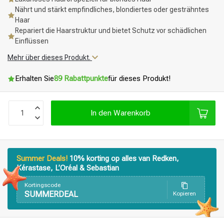
Nährt und stärkt empfindliches, blondiertes oder gesträhntes
Haar
Repariert die Haarstruktur und bietet Schutz vor schädlichen
Einflüssen
Mehr über dieses Produkt.
Erhalten Sie
89 Rabattpunkte
für dieses Produkt!
In den Warenkorb
Summer Deals!
10% korting op alles van Redken,
Kérastase, L’Oréal & Sebastian
Kortingscode
SUMMERDEAL
Kopieren