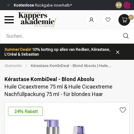
Kostenlose
Rückgabe innerhalb*
Vor 23:59 
8.9
0
Nach welcher Kategorie suchst du?
Summer Deals!
10% korting op alles van Redken, Kérastase,
L’Oréal & Sebastian
Startseite
/
Kérastase KombiDeal - Blond Absolu | Huile
Cicaextreme 75 ml & Huile Cicaextreme Nachfüllpackung 75 ml - für
blondes Haar
Kérastase KombiDeal - Blond Absolu
Huile Cicaextreme 75 ml & Huile Cicaextreme
Nachfüllpackung 75 ml - für blondes Haar
Marken
Haarpflege
24
% Rabatt