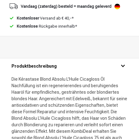
Stylingprodukte
Haarfärbung
Vandaag (zaterdag) besteld = maandag geleverd
Kostenloser
Versand ab € 40,-*
Kostenlose
Rückgabe innerhalb*
Produktbeschreibung
Die Kérastase Blond Absolu L'Huile Cicagloss Öl
Nachfüllung ist ein regenerierendes und beruhigendes
Haaröl für empfindliches, gesträhntes oder blondiertes
blondes Haar. Angereichert mit Edelweiß, bekannt für seine
antioxidativen und schützenden Eigenschaften, bietet
diese Formel Reparatur und intensive Feuchtigkeit. Die
Blond Absolu L’Huile Cicagloss hilft, das Haar von Schäden
durch Blondierung zu reparieren und verleiht sofort einen
glänzenden Effekt. Mit diesem KombiDeal erhalten Sie
sowohl die Blond Absolu L’Huile Cicagloss 75 ml als auch