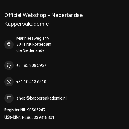
Official Webshop - Nederlandse
Kappersakademie
Mariniersweg 149
3011 NK Rotterdam
die Niederlande
+31 85 808 5957
+31 10 413 6510
shop@kappersakademie.nl
Register NR:
90505247
USt-IdNr.:
NL865339818B01