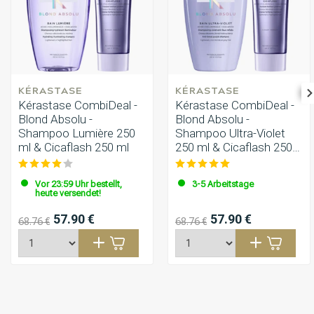
KÉRASTASE
KÉRASTASE
Kérastase CombiDeal -
Kérastase CombiDeal -
Blond Absolu -
Blond Absolu -
Shampoo Lumière 250
Shampoo Ultra-Violet
ml & Cicaflash 250 ml
250 ml & Cicaflash 250
ml
Vor 23:59 Uhr bestellt,
3-5 Arbeitstage
heute versendet!
57.90 €
57.90 €
68.76 €
68.76 €