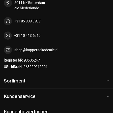
3011 NK Rotterdam
die Niederlande
+31 85 808 5957
+31 10 413 6510
shop@kappersakademie.nl
Register NR:
90505247
USt-IdNr.:
NL865339818B01
Sortiment
Kundenservice
Kundenbewertungen