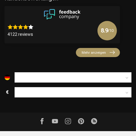
8.9
/10
4122 reviews
Mehr anzeigen
€