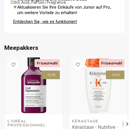
Citric Acid, Parfum / Fragrance.
Aktualisieren Sie Ihre Einkäufe von Junior auf Pro,
um weitere Vorteile zu erhalten!
Umformung
CombiDeals
Entdecken Sie, wie es funktioniert
Meepakkers
Friseurwahl
Friseurwahl
-32%
-26%
L'ORÉAL 
KÉRASTASE
PROFESSIONNEL
Kérastase - Nutritive -