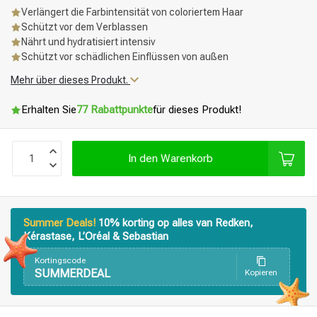
Verlängert die Farbintensität von coloriertem Haar
Schützt vor dem Verblassen
Nährt und hydratisiert intensiv
Schützt vor schädlichen Einflüssen von außen
Mehr über dieses Produkt.
Erhalten Sie
77 Rabattpunkte
für dieses Produkt!
In den Warenkorb
Summer Deals!
10% korting op alles van Redken,
Kérastase, L’Oréal & Sebastian
Kortingscode
SUMMERDEAL
Kopieren
Stylingprodukte
Haarfärbung