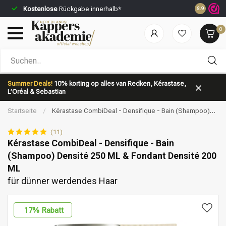
Kostenlose
Rückgabe innerhalb*
Vor 23:59 
8.9
0
Nach welcher Kategorie suchst du?
Summer Deals!
10% korting op alles van Redken, Kérastase,
L’Oréal & Sebastian
Startseite
/
Kérastase CombiDeal - Densifique - Bain (Shampoo)
Densité 250 ML & Fondant Densité 200 ML | für dünner werdendes
Haar
(11)
Kérastase CombiDeal - Densifique - Bain
(Shampoo) Densité 250 ML & Fondant Densité 200
Marken
Haarpflege
ML
für dünner werdendes Haar
17
% Rabatt