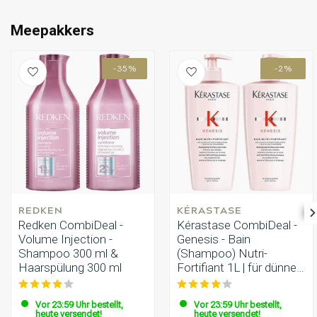
Schritt 9: Spülen Sie den Conditioner gründlich mit warmem
Umformung
CombiDeals
Wasser aus.
Meepakkers
Schritt 10: Genießen Sie Ihr revitalisiertes und genährtes
Haar nach der Verwendung des Kérastase CombiDeal -
Densifique - Bain (Shampoo) Densité 250 ML & Fondant
-35%
-2%
Densité 200 ML.
REDKEN
KÉRASTASE
Redken CombiDeal -
Kérastase CombiDeal -
Volume Injection -
Genesis - Bain
Shampoo 300 ml &
(Shampoo) Nutri-
Haarspülung 300 ml
Fortifiant 1L | für dünner
werdendes Haar
Vor 23:59 Uhr bestellt,
Vor 23:59 Uhr bestellt,
heute versendet!
heute versendet!