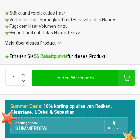
Stärkt und verdickt das Haar
Verbessert die Sprungkraft und Elastizität des Haares
Fügt dem Haar Volumen hinzu
Hydriert und nährt das Haar intensiv
Mehr über dieses Produkt.
Erhalten Sie
56 Rabattpunkte
für dieses Produkt!
In den Warenkorb
Summer Deals!
10% korting op alles van Redken,
Kérastase, L’Oréal & Sebastian
Stylingprodukte
Haarfärbung
Kortingscode
SUMMERDEAL
Kopieren