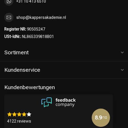
+31 10 413 6510
shop@kappersakademie.nl
Register NR:
90505247
USt-IdNr.:
NL865339818B01
Sortiment
Kundenservice
Kundenbewertungen
8.9
/10
4122 reviews