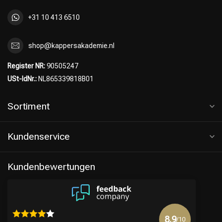
+31 10 413 6510
shop@kappersakademie.nl
Register NR:
90505247
USt-IdNr.:
NL865339818B01
Sortiment
Kundenservice
Kundenbewertungen
8.9
/10