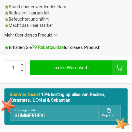
Stärkt dünner werdendes Haar
Reduziert Haarausfall
Befeuchtet und nährt
Macht das Haar stärker
Mehr über dieses Produkt.
Erhalten Sie
79 Rabattpunkte
für dieses Produkt!
In den Warenkorb
Summer Deals!
10% korting op alles van Redken,
Kérastase, L’Oréal & Sebastian
Kortingscode
SUMMERDEAL
Kopieren
Stylingprodukte
Haarfärbung