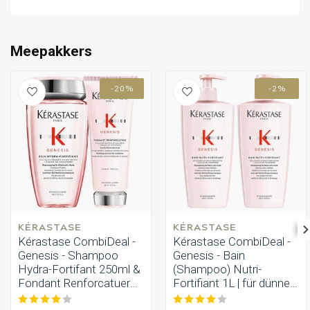
Umformung
CombiDeals
Meepakkers
-20%
-2%
KÉRASTASE
KÉRASTASE
Kérastase CombiDeal -
Kérastase CombiDeal -
Genesis - Shampoo
Genesis - Bain
Hydra-Fortifant 250ml &
(Shampoo) Nutri-
Fondant Renforcatuer
Fortifiant 1L | für dünner
200ml
werdendes Haar