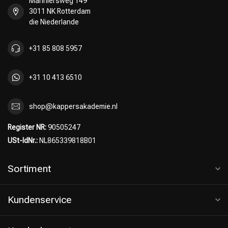
Mariniersweg 149
3011 NK Rotterdam
die Niederlande
+31 85 808 5957
+31 10 413 6510
shop@kappersakademie.nl
Register NR:
90505247
USt-IdNr.:
NL865339818B01
Sortiment
Kundenservice