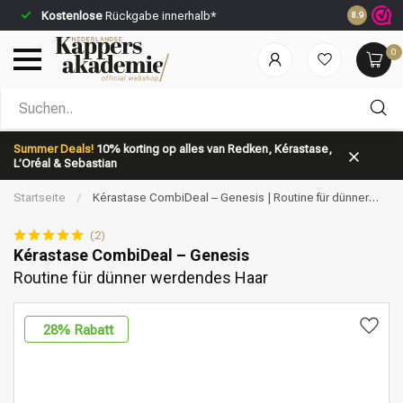
Kostenlose
Rückgabe innerhalb*
Vor 23:59 
8.9
0
Nach welcher Kategorie suchst du?
Summer Deals!
10% korting op alles van Redken, Kérastase,
L’Oréal & Sebastian
Startseite
/
Kérastase CombiDeal – Genesis | Routine für dünner
werdendes Haar
(2)
Kérastase CombiDeal – Genesis
Routine für dünner werdendes Haar
Marken
Haarpflege
28
% Rabatt