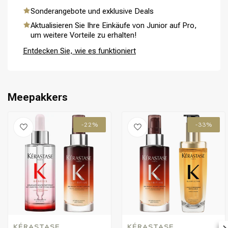
eine weiche und glanzende Finish. Sie arbeitet optimal mit der
praktisch?
Sonderangebote und exklusive Deals
Shampoo zusammen, um das Haar intensiv zu pflegen.
Aktualisieren Sie Ihre Einkäufe von Junior auf Pro,
Die kleineren Reisverpackungen sind ideal für Urlaub,
um weitere Vorteile zu erhalten!
Geschäftsreisen oder zum Testen der Routine unterwegs. So
Umformung
CombiDeals
können Sie die pflegende Wirkung der Genesis Serie überall
Entdecken Sie, wie es funktioniert
mitnehmen.
Meepakkers
-22%
-33%
KÉRASTASE
KÉRASTASE