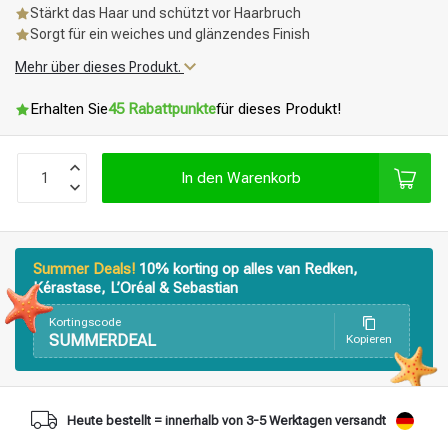
Stärkt das Haar und schützt vor Haarbruch
Sorgt für ein weiches und glänzendes Finish
Mehr über dieses Produkt.
Erhalten Sie
45 Rabattpunkte
für dieses Produkt!
In den Warenkorb
Summer Deals!
10% korting op alles van Redken,
Kérastase, L’Oréal & Sebastian
Kortingscode
SUMMERDEAL
Kopieren
Heute bestellt = innerhalb von 3-5 Werktagen versandt
Stylingprodukte
Haarfärbung