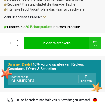
Reduziert Frizz und glättet die Haaroberfläche
Intensive Feuchtigkeit, ohne das Haar zu beschweren
Mehr über dieses Produkt.
Erhalten Sie
80 Rabattpunkte
für dieses Produkt!
In den Warenkorb
Summer Deals!
10% korting op alles van Redken,
Kérastase, L’Oréal & Sebastian
Kortingscode
SUMMERDEAL
Kopieren
Heute bestellt = innerhalb von 3-5 Werktagen versandt
Stylingprodukte
Haarfärbung