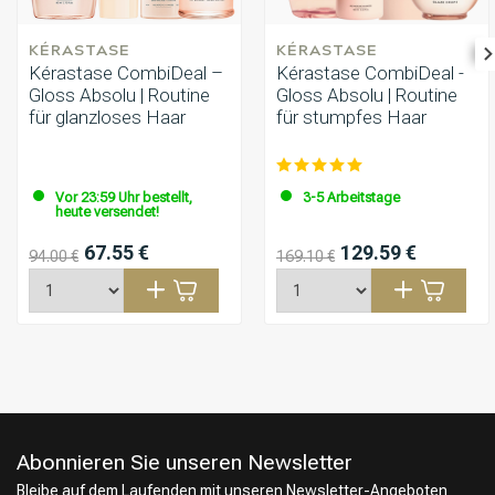
KÉRASTASE
KÉRASTASE
Kérastase CombiDeal –
Kérastase CombiDeal -
Gloss Absolu | Routine
Gloss Absolu | Routine
für glanzloses Haar
für stumpfes Haar
Vor 23:59 Uhr bestellt,
3-5 Arbeitstage
heute versendet!
67.55 €
129.59 €
94.00 €
169.10 €
Abonnieren Sie unseren Newsletter
Bleibe auf dem Laufenden mit unseren Newsletter-Angeboten