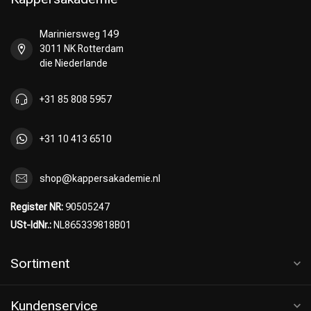
Mariniersweg 149
3011 NK Rotterdam
die Niederlande
+31 85 808 5957
+31 10 413 6510
shop@kappersakademie.nl
Register NR:
90505247
USt-IdNr.:
NL865339818B01
Sortiment
Kundenservice