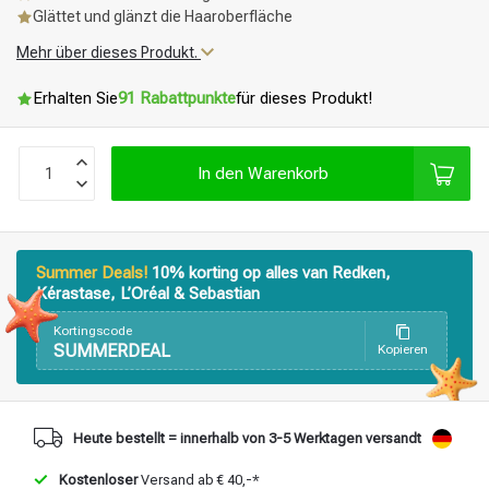
Glättet und glänzt die Haaroberfläche
Mehr über dieses Produkt.
Erhalten Sie
91 Rabattpunkte
für dieses Produkt!
In den Warenkorb
Summer Deals!
10% korting op alles van Redken,
Kérastase, L’Oréal & Sebastian
Kortingscode
SUMMERDEAL
Kopieren
Heute bestellt = innerhalb von 3-5 Werktagen versandt
Stylingprodukte
Haarfärbung
Kostenloser
Versand ab € 40,-*