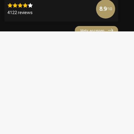
8.9
/10
4122 reviews
Mehr anzeigen
€