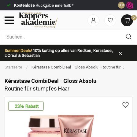
Kostenlose
Rückgabe innerhalb*
Vor 23:59 
8.9
0
Nach welcher Kategorie suchst du?
Summer Deals!
10% korting op alles van Redken, Kérastase,
L’Oréal & Sebastian
Startseite
/
Kérastase CombiDeal - Gloss Absolu | Routine für
stumpfes Haar
Kérastase CombiDeal - Gloss Absolu
Routine für stumpfes Haar
Marken
Haarpflege
23
% Rabatt