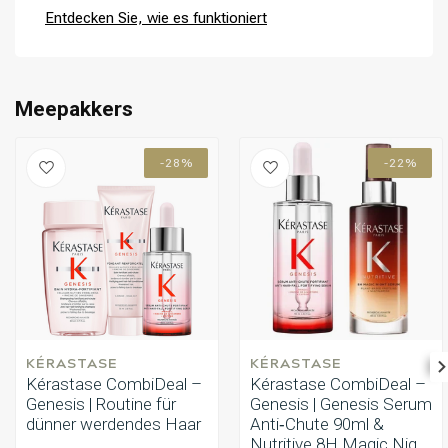
Rozenolie für Nährstoffe und Glanz. Diese Kombination versorgt
Entdecken Sie, wie es funktioniert
das Haar tiefenwirksam und macht es strahlend.
Umformung
CombiDeals
Meepakkers
-28%
-22%
KÉRASTASE
KÉRASTASE
Kérastase CombiDeal –
Kérastase CombiDeal –
Genesis | Routine für
Genesis | Genesis Serum
dünner werdendes Haar
Anti‑Chute 90ml &
Nutritive 8H Magic Night