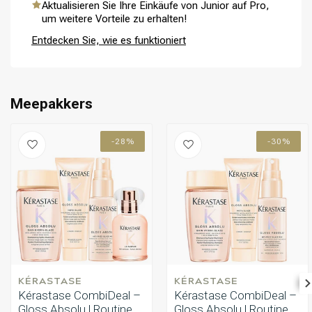
Aktualisieren Sie Ihre Einkäufe von Junior auf Pro,
Nein, die Anti-Frizz Glaze Milk ist ein Leave-in Produkt und sollte
Haarolie auf das handdoektrockene oder trockene Haar.
um weitere Vorteile zu erhalten!
nicht ausgespült werden – sie wirkt als Schutzschicht für
glänzendes und glattes Haar.
Entdecken Sie, wie es funktioniert
Umformung
CombiDeals
Meepakkers
-28%
-30%
KÉRASTASE
KÉRASTASE
Kérastase CombiDeal –
Kérastase CombiDeal –
Gloss Absolu | Routine
Gloss Absolu | Routine