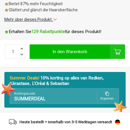
Bietet 87% mehr Feuchtigkeit
Glättet und glänzt die Haaroberfläche
Mehr über dieses Produkt.
Erhalten Sie
129 Rabattpunkte
für dieses Produkt!
In den Warenkorb
Summer Deals!
10% korting op alles van Redken,
Kérastase, L’Oréal & Sebastian
Kortingscode
SUMMERDEAL
Kopieren
Stylingprodukte
Haarfärbung
Heute bestellt = innerhalb von 3-5 Werktagen versandt