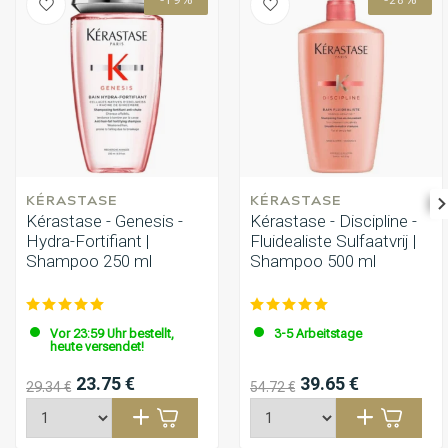
-19%
-28%
KÉRASTASE
KÉRASTASE
Kérastase - Genesis -
Kérastase - Discipline -
Hydra-Fortifiant |
Fluidealiste Sulfaatvrij |
Shampoo 250 ml
Shampoo 500 ml
Vor 23:59 Uhr bestellt,
3-5 Arbeitstage
heute versendet!
23.75 €
39.65 €
29.34 €
54.72 €