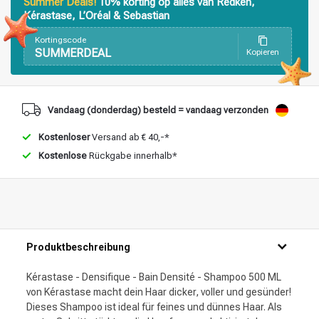
Summer Deals!
10% korting op alles van Redken,
Kérastase, L’Oréal & Sebastian
Stylingprodukte
Haarfärbung
Kortingscode
SUMMERDEAL
Kopieren
Vandaag (donderdag) besteld = vandaag verzonden
Kostenloser
Versand ab € 40,-*
Kostenlose
Rückgabe innerhalb*
Produktbeschreibung
Kérastase - Densifique - Bain Densité - Shampoo 500 ML
von Kérastase macht dein Haar dicker, voller und gesünder!
Dieses Shampoo ist ideal für feines und dünnes Haar. Als