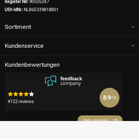
Register NR:
90505247
USt-IdNr.:
NL865339818B01
Sortiment
Kundenservice
Kundenbewertungen
8.9
/10
4122 reviews
Mehr anzeigen