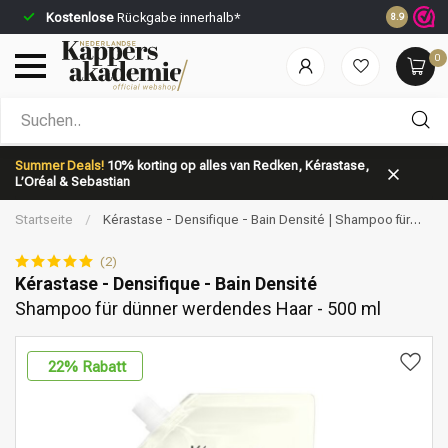
Kostenlose
Rückgabe innerhalb*
Vor 23:59 
8.9
0
Nach welcher Kategorie suchst du?
Summer Deals!
10% korting op alles van Redken, Kérastase,
L’Oréal & Sebastian
Startseite
/
Kérastase - Densifique - Bain Densité | Shampoo für
dünner werdendes Haar - 500 ml
(2)
Kérastase - Densifique - Bain Densité
Shampoo für dünner werdendes Haar - 500 ml
Marken
Haarpflege
22
% Rabatt