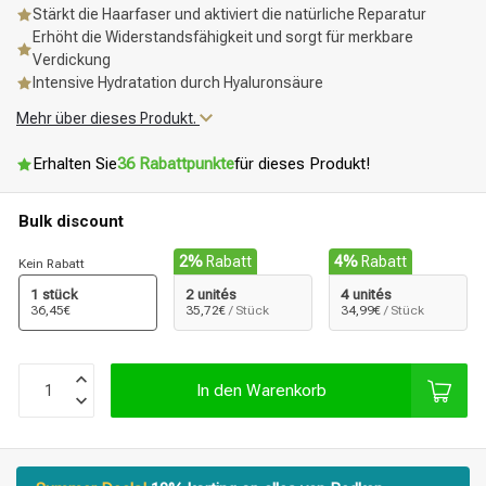
Stärkt die Haarfaser und aktiviert die natürliche Reparatur
Erhöht die Widerstandsfähigkeit und sorgt für merkbare
Verdickung
Intensive Hydratation durch Hyaluronsäure
Mehr über dieses Produkt.
Erhalten Sie
36 Rabattpunkte
für dieses Produkt!
Bulk discount
2%
Rabatt
4%
Rabatt
Kein Rabatt
1 stück
2 unités
4 unités
36,45€
35,72€
/ Stück
34,99€
/ Stück
In den Warenkorb