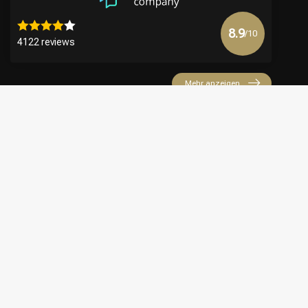
8.9
/10
4122 reviews
Mehr anzeigen
€