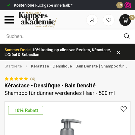
Kostenlose
Rückgabe innerhalb*
Vor 23:59 
8.9
0
Nach welcher Kategorie suchst du?
Summer Deals!
10% korting op alles van Redken, Kérastase,
L’Oréal & Sebastian
Startseite
/
Kérastase - Densifique - Bain Densité | Shampoo für
dünner werdendes Haar - 500 ml
(4)
Kérastase - Densifique - Bain Densité
Shampoo für dünner werdendes Haar - 500 ml
Marken
Haarpflege
10
% Rabatt