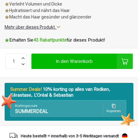
Verleiht Volumen und Dicke
Hydratisiert und nährt das Haar
Macht das Haar gesünder und glänzender
Mehr über dieses Produkt.
Erhalten Sie
43 Rabattpunkte
für dieses Produkt!
In den Warenkorb
Summer Deals!
10% korting op alles van Redken,
Kérastase, L’Oréal & Sebastian
Kortingscode
SUMMERDEAL
Kopieren
Stylingprodukte
Haarfärbung
Heute bestellt = innerhalb von 3-5 Werktagen versandt