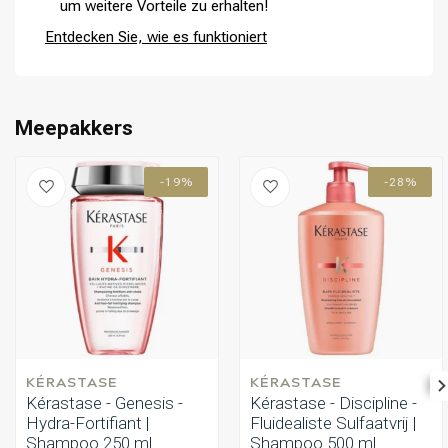
um weitere Vorteile zu erhalten!
die zusammen mit Salicylic Acid die Haarfaser verdicken und
gleichzeitig die Kopfhaut reinigen, während Dimethicone für extra
Entdecken Sie, wie es funktioniert
Glanz und Geschmeidigkeit sorgt.
Umformung
CombiDeals
Meepakkers
-19%
-28%
KÉRASTASE
KÉRASTASE
Kérastase - Genesis -
Kérastase - Discipline -
Hydra-Fortifiant |
Fluidealiste Sulfaatvrij |
Shampoo 250 ml
Shampoo 500 ml