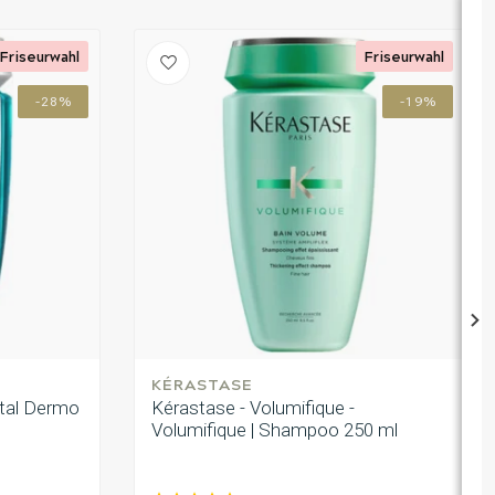
Friseurwahl
Friseurwahl
-28%
-19%
KÉRASTASE
ital Dermo
Kérastase - Volumifique -
Volumifique | Shampoo 250 ml