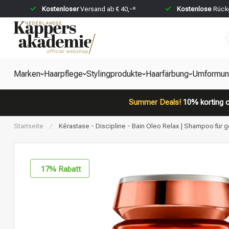
Kostenloser
Versand ab € 40,-*
Kostenlose
Rückg
Marken
Haarpflege
Stylingprodukte
Haarfärbung
Umformun
Summer Deals!
10% korting o
Startseite
/
Kérastase - Discipline - Bain Oleo Relax | Shampoo für
17
% Rabatt