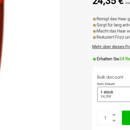
24,35 €
Ink
Reinigt das Haar g
Sorgt für lang anh
Macht das Haar we
Reduziert Frizz un
Mehr über dieses Pr
Erhalten Sie
24 Ra
Bulk discount
Kein Rabatt
1 stück
24,35€