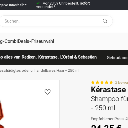
Vor 23:59 Uhr bestellt,
sofort
abe innerhalb*
versendet*
g
CombiDeals
Friseurwahl
p alles van Redken, Kérastase, L’Oréal & Sebastian
Gebruik cod
 geschädigtes oder unhandelbares Haar - 250 ml
2 bewe
Kérastase 
Shampoo für
- 250 ml
Empfohlener Preis:
2