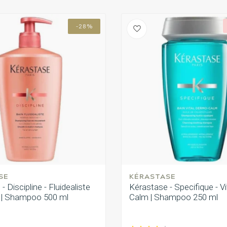
-28%
SE
KÉRASTASE
- Discipline - Fluidealiste
Kérastase - Specifique - V
j | Shampoo 500 ml
Calm | Shampoo 250 ml