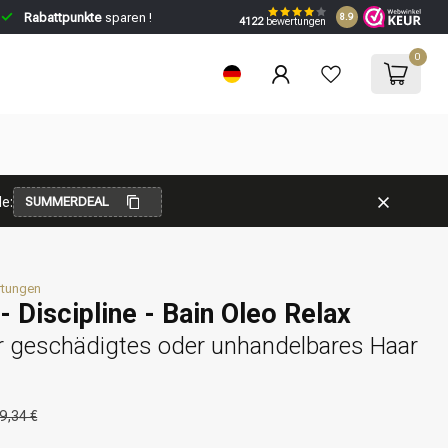
Rabattpunkte
sparen !
8.9
4122
bewertungen
0
e:
SUMMERDEAL
rtungen
- Discipline - Bain Oleo Relax
 geschädigtes oder unhandelbares Haar
9,34 €