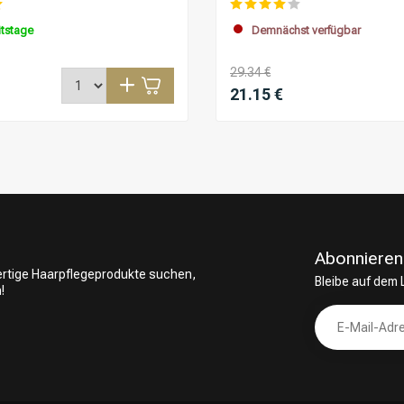
itstage
Demnächst verfügbar
29.34 €
21.15 €
Abonnieren
wertige Haarpflegeprodukte suchen,
Bleibe auf dem
!