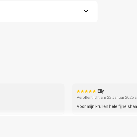
flächen auf.
opfhaut ein.
s.
reth-5 Carboxylic Acid, Cocamide Mipa,
-Ceteth-20, Sodium Benzoate, Benzophenone-
CombiDeals
Friseurwahl
cid, Peg-60 Hydrogenated Castor Oil, Linalool,
rine, Hydroxypropyltrimonium Hydrolyzed Wheat
a-Isomethyl Ionone, Sodium Hydroxide, Citric
Elly
Veröffentlicht am 22 Januar 2025 a
Voor mijn krullen hele fijne sh