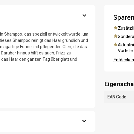
ategorie suchst du?
Sparen
Zusätzli
ein Shampoo, das speziell entwickelt wurde, um
Sondera
Dieses Shampoo reinigt das Haar gründlich und
Aktualis
einzigartige Formel mit pflegenden Ölen, die das
Vorteile
 Darüber hinaus hilft es auch, Frizz zu
s das Haar den ganzen Tag über glatt und
Entdecken 
Eigenscha
Haarpflege
Stylingprodukte
EAN Code