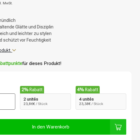
l. MwSt.
ründlich
altende Glätte und Disziplin
ich und leichter zu stylen
d schützt vor Feuchtigkeit
odukt.
battpunkte
für dieses Produkt!
2%
Rabatt
4%
Rabatt
2 unités
4 unités
23,86€
/ Stück
23,38€
/ Stück
In den Warenkorb