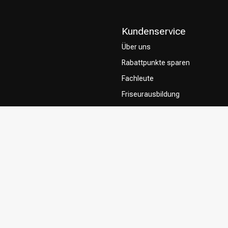
Kundenservice
Über uns
Rabattpunkte sparen
Fachleute
Friseurausbildung
Contact & FAQ
Lieferung
Rückgabe
Zahlungsmethoden
Allgemeine Geschäftsbedingung
Privacy Policy
Beschwerdesystem
Influencers / affiliates