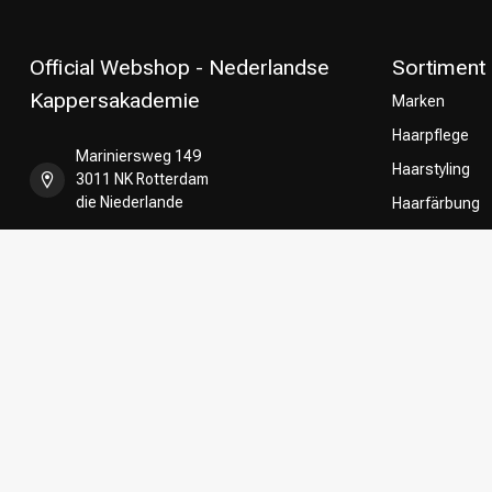
Official Webshop - Nederlandse
Sortiment
Kappersakademie
Marken
Haarpflege
Mariniersweg 149
Haarstyling
3011 NK Rotterdam
die Niederlande
Haarfärbung
Umformung
+31 85 808 5957
CombiDeals
Friseurwahl
+31 10 413 6510
shop@kappersakademie.nl
Register NR:
90505247
USt-IdNr.:
NL865339818B01