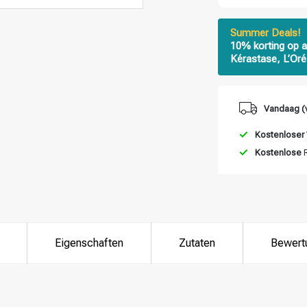
Summer Deals!
10% korting op a
Kérastase, L’Oré
Vandaag (v
Kostenloser
Kostenlose
R
Eigenschaften
Zutaten
Bewert