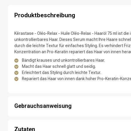
Produktbeschreibung
Nach welcher K
Kérastase - Oléo-Relax - Huile Oléo-Relax - Haaröl 75 ml ist die
unkontrollierbares Haar. Dieses Serum macht Ihre Haare schnell 
durch die leichte Textur für einfaches Styling. Es verhindert Fr
Konzentration an Pro-Keratin repariert das Haar von innen hera
Bändigt krauses und unkontrollierbares Haar.
Macht das Haar schnell glatt und seidig.
Erleichtert das Styling durch leichte Textur.
Repariert das Haar von innen dank hoher Pro-Keratin-Konze
Marken
Gebrauchsanweisung
1: Tragen Sie eine kleine Menge Öl auf handtuchtrockenes Haar
2: Gleichmäßig in Längen und Spitzen verteilen.
Zutaten