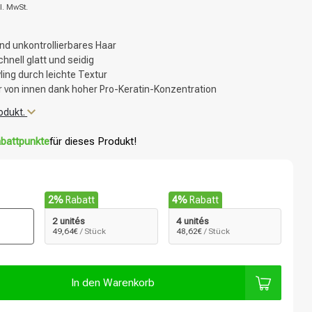
l. MwSt.
nd unkontrollierbares Haar
hnell glatt und seidig
yling durch leichte Textur
r von innen dank hoher Pro-Keratin-Konzentration
odukt.
battpunkte
für dieses Produkt!
2%
Rabatt
4%
Rabatt
2 unités
4 unités
49,64€
/ Stück
48,62€
/ Stück
In den Warenkorb