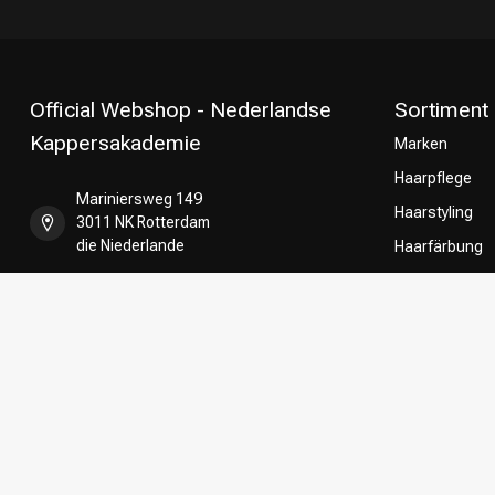
Official Webshop - Nederlandse
Sortiment
Kappersakademie
Marken
Haarpflege
Mariniersweg 149
Haarstyling
3011 NK Rotterdam
die Niederlande
Haarfärbung
Umformung
+31 85 808 5957
CombiDeals
Friseurwahl
+31 10 413 6510
shop@kappersakademie.nl
Register NR:
90505247