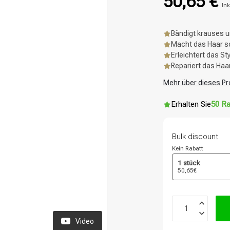
50,65 €
Ink
Bändigt krauses u
Macht das Haar sc
Erleichtert das St
Repariert das Haa
Mehr über dieses Pr
Erhalten Sie
50 Ra
Bulk discount
Kein Rabatt
1 stück
50,65€
Video