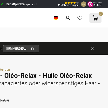
Rabattpunkte
sparen !
8.9
4122
bewertungen
0
e:
SUMMERDEAL
rtungen
- Oléo-Relax - Huile Oléo-Relax
trapaziertes oder widerspenstiges Haar -
6,95 €