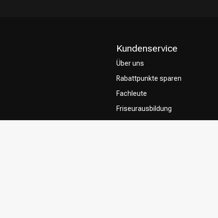
Kundenservice
Über uns
Rabattpunkte sparen
Fachleute
Friseurausbildung
Contact & FAQ
Lieferung
Rückgabe
Zahlungsmethoden
Allgemeine Geschäftsbedingung
Privacy Policy
Beschwerdesystem