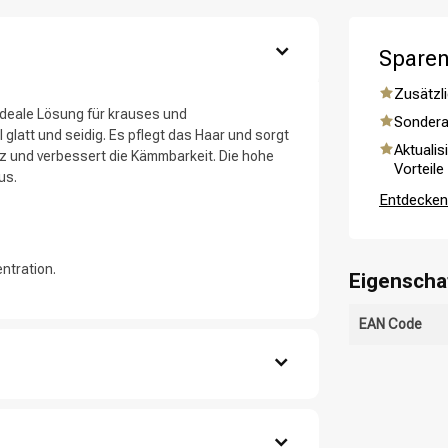
Sparen
ategorie suchst du?
Zusätzli
 ideale Lösung für krauses und
Sondera
glatt und seidig. Es pflegt das Haar und sorgt
Aktualis
izz und verbessert die Kämmbarkeit. Die hohe
Vorteile
us.
Entdecken 
ntration.
Eigenscha
EAN Code
Haarpflege
Stylingprodukte
 auf.