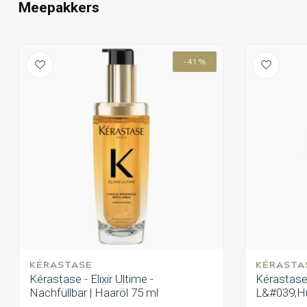
Meepakkers
-41%
KÉRASTASE
KÉRASTA
Kérastase - Elixir Ultime -
Kérastase -
Nachfüllbar | Haaröl 75 ml
L&#039;Hui