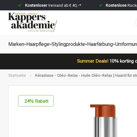
Kostenloser
Versand ab € 40,-*
Kostenlose
Rückg
Marken
Haarpflege
Stylingprodukte
Haarfärbung
Umformun
Summer Deals!
10% korting o
Startseite
/
Kérastase - Oléo-Relax - Huile Oléo-Relax | Haaröl für s
24
% Rabatt