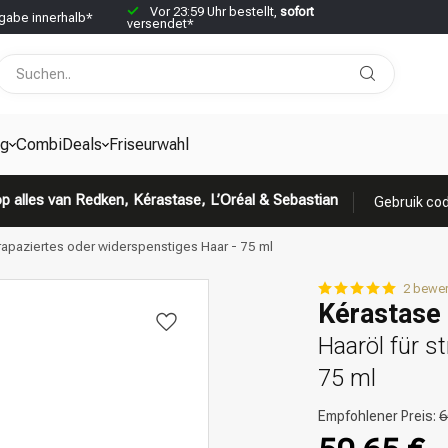
Vor 23:59 Uhr bestellt,
sofort
abe innerhalb*
versendet*
g
CombiDeals
Friseurwahl
p alles van Redken, Kérastase, L’Oréal & Sebastian
Gebruik cod
trapaziertes oder widerspenstiges Haar - 75 ml
2 bewe
Kérastase 
Haaröl für s
75 ml
Empfohlener Preis:
6