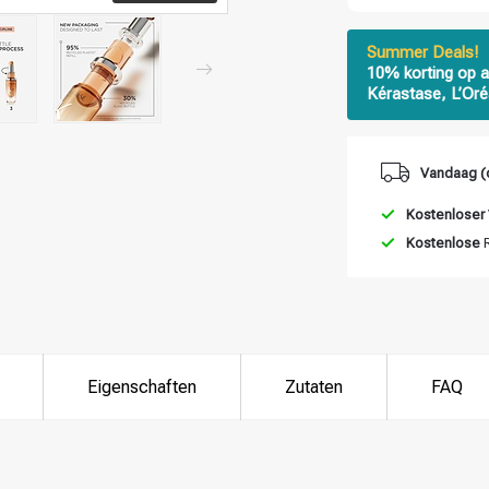
Summer Deals!
10% korting op a
Kérastase, L’Oré
Vandaag (
Kostenloser
Kostenlose
R
Eigenschaften
Zutaten
FAQ