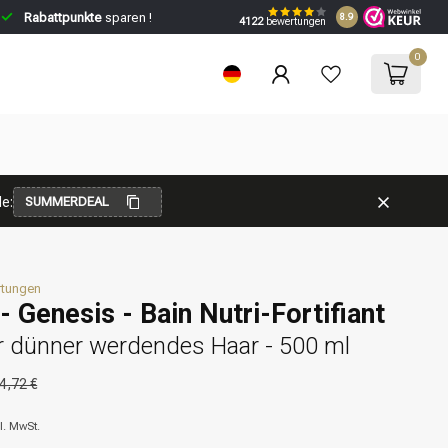
Rabattpunkte
sparen !
8.9
4122
bewertungen
0
e:
SUMMERDEAL
rtungen
- Genesis - Bain Nutri-Fortifiant
 dünner werdendes Haar - 500 ml
4,72 €
l. MwSt.