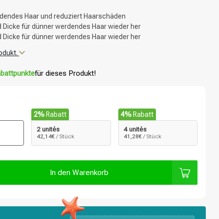
rdendes Haar und reduziert Haarschäden
d Dicke für dünner werdendes Haar wieder her
d Dicke für dünner werdendes Haar wieder her
odukt.
battpunkte
für dieses Produkt!
2%
Rabatt
4%
Rabatt
2 unités
4 unités
42,14€
/ Stück
41,28€
/ Stück
In den Warenkorb