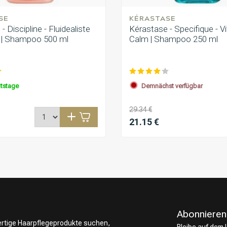
SE
KÉRASTASE
- Discipline - Fluidealiste
Kérastase - Specifique - V
j | Shampoo 500 ml
Calm | Shampoo 250 ml
itstage
Demnächst verfügbar
29.34 €
21.15 €
Abonnieren
wertige Haarpflegeprodukte suchen,