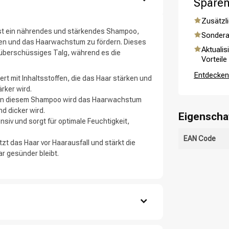
Sparen
Zusätzli
 ist ein nährendes und stärkendes Shampoo,
Sondera
ken und das Haarwachstum zu fördern. Dieses
Aktualis
 überschüssiges Talg, während es die
Vorteile
Entdecken 
rt mit Inhaltsstoffen, die das Haar stärken und
rker wird.
fe in diesem Shampoo wird das Haarwachstum
d dicker wird.
Eigenscha
siv und sorgt für optimale Feuchtigkeit,
ategorie suchst du?
EAN Code
zt das Haar vor Haarausfall und stärkt die
r gesünder bleibt.