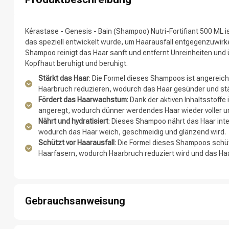
Kérastase - Genesis - Bain (Shampoo) Nutri-Fortifiant 500 ML
das speziell entwickelt wurde, um Haarausfall entgegenzuwir
Shampoo reinigt das Haar sanft und entfernt Unreinheiten und
Kopfhaut beruhigt und beruhigt.
Stärkt das Haar
: Die Formel dieses Shampoos ist angereiche
Haarbruch reduzieren, wodurch das Haar gesünder und stä
Fördert das Haarwachstum
: Dank der aktiven Inhaltsstof
angeregt, wodurch dünner werdendes Haar wieder voller un
Nährt und hydratisiert
: Dieses Shampoo nährt das Haar inten
Nach welcher K
wodurch das Haar weich, geschmeidig und glänzend wird.
Schützt vor Haarausfall
: Die Formel dieses Shampoos schüt
Haarfasern, wodurch Haarbruch reduziert wird und das Haa
Gebrauchsanweisung
Schritt 1: Mach dein Haar gründlich unter der Dusche nass.