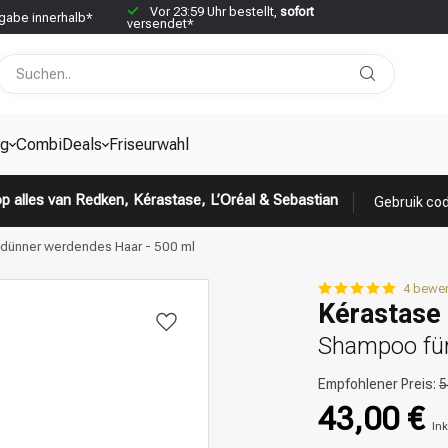
Vor 23:59 Uhr bestellt,
sofort
abe innerhalb*
versendet*
g
CombiDeals
Friseurwahl
p alles van Redken, Kérastase, L’Oréal & Sebastian
Gebruik cod
ür dünner werdendes Haar - 500 ml
4 bewe
Kérastase 
Shampoo für
Empfohlener Preis:
5
43,00 €
Ink