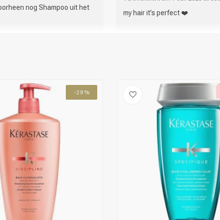
oorheen nog Shampoo uit het
my hair it’s perfect ❤️
-28%