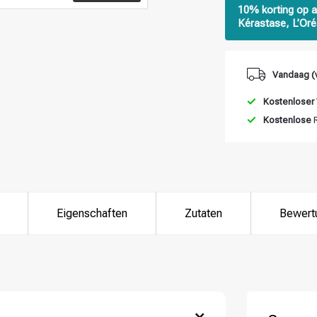
10% korting op a
Kérastase, L’Oré
Vandaag (v
Kostenloser
Kostenlose
R
Eigenschaften
Zutaten
Bewert