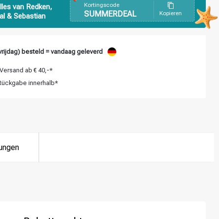
Kortingscode
lles van Redken,
SUMMERDEAL
Kopieren
al & Sebastian
rijdag) besteld = vandaag geleverd
Versand ab € 40,-*
ückgabe innerhalb*
ungen