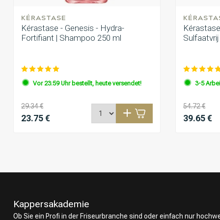
KÉRASTASE
KÉRASTA
Kérastase - Genesis - Hydra-
Kérastase 
Fortifiant | Shampoo 250 ml
Sulfaatvri
Vor 23:59 Uhr bestellt, heute versendet!
3-5 Arbe
29.34 €
54.72 €
23.75 €
39.65 €
Kappersakademie
Ob Sie ein Profi in der Friseurbranche sind oder einfach nur hoch