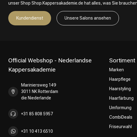
unser Shop Shop.Kappersakademie.de hat alles, was Sie brauchen
Kundendienst
Unsere Salons ansehen
Official Webshop - Nederlandse
Sortiment
Kappersakademie
Marken
Haarpflege
Mariniersweg 149
Haarstyling
3011 NK Rotterdam
die Niederlande
Haarfärbung
Umformung
+31 85 808 5957
CombiDeals
Friseurwahl
+31 10 413 6510