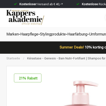
Kostenloser
Versand ab € 40,-*
Kostenlose
Rückg
Marken
Haarpflege
Stylingprodukte
Haarfärbung
Umformun
Summer Deals!
10% korting o
Startseite
/
Kérastase - Genesis - Bain Nutri-Fortifiant | Shampoo f
21
% Rabatt