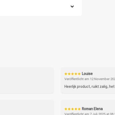
flächen auf.
opfhaut ein.
s.
Haarpflege
Stylingprodukte
eth-5 Carboxylic Acid, Sodium Chloride,
-20, Amodimethicone, Sodium Benzoate, PEG-55
heryl Acetate, Butylene Glycol,
lyceryl Linoleate, Boron Nitride, Benzyl
bomer, Geraniol, Glyceryl Oleate, Citronellol,
um / Fragrance.
Louise
Veröffentlicht am 12 November 202
CombiDeals
Friseurwahl
Heerlijk product, ruikt zalig, he
Roman Elena
Veröffentlicht am 7 Juli 2025 at 08