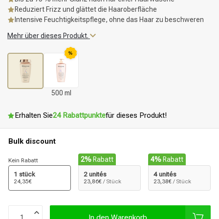
Reduziert Frizz und glättet die Haaroberfläche
Intensive Feuchtigkeitspflege, ohne das Haar zu beschweren
Mehr über dieses Produkt.
%
500 ml
Erhalten Sie
24 Rabattpunkte
für dieses Produkt!
Bulk discount
2%
Rabatt
4%
Rabatt
Kein Rabatt
1 stück
2 unités
4 unités
24,35€
23,86€
/ Stück
23,38€
/ Stück
In den Warenkorb