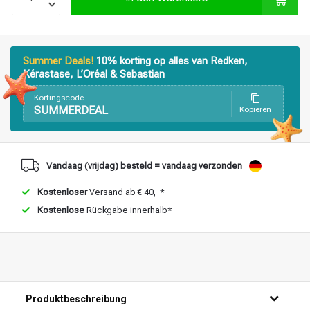
Stylingprodukte
Haarfärbung
Summer Deals!
10% korting op alles van Redken,
Kérastase, L’Oréal & Sebastian
Kortingscode
SUMMERDEAL
Kopieren
Vandaag (vrijdag) besteld = vandaag verzonden
Kostenloser
Versand ab € 40,-*
Kostenlose
Rückgabe innerhalb*
Produktbeschreibung