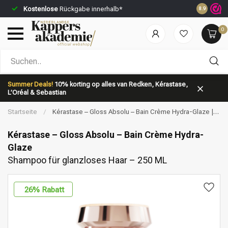
Kostenlose
Rückgabe innerhalb*
Vor 23:59 
8.9
0
Nach welcher Kategorie suchst du?
Summer Deals!
10% korting op alles van Redken, Kérastase,
L’Oréal & Sebastian
Startseite
/
Kérastase – Gloss Absolu – Bain Crème Hydra-Glaze |
Shampoo für glanzloses Haar – 250 ML
Kérastase – Gloss Absolu – Bain Crème Hydra-
Glaze
Shampoo für glanzloses Haar – 250 ML
Marken
Haarpflege
26
% Rabatt