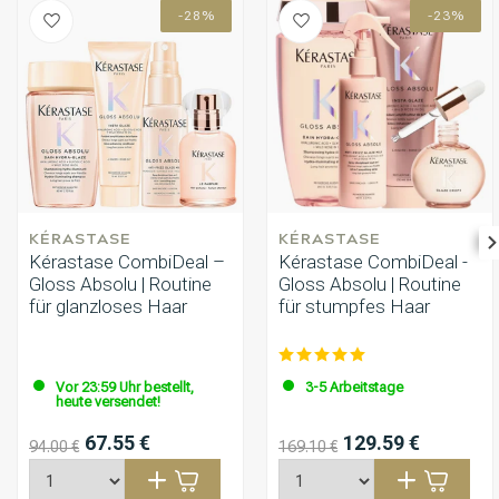
-28%
-23%
KÉRASTASE
KÉRASTASE
Kérastase CombiDeal –
Kérastase CombiDeal -
Gloss Absolu | Routine
Gloss Absolu | Routine
für glanzloses Haar
für stumpfes Haar
Vor 23:59 Uhr bestellt,
3-5 Arbeitstage
heute versendet!
67.55 €
129.59 €
94.00 €
169.10 €