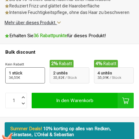
Reduziert Frizz und glättet die Haaroberfläche
Intensive Feuchtigkeitspflege, ohne das Haar zu beschweren
Mehr über dieses Produkt.
Erhalten Sie
36 Rabattpunkte
für dieses Produkt!
Bulk discount
2%
Rabatt
4%
Rabatt
Kein Rabatt
1 stück
2 unités
4 unités
36,55€
35,82€
/ Stück
35,09€
/ Stück
In den Warenkorb
Summer Deals!
10% korting op alles van Redken,
Kérastase, L’Oréal & Sebastian