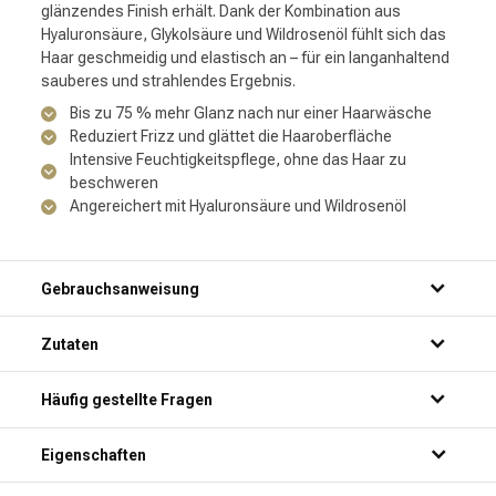
glänzendes Finish erhält. Dank der Kombination aus
Hyaluronsäure, Glykolsäure und Wildrosenöl fühlt sich das
Haar geschmeidig und elastisch an – für ein langanhaltend
sauberes und strahlendes Ergebnis.
Bis zu 75 % mehr Glanz nach nur einer Haarwäsche
Reduziert Frizz und glättet die Haaroberfläche
Intensive Feuchtigkeitspflege, ohne das Haar zu
beschweren
Angereichert mit Hyaluronsäure und Wildrosenöl
Gebrauchsanweisung
Zutaten
Häufig gestellte Fragen
Für welche Haartypen ist die Kérastase Gloss Absolu Crème
Eigenschaften
Refill geeignet?