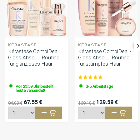
KÉRASTASE
KÉRASTASE
Kérastase CombiDeal –
Kérastase CombiDeal -
Gloss Absolu | Routine
Gloss Absolu | Routine
für glanzloses Haar
für stumpfes Haar
Vor 23:59 Uhr bestellt,
3-5 Arbeitstage
heute versendet!
67.55 €
129.59 €
94.00 €
169.10 €