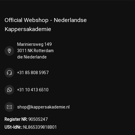
Official Webshop - Nederlandse
Kappersakademie
Mariniersweg 149
3011 NK Rotterdam
die Niederlande
+31 85 808 5957
+31 10 413 6510
shop@kappersakademie.nl
Register NR:
90505247
USt-IdNr.:
NL865339818B01