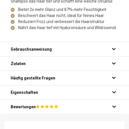
Shampoo das Haar tief und schafft eine weiche Struktur.
Bietet 2x mehr Glanz und 87% mehr Feuchtigkeit
Beschwert das Haar nicht, ideal für feines Haar
Reduziert Frizz und verbessert die Haarstruktur
Nährt das Haar tief mit Hyaluronsäure und Wildrosenöl
Gebrauchsanweisung
Zutaten
Häufig gestellte Fragen
Für welche Haartypen ist die Kérastase Gloss Absolu Hydra-
Eigenschaften
Glaze Shampoo geeignet?
Welche Inhaltsstoffe sorgen bei der Kérastase Gloss Absolu
Bewertungen
Die Kérastase Gloss Absolu Hydra-Glaze ist speziell für langes,
für mehr Glanz und Hydratation?
pluiziges Haar entwickelt worden und eignet sich ideal für feines
Haar, da sie dieses nicht beschwert. Sie reduziert Pluis und
Wie oft sollte ich die Kérastase Gloss Absolu Hydra-Glaze
Die Shampoo kombiniert Hyaluronzäure, Glykölsäure und wilde
verbessert die Haarstruktur, während sie gleichzeitig tiefe
anwenden?
Rozenolie, um das Haar tiefenwirksam zu nähren und zu
Hydratation bietet.