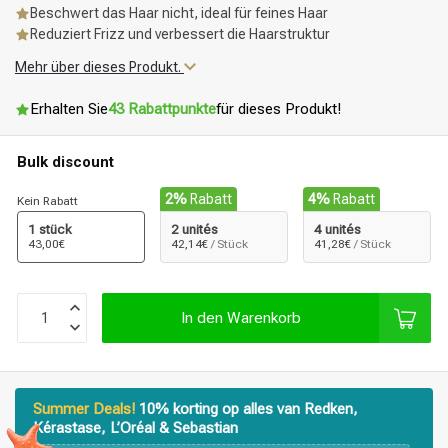
Beschwert das Haar nicht, ideal für feines Haar
Reduziert Frizz und verbessert die Haarstruktur
Mehr über dieses Produkt.
Erhalten Sie
43 Rabattpunkte
für dieses Produkt!
Bulk discount
2%
Rabatt
4%
Rabatt
Kein Rabatt
1 stück
2 unités
4 unités
43,00€
42,14€
/ Stück
41,28€
/ Stück
In den Warenkorb
Summer Deals!
10% korting op alles van Redken,
Kérastase, L’Oréal & Sebastian
Stylingprodukte
Haarfärbung