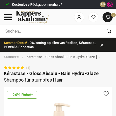
Kostenlose
Rückgabe innerhalb*
Vor 23:59 
8.9
0
Nach welcher Kategorie suchst du?
Summer Deals!
10% korting op alles van Redken, Kérastase,
L’Oréal & Sebastian
Startseite
/
Kérastase - Gloss Absolu - Bain Hydra-Glaze |
Shampoo für stumpfes Haar
(1)
Kérastase - Gloss Absolu - Bain Hydra-Glaze
Shampoo für stumpfes Haar
Marken
Haarpflege
24
% Rabatt