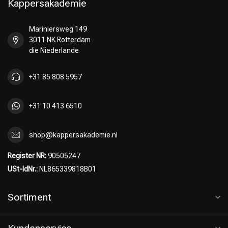
Kappersakademie
Mariniersweg 149
3011 NK Rotterdam
die Niederlande
+31 85 808 5957
+31 10 413 6510
shop@kappersakademie.nl
Register NR:
90505247
USt-IdNr.:
NL865339818B01
Sortiment