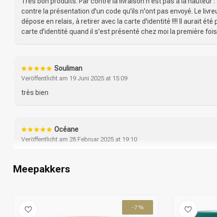
Très bon produits. Par contre la livraison n'est pas à la hauteur : c
contre la présentation d'un code qu'ils n'ont pas envoyé. Le livreur
dépose en relais, à retirer avec la carte d'identité !!!! Il aurait 
carte d'identité quand il s'est présenté chez moi la première fois
Souliman
Veröffentlicht am 19 Juni 2025 at 15:09
très bien
Océane
Veröffentlicht am 28 Februar 2025 at 19:10
Très bien, services clientèle au top j'ai eu 2 produit endommagé 
regrette pas mes commande et je recommande vivement
Meepakkers
Sharon
-7%
Veröffentlicht am 24 Februar 2025 at 18:41