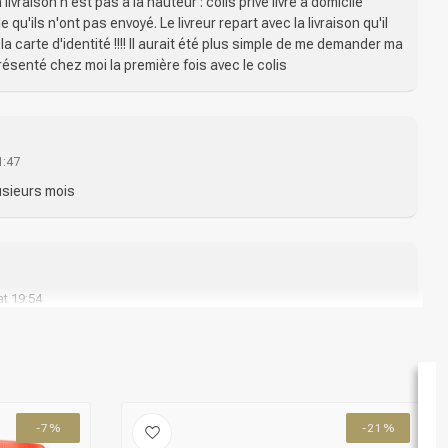
livraison n'est pas à la hauteur : colis privé livre à domicile
qu'ils n'ont pas envoyé. Le livreur repart avec la livraison qu'il
la carte d'identité !!!! Il aurait été plus simple de me demander ma
présenté chez moi la première fois avec le colis
1:47
lusieurs mois
at 19:54
es Haar
-7%
-21%