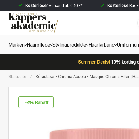
Kostenloser
Versand ab € 40,-*
Kostenlose
Rückg
Marken
Haarpflege
Stylingprodukte
Haarfärbung
Umformun
Summer Deals!
10% korting o
Startseite
/
Kérastase - Chroma Absolu - Masque Chroma Filler | Haa
-4
% Rabatt