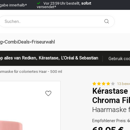
Vor 23:59 Uhr bestellt,
sofort
abe innerhalb*
versendet*
g
CombiDeals
Friseurwahl
p alles van Redken, Kérastase, L’Oréal & Sebastian
Gebruik cod
rmaske für coloriertes Haar - 500 ml
13 bew
Kérastase
Chroma Fil
Haarmaske fü
Empfohlener Preis:
6