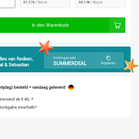
67,57€
/ Stück
66,19€
/ Stück
In den Warenkorb
Kortingscode
lles van Redken,
SUMMERDEAL
Kopieren
al & Sebastian
rijdag) besteld = vandaag geleverd
Versand ab € 40,-*
ückgabe innerhalb*