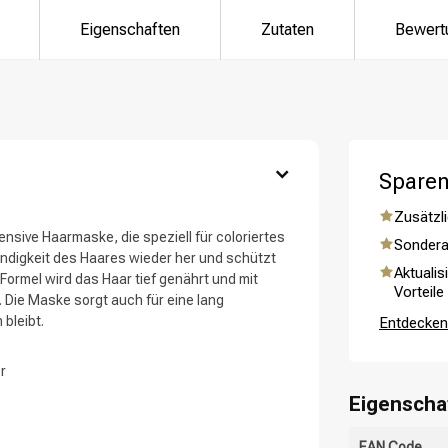
Eigenschaften
Zutaten
Bewert
Sparen
Zusätzli
ategorie suchst du?
tensive Haarmaske, die speziell für coloriertes
Sondera
endigkeit des Haares wieder her und schützt
Aktualis
Formel wird das Haar tief genährt und mit
Vorteile
 Die Maske sorgt auch für eine lang
bleibt.
Entdecken 
r
Eigenscha
EAN Code