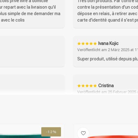
olis privé livre à domicile
Très bon produits. Par contre la 
 repart avec la livraison qu'il
contre la présentation d'un code 
été plus simple de me demander ma
dépose en relais, à retirer avec 
 avec le colis
carte d'identité quand il s'est 
Ivana Kojic
Veröffentlicht am 2 März 2025 at 1
Super produit, utilisé depuis p
Cristina
Veröffentlicht am 25 Februar 2025 
y me les en renvoyer je ne
Gute Maske ideal für coloriert
-12%
Ber