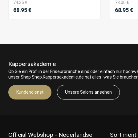
74.35 €
78.00 €
68.95 €
68.95 €
Rudi Van Ael
Veröffentlicht am 10 Dezember 2024 at 07:51
prima produkt en snel geleverd !! zeer tevreden
Kappersakademie
Ob Sie ein Profi in der Friseurbranche sind oder einfach nur hoch
unser Shop Shop.Kappersakademie.de hat alles, was Sie brauchen
Kundendienst
Unsere Salons ansehen
Official Webshop - Nederlandse
Sortiment