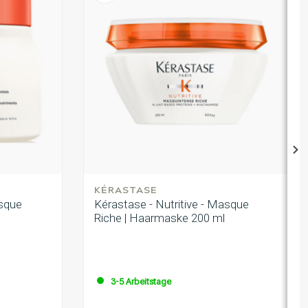
at 15:48
t 14:33
zeker de maskers heb ze allemaal geprobeerd vindt ze allemaal
KÉRASTASE
asque
Kérastase - Nutritive - Masque
Riche | Haarmaske 200 ml
4 at 09:15
roduits
3-5 Arbeitstage