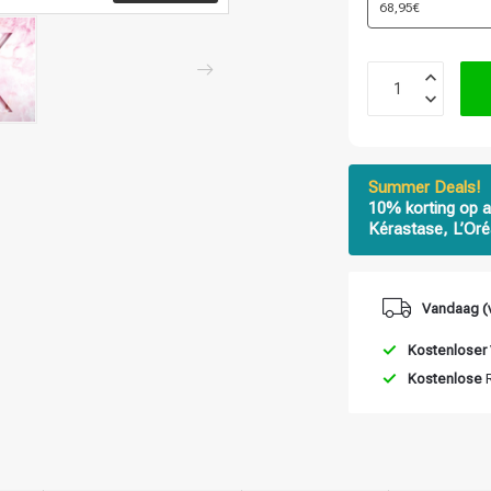
68,95€
Summer Deals!
10% korting op a
Kérastase, L’Oré
Vandaag (v
Kostenloser
Kostenlose
R