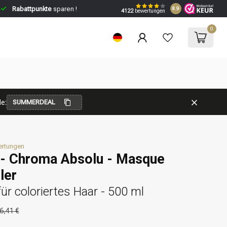
Rabattpunkte
sparen !
8.9
4122
bewertungen
0
e:
SUMMERDEAL
ertungen
 - Chroma Absolu - Masque
ler
r coloriertes Haar - 500 ml
6,41 €