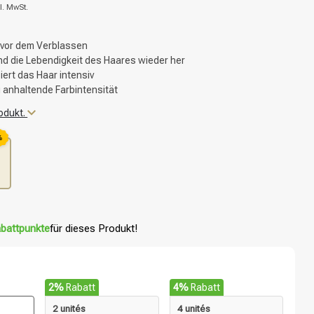
l. MwSt.
 vor dem Verblassen
und die Lebendigkeit des Haares wieder her
iert das Haar intensiv
g anhaltende Farbintensität
odukt.
%
battpunkte
für dieses Produkt!
2%
Rabatt
4%
Rabatt
2 unités
4 unités