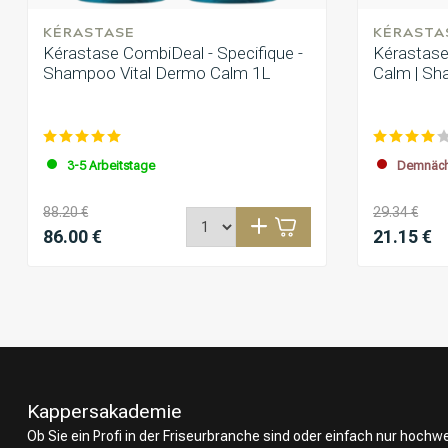
KÉRASTASE
KÉRASTA
Kérastase CombiDeal - Specifique -
Kérastase 
Shampoo Vital Dermo Calm 1L
Calm | Sh
3-5 Arbeitstage
Demnächs
88.20 €
29.34 €
86.00 €
21.15 €
Kappersakademie
Ob Sie ein Profi in der Friseurbranche sind oder einfach nur hoch