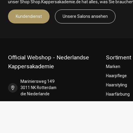
unser Shop Shop.Kappersakademie.de hat alles, was Sie brauchen
Kundendienst
Unsere Salons ansehen
Official Webshop - Nederlandse
Sortiment
Kappersakademie
Marken
Haarpflege
Mariniersweg 149
Haarstyling
3011 NK Rotterdam
die Niederlande
Haarfärbung
Umformung
+31 85 808 5957
CombiDeals
Friseurwahl
+31 10 413 6510