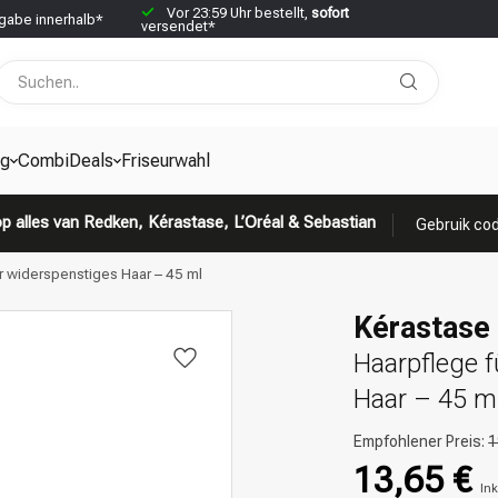
Vor 23:59 Uhr bestellt,
sofort
abe innerhalb*
versendet*
g
CombiDeals
Friseurwahl
p alles van Redken, Kérastase, L’Oréal & Sebastian
Gebruik cod
r widerspenstiges Haar – 45 ml
Kérastase
Haarpflege 
Haar – 45 m
Empfohlener Preis:
1
13,65 €
Ink