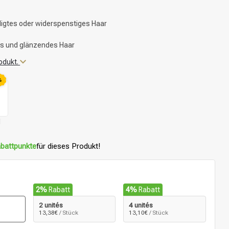
igtes oder widerspenstiges Haar
es und glänzendes Haar
odukt.
%
l
battpunkte
für dieses Produkt!
2%
Rabatt
4%
Rabatt
2 unités
4 unités
13,38€
/ Stück
13,10€
/ Stück