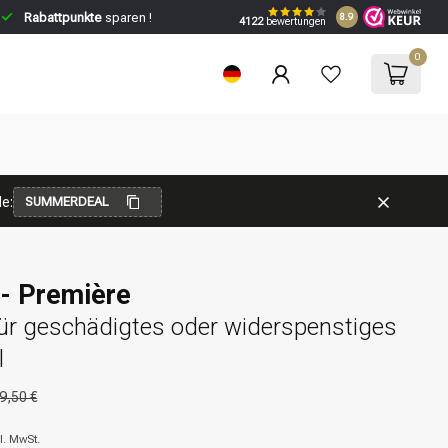
Rabattpunkte
sparen !
8.9
4122
bewertungen
0
e:
SUMMERDEAL
 - Première
für geschädigtes oder widerspenstiges
l
9,50 €
l. MwSt.