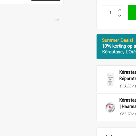
Summer Deals!
10% korting op a
Kérastase, L’Oré
Kérastas
Réparate
widerspe
€13,35 / 
Kérastas
| Haarma
– 75 ml
€21,70 / 