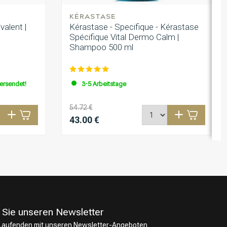
KÉRASTASE
valent |
Kérastase - Specifique - Kérastase
Spécifique Vital Dermo Calm |
Shampoo 500 ml
versendet!
3-5 Arbeitstage
54.72 €
43.00 €
 Sie unseren Newsletter
 Laufenden mit unseren Newsletter-Angeboten