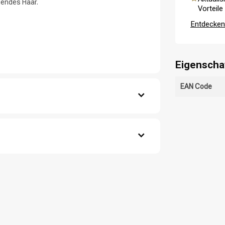
lendes Haar.
Vorteile
Entdecken 
Eigenscha
EAN Code
CombiDeals
Friseurwahl
t ein.
ine, Sodium Cocoyl Isethionate, Sodium Methyl
one, Polyquaternium-10, Sodium Hydroxide,
in, Benzyl Alcohol, Potassium Sorbate,
otein, Hydrolyzed Silk, Hydrolyzed Adansonia
Silanetriol, Sodium PCA, Sodium Lactate,