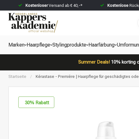
Kostenloser
Versand ab € 40,-*
Kostenlose
Rückg
Marken
Haarpflege
Stylingprodukte
Haarfärbung
Umformun
Summer Deals!
10% korting o
Startseite
/
Kérastase - Première | Haarpflege für geschädigtes ode
30
% Rabatt