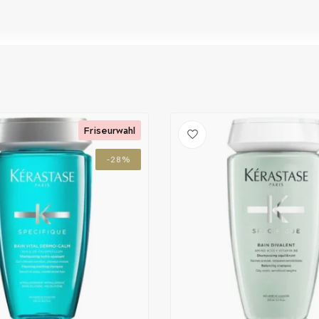
Friseurwahl
-28%