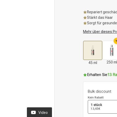
Repariert geschäd
Stärkt das Haar
Sorgt für gesund
Mehr über dieses Pr
250 m
45 ml
Erhalten Sie
13 Ra
Bulk discount
Kein Rabatt
1 stück
13,65€
Video