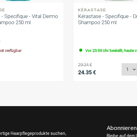
SE
KÉRASTASE
- Specifique - Vital Dermo
Kérastase - Specifique - Di
ampoo 250 ml
Shampoo 250 ml
t verfügbar
Vor 23:59 Uhr bestellt, heute 
29.34 €
24.35 €
Abonnieren
wertige Haarpflegeprodukte suchen,
Bleibe auf dem