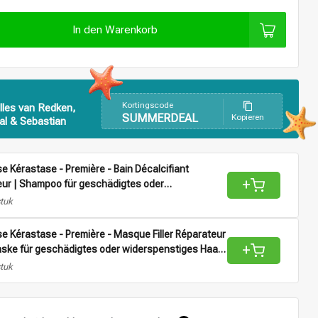
In den Warenkorb
Kortingscode
lles van Redken,
SUMMERDEAL
Kopieren
al & Sebastian
e Kérastase - Première - Bain Décalcifiant
+
ur | Shampoo für geschädigtes oder
nstiges Haar – 80 ml
stuk
e Kérastase - Première - Masque Filler Réparateur
+
ske für geschädigtes oder widerspenstiges Haar
stuk