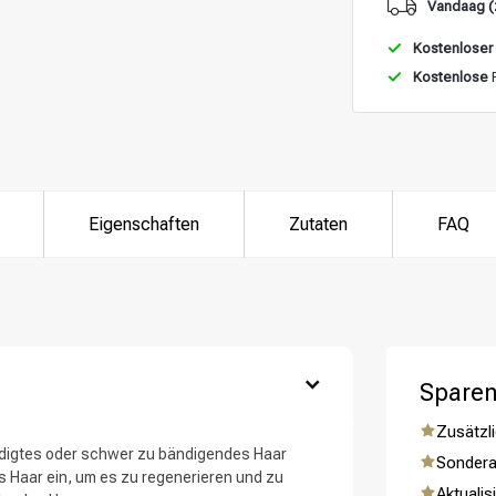
Vandaag (
Kostenloser
Kostenlose
R
ategorie suchst du?
Eigenschaften
Zutaten
FAQ
Sparen
Haarpflege
Stylingprodukte
Zusätzli
hädigtes oder schwer zu bändigendes Haar
Sondera
das Haar ein, um es zu regenerieren und zu
Aktualis