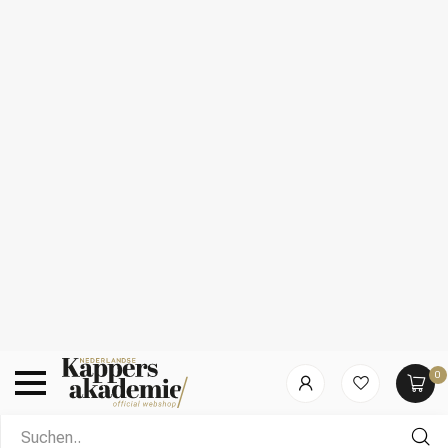
0
Nach welcher Kategorie suchst du?
Summer Deals!
10% korting op alles van Redken, Kérastase,
L’Oréal & Sebastian
Startseite
/
Kérastase - Première - Fondant Fluidité Réparateur |
Conditioner für geschädigtes oder unhandelbares Haar - 250 ml
(1)
Kérastase - Première - Fondant Fluidité
Réparateur
Marken
Haarpflege
Conditioner für geschädigtes oder unhandelbares
Haar - 250 ml
23
% Rabatt