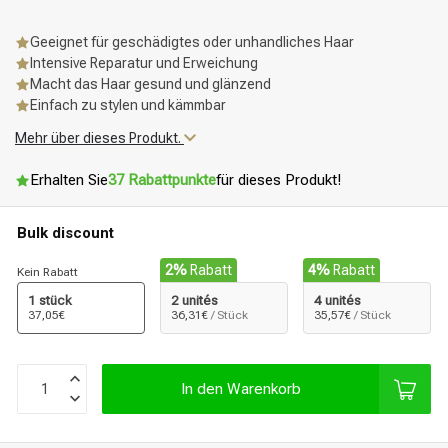
Geeignet für geschädigtes oder unhandliches Haar
Intensive Reparatur und Erweichung
Macht das Haar gesund und glänzend
Einfach zu stylen und kämmbar
Mehr über dieses Produkt.
Erhalten Sie
37 Rabattpunkte
für dieses Produkt!
Bulk discount
2%
Rabatt
4%
Rabatt
Kein Rabatt
1 stück
2 unités
4 unités
37,05€
36,31€
/ Stück
35,57€
/ Stück
In den Warenkorb