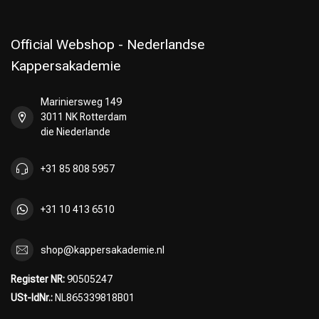
Official Webshop - Nederlandse
Kappersakademie
Mariniersweg 149
3011 NK Rotterdam
die Niederlande
+31 85 808 5957
+31 10 413 6510
shop@kappersakademie.nl
Register NR:
90505247
USt-IdNr.:
NL865339818B01