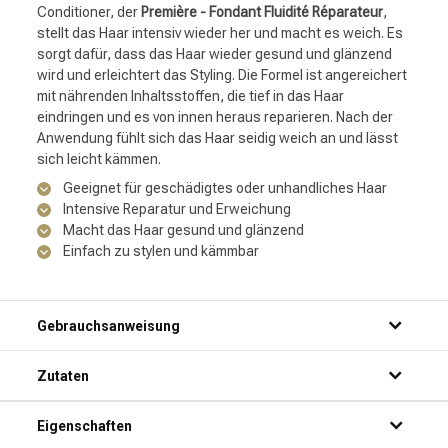
Conditioner, der
Première - Fondant Fluidité Réparateur
,
stellt das Haar intensiv wieder her und macht es weich. Es
sorgt dafür, dass das Haar wieder gesund und glänzend
wird und erleichtert das Styling. Die Formel ist angereichert
mit nährenden Inhaltsstoffen, die tief in das Haar
eindringen und es von innen heraus reparieren. Nach der
Anwendung fühlt sich das Haar seidig weich an und lässt
sich leicht kämmen.
Geeignet für geschädigtes oder unhandliches Haar
Intensive Reparatur und Erweichung
Macht das Haar gesund und glänzend
Einfach zu stylen und kämmbar
Gebrauchsanweisung
Schritt 1: Mach dein Haar unter der Dusche nass.
Zutaten
Schritt 2: Drücke eine kleine Menge des Produkts aus der
Flasche.
Schritt 3: Verteile den Conditioner gleichmäßig über dein
Eigenschaften
Haar, von den Wurzeln bis zu den Spitzen.