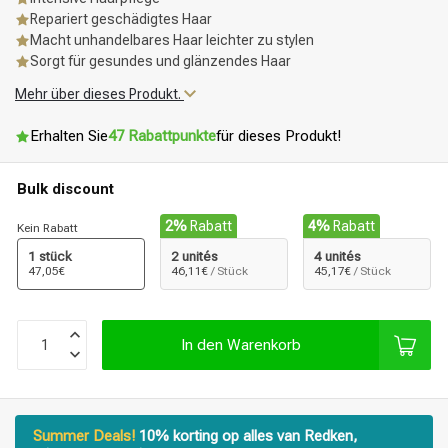
Repariert geschädigtes Haar
Macht unhandelbares Haar leichter zu stylen
Sorgt für gesundes und glänzendes Haar
Mehr über dieses Produkt.
Erhalten Sie
47 Rabattpunkte
für dieses Produkt!
Bulk discount
2%
Rabatt
4%
Rabatt
Kein Rabatt
1 stück
2 unités
4 unités
47,05€
46,11€
/ Stück
45,17€
/ Stück
In den Warenkorb
Summer Deals!
10% korting op alles van Redken,