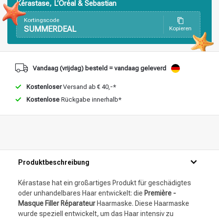
Kérastase, L’Oréal & Sebastian
Stylingprodukte
Haarfärbung
Kortingscode
SUMMERDEAL
Kopieren
Vandaag (vrijdag) besteld = vandaag geleverd
Kostenloser
Versand ab € 40,-*
Kostenlose
Rückgabe innerhalb*
Produktbeschreibung
Kérastase hat ein großartiges Produkt für geschädigtes
oder unhandelbares Haar entwickelt: die
Première -
Masque Filler Réparateur
Haarmaske. Diese Haarmaske
wurde speziell entwickelt, um das Haar intensiv zu