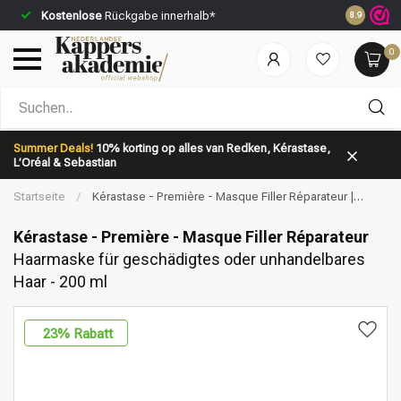
Kostenlose
Rückgabe innerhalb*
Vor 23:59 
8.9
0
Nach welcher Kategorie suchst du?
Summer Deals!
10% korting op alles van Redken, Kérastase,
L’Oréal & Sebastian
Startseite
/
Kérastase - Première - Masque Filler Réparateur |
Haarmaske für geschädigtes oder unhandelbares Haar - 200 ml
Kérastase - Première - Masque Filler Réparateur
Haarmaske für geschädigtes oder unhandelbares
Haar - 200 ml
Marken
Haarpflege
23
% Rabatt