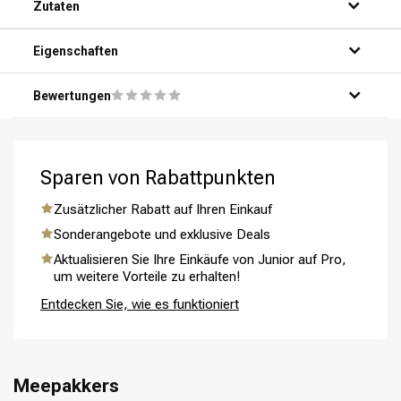
Zutaten
Schritt 2: Trage eine großzügige Menge des Produkts auf
deine Handflächen auf.
Schritt 3: Verteile das Produkt gleichmäßig über dein Haar,
Eigenschaften
von den Wurzeln bis zu den Spitzen.
Schritt 4: Lasse das Produkt 5-10 Minuten einwirken.
Bewertungen
Schritt 5: Spüle dein Haar gründlich mit warmem Wasser
aus und genieße das Ergebnis!
Sparen von Rabattpunkten
Umformung
CombiDeals
Zusätzlicher Rabatt auf Ihren Einkauf
Sonderangebote und exklusive Deals
Aktualisieren Sie Ihre Einkäufe von Junior auf Pro,
um weitere Vorteile zu erhalten!
Entdecken Sie, wie es funktioniert
Meepakkers