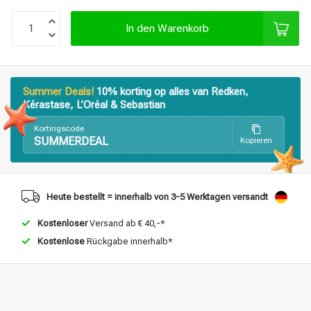
Stylingprodukte
Haarfärbung
In den Warenkorb
Summer Deals!
10% korting op alles van Redken,
Kérastase, L’Oréal & Sebastian
Kortingscode
SUMMERDEAL
Kopieren
Heute bestellt = innerhalb von 3-5 Werktagen versandt
Kostenloser
Versand ab € 40,-*
Kostenlose
Rückgabe innerhalb*