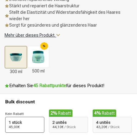
Stärkt und repariert die Haarstruktur
Stellt die Elastizität und Widerstandsfähigkeit des Haares
wieder her
Sorgt für gesünderes und glänzenderes Haar
Mehr über dieses Produkt.
%
500 ml
300 ml
Erhalten Sie
45 Rabattpunkte
für dieses Produkt!
Bulk discount
2%
Rabatt
4%
Rabatt
Kein Rabatt
1 stück
2 unités
4 unités
45,00€
44,10€
/ Stück
43,20€
/ Stück