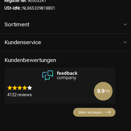
Register NR:
90505247
USt-IdNr.:
NL865339818B01
Sortiment
Kundenservice
Kundenbewertungen
8.9
/10
4122 reviews
Mehr anzeigen