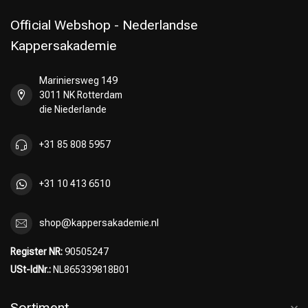
Official Webshop - Nederlandse
Kappersakademie
Mariniersweg 149
3011 NK Rotterdam
die Niederlande
+31 85 808 5957
+31 10 413 6510
shop@kappersakademie.nl
Register NR:
90505247
USt-IdNr.:
NL865339818B01
Sortiment