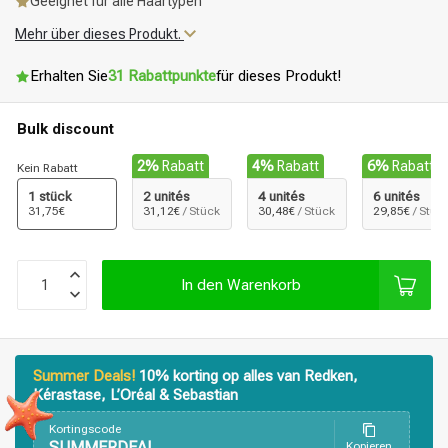
Geeignet für alle Haartypen
Mehr über dieses Produkt.
Erhalten Sie
31 Rabattpunkte
für dieses Produkt!
Bulk discount
2%
Rabatt
4%
Rabatt
6%
Rabatt
Kein Rabatt
1 stück
2 unités
4 unités
6 unités
31,75€
31,12€
/ Stück
30,48€
/ Stück
29,85€
/ Stüc
In den Warenkorb
Summer Deals!
10% korting op alles van Redken,
Kérastase, L’Oréal & Sebastian
Kortingscode
SUMMERDEAL
Kopieren