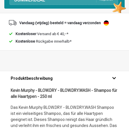
Stylingprodukte
Haarfärbung
Vandaag (vrijdag) besteld = vandaag verzonden
Kostenloser
Versand ab € 40,-*
Kostenlose
Rückgabe innerhalb*
Produktbeschreibung
Kevin Murphy - BLOW.DRY - BLOW.DRY.WASH - Shampoo für
alle Haartypen - 250 ml
Das Kevin Murphy BLOW.DRY - BLOW.DRY.WASH Shampoo
ist ein vielseitiges Shampoo, das für alle Haartypen
geeignet ist. Dieses Shampoo reinigt das Haar gründlich
und verleiht ihm ein frisches und gesundes Aussehen. Das