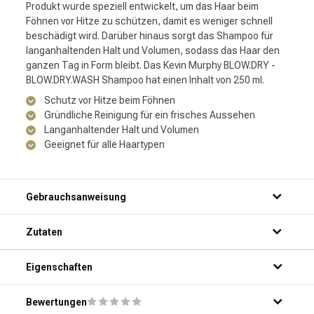
Produkt wurde speziell entwickelt, um das Haar beim
Föhnen vor Hitze zu schützen, damit es weniger schnell
beschädigt wird. Darüber hinaus sorgt das Shampoo für
langanhaltenden Halt und Volumen, sodass das Haar den
ganzen Tag in Form bleibt. Das Kevin Murphy BLOW.DRY -
BLOW.DRY.WASH Shampoo hat einen Inhalt von 250 ml.
Schutz vor Hitze beim Föhnen
Gründliche Reinigung für ein frisches Aussehen
Langanhaltender Halt und Volumen
Geeignet für alle Haartypen
Gebrauchsanweisung
Schritt 1: Mach dein Haar gründlich unter der Dusche nass.
Zutaten
Schritt 2: Trage eine kleine Menge des Produkts auf deine
Handflächen auf.
Schritt 3: Massiere das Produkt sanft in dein nasses Haar
Eigenschaften
und deine Kopfhaut ein.
Schritt 4: Spüle das Produkt gründlich mit warmem Wasser
Bewertungen
aus.