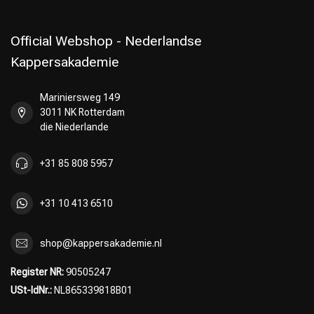
Official Webshop - Nederlandse
Kappersakademie
Mariniersweg 149
3011 NK Rotterdam
die Niederlande
+31 85 808 5957
+31 10 413 6510
shop@kappersakademie.nl
Register NR:
90505247
USt-IdNr.:
NL865339818B01