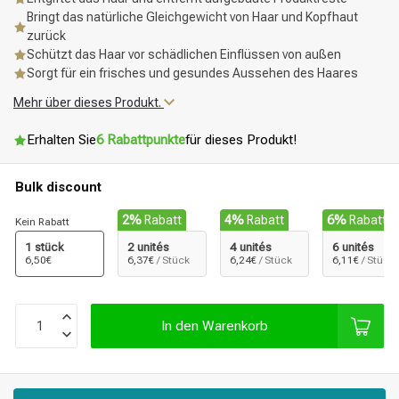
Bringt das natürliche Gleichgewicht von Haar und Kopfhaut
zurück
Schützt das Haar vor schädlichen Einflüssen von außen
Sorgt für ein frisches und gesundes Aussehen des Haares
Mehr über dieses Produkt.
Erhalten Sie
6 Rabattpunkte
für dieses Produkt!
Bulk discount
2%
Rabatt
4%
Rabatt
6%
Rabatt
Kein Rabatt
1 stück
2 unités
4 unités
6 unités
6,50€
6,37€
/ Stück
6,24€
/ Stück
6,11€
/ Stück
In den Warenkorb