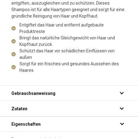
entgiften, auszugleichen und zu schützen. Dieses
Shampoo ist für alle Haartypen geeignet und sorgt für eine
gründliche Reinigung von Haar und Kopfhaut.
Entgiftet das Haar und entfernt aufgebaute
Produktreste
Bringt das natürliche Gleichgewicht von Haar und
Kopfhaut zurück
Schützt das Haar vor schädlichen Einflüssen von
außen
Sorgt für ein frisches und gesundes Aussehen des
Haares
Gebrauchsanweisung
Schritt 1: Mach dein Haar gründlich unter der Dusche nass.
Zutaten
Schritt 2: Trage eine kleine Menge Shampoo auf deine
Handflächen auf.
Schritt 3: Massiere das Shampoo sanft in dein Haar und
Eigenschaften
deine Kopfhaut ein.
Schritt 4: Spüle das Shampoo gründlich mit warmem