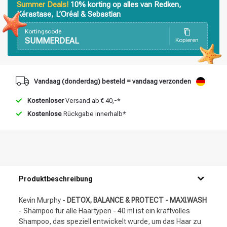
Summer Deals!
10% korting op alles van Redken,
Stylingprodukte
Haarfärbung
Kérastase, L’Oréal & Sebastian
Kortingscode
SUMMERDEAL
Kopieren
Vandaag (donderdag) besteld = vandaag verzonden
Kostenloser
Versand ab € 40,-*
Kostenlose
Rückgabe innerhalb*
Produktbeschreibung
Kevin Murphy -
DETOX, BALANCE & PROTECT - MAXI.WASH
- Shampoo für alle Haartypen - 40 ml ist ein kraftvolles
Shampoo, das speziell entwickelt wurde, um das Haar zu