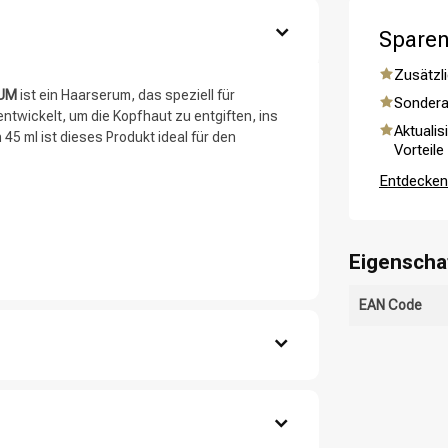
Sparen
Zusätzli
RUM
ist ein Haarserum, das speziell für
Sondera
twickelt, um die Kopfhaut zu entgiften, ins
Aktualis
45 ml ist dieses Produkt ideal für den
Vorteile
Entdecken 
Haarpflege
Stylingprodukte
Eigenscha
EAN Code
fhaut auf.
ein.