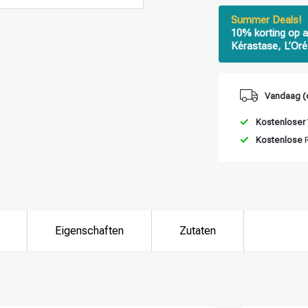
Summer Deals!
10% korting op a
Kérastase, L’Oré
Vandaag (
Kostenloser
Kostenlose
R
Eigenschaften
Zutaten
ategorie suchst du?