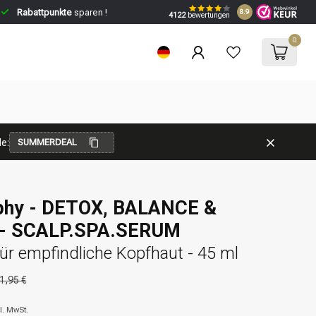
Rabattpunkte
sparen !
8.9
4122
bewertungen
0
e:
SUMMERDEAL
phy - DETOX, BALANCE &
- SCALP.SPA.SERUM
ür empfindliche Kopfhaut - 45 ml
1,95 €
l. MwSt.