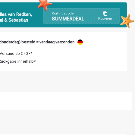
Kortingscode
lles van Redken,
SUMMERDEAL
Kopieren
al & Sebastian
donderdag) besteld = vandaag verzonden
Versand ab € 40,-*
ückgabe innerhalb*