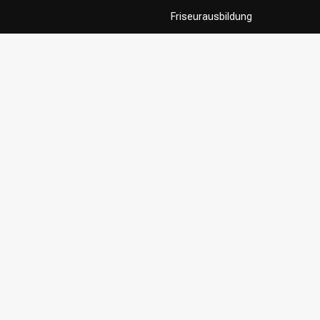
Friseurausbildung
Contact & FAQ
Lieferung
Rückgabe
Zahlungsmethoden
Allgemeine Geschäftsbedingung
Privacy Policy
Beschwerdesystem
Influencers / affiliates
Zustimmung zur Nutzung Ihrer In