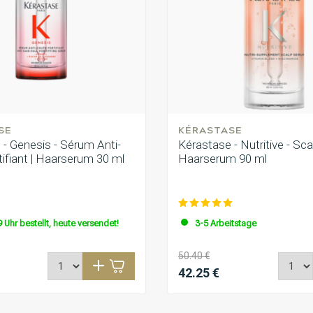
SE
KÉRASTASE
 - Genesis - Sérum Anti-
Kérastase - Nutritive - Sc
ifiant | Haarserum 30 ml
Haarserum 90 ml
 Uhr bestellt, heute versendet!
3-5 Arbeitstage
50.40 €
42.25 €