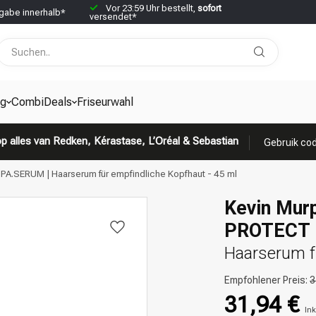
Vor 23:59 Uhr bestellt,
sofort
abe innerhalb*
versendet*
g
CombiDeals
Friseurwahl
p alles van Redken, Kérastase, L’Oréal & Sebastian
Gebruik cod
.SERUM | Haarserum für empfindliche Kopfhaut - 45 ml
Kevin Mur
PROTECT 
Haarserum f
Empfohlener Preis:
3
31,94 €
Ink