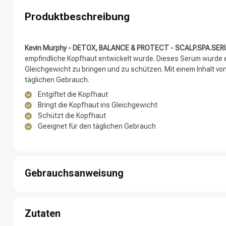
Produktbeschreibung
Kevin Murphy - DETOX, BALANCE & PROTECT - SCALP.SPA.SE
empfindliche Kopfhaut entwickelt wurde. Dieses Serum wurde en
Gleichgewicht zu bringen und zu schützen. Mit einem Inhalt von 
täglichen Gebrauch.
Entgiftet die Kopfhaut
Bringt die Kopfhaut ins Gleichgewicht
Schützt die Kopfhaut
Marken
Geeignet für den täglichen Gebrauch
Gebrauchsanweisung
Schritt 1: Tragen Sie eine kleine Menge des Serums auf die Kop
Schritt 2: Massieren Sie das Serum sanft mit den Fingerspitzen 
Zutaten
Schritt 3: Lassen Sie das Serum einige Minuten einwirken.