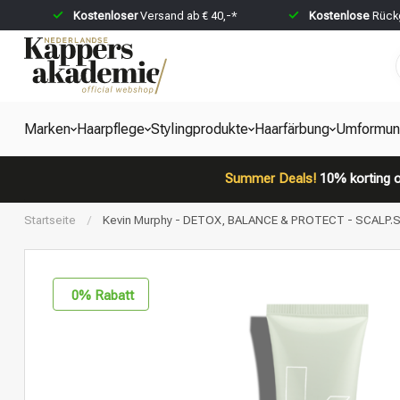
Kostenloser
Versand ab € 40,-*
Kostenlose
Rückg
Marken
Haarpflege
Stylingprodukte
Haarfärbung
Umformun
Summer Deals!
10% korting o
Startseite
/
Kevin Murphy - DETOX, BALANCE & PROTECT - SCALP.SPA
0
% Rabatt