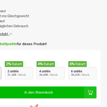
haut
ut ins Gleichgewicht
aut
täglichen Gebrauch
odukt.
battpunkte
für dieses Produkt!
2%
Rabatt
4%
Rabatt
6%
Rabatt
2 unités
4 unités
6 unités
31,30€
/ Stück
30,66€
/ Stück
30,02€
/ Stück
In den Warenkorb