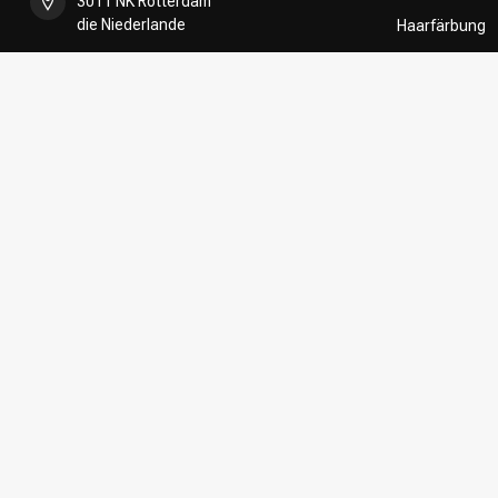
3011 NK Rotterdam
die Niederlande
Haarfärbung
Umformung
+31 85 808 5957
CombiDeals
Friseurwahl
+31 10 413 6510
shop@kappersakademie.nl
Register NR:
90505247
USt-IdNr.:
NL865339818B01