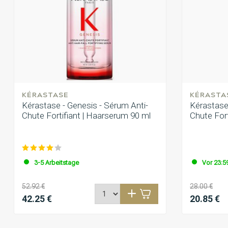
KÉRASTASE
KÉRASTA
Kérastase - Genesis - Sérum Anti-
Kérastase
Chute Fortifiant | Haarserum 90 ml
Chute Fort
3-5 Arbeitstage
Vor 23:59
52.92 €
28.00 €
42.25 €
20.85 €