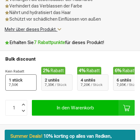
Verhindert das Verblassen der Farbe
Nährt und hydratisiert das Haar
Schützt vor schädlichen Einflüssen von außen
Mehr über dieses Produkt.
Erhalten Sie
7 Rabattpunkte
für dieses Produkt!
Bulk discount
2%
Rabatt
4%
Rabatt
6%
Rabatt
Kein Rabatt
1 stück
2 unités
4 unités
6 unités
7,50€
7,35€
/ Stück
7,20€
/ Stück
7,05€
/ Stück
In den Warenkorb
Summer Deals!
10% korting op alles van Redken,