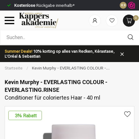
Kostenlose
Rückgabe innerhalb*
Vor 23:59 
8.9
0
Nach welcher Kategorie suchst du?
Summer Deals!
10% korting op alles van Redken, Kérastase,
L’Oréal & Sebastian
Startseite
/
Kevin Murphy - EVERLASTING COLOUR -
EVERLASTING.RINSE | Conditioner für coloriertes Haar - 40 ml
Kevin Murphy - EVERLASTING COLOUR -
EVERLASTING.RINSE
Conditioner für coloriertes Haar - 40 ml
Marken
Haarpflege
3
% Rabatt