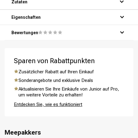
Zutaten
Schritt 2: Drücke eine kleine Menge Conditioner in deiner
Handfläche aus, etwa in der Größe einer Münze.
Schritt 3: Verteile den Conditioner gleichmäßig über dein
Eigenschaften
Haar, von den Wurzeln bis zu den Spitzen.
Schritt 4: Lasse den Conditioner einige Minuten einwirken,
Bewertungen
damit er seine Wirkung entfalten kann.
Schritt 5: Spüle dein Haar gründlich mit warmem Wasser
aus und genieße das seidige Ergebnis.
Sparen von Rabattpunkten
Umformung
CombiDeals
Zusätzlicher Rabatt auf Ihren Einkauf
Sonderangebote und exklusive Deals
Aktualisieren Sie Ihre Einkäufe von Junior auf Pro,
um weitere Vorteile zu erhalten!
Entdecken Sie, wie es funktioniert
Meepakkers