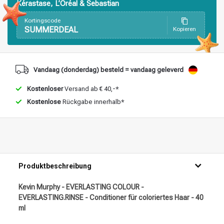
Kérastase, L’Oréal & Sebastian
Stylingprodukte
Haarfärbung
Kortingscode
SUMMERDEAL
Kopieren
Vandaag (donderdag) besteld = vandaag geleverd
Kostenloser
Versand ab € 40,-*
Kostenlose
Rückgabe innerhalb*
Produktbeschreibung
Kevin Murphy - EVERLASTING COLOUR -
EVERLASTING.RINSE - Conditioner für coloriertes Haar - 40
ml