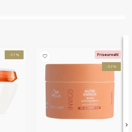
Friseurwahl
-21%
-52%