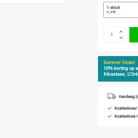
1 stück
8,49€
Summer Deals!
10% korting op a
Kérastase, L’Oré
Vandaag (
Kostenloser
Kostenlose
R