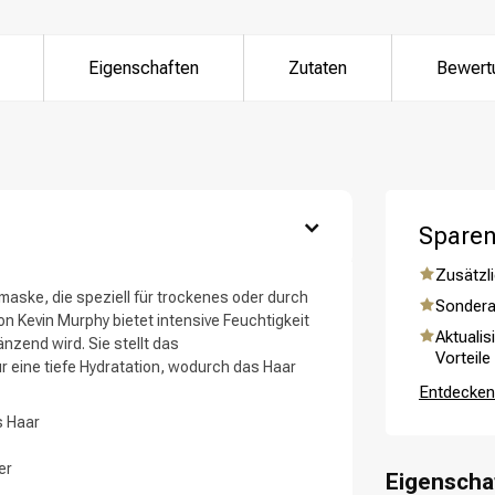
Eigenschaften
Zutaten
Bewert
ategorie suchst du?
Sparen
Zusätzli
maske, die speziell für trockenes oder durch
Sondera
 Kevin Murphy bietet intensive Feuchtigkeit
Aktualis
nzend wird. Sie stellt das
Vorteile
r eine tiefe Hydratation, wodurch das Haar
Entdecken 
Haarpflege
Stylingprodukte
s Haar
er
Eigenscha