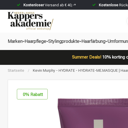
Kostenloser
Versand ab € 40,-*
Kostenlose
Rückg
Marken
Haarpflege
Stylingprodukte
Haarfärbung
Umformun
Summer Deals!
10% korting o
Startseite
/
Kevin Murphy - HYDRATE - HYDRATE-ME.MASQUE | Haarm
0
% Rabatt