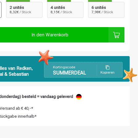
2 unités
4 unités
6 unités
8,32€
/ Stück
8,15€
/ Stück
7,98€
/ Stück
In den Warenkorb
Kortingscode
lles van Redken,
SUMMERDEAL
Kopieren
al & Sebastian
donderdag) besteld = vandaag geleverd
Versand ab € 40,-*
ückgabe innerhalb*