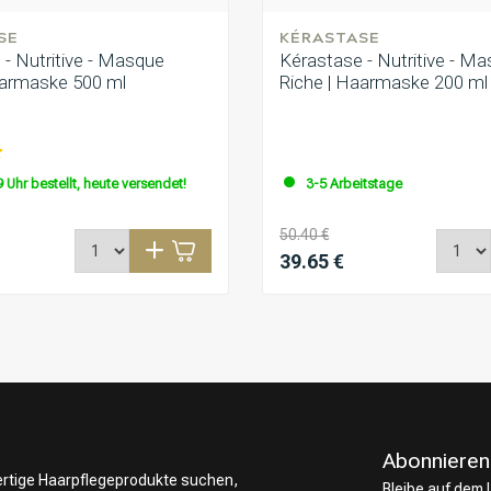
SE
KÉRASTASE
- Nutritive - Masque
Kérastase - Nutritive - M
aarmaske 500 ml
Riche | Haarmaske 200 ml
 Uhr bestellt, heute versendet!
3-5 Arbeitstage
50.40 €
39.65 €
Abonnieren
wertige Haarpflegeprodukte suchen,
Bleibe auf dem