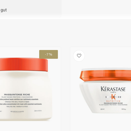
 gut
-7%