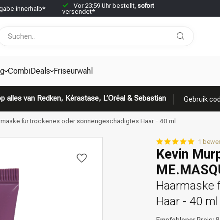
Vor 23:59 Uhr bestellt,
sofort
abe innerhalb*
versendet*
g
CombiDeals
Friseurwahl
p alles van Redken, Kérastase, L’Oréal & Sebastian
Gebruik cod
aske für trockenes oder sonnengeschädigtes Haar - 40 ml
1 bewe
Kevin Mur
ME.MASQ
Haarmaske f
Haar - 40 ml