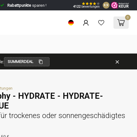
Rabattpunkte
sparen !
8.9
4122
bewertungen
0
e:
SUMMERDEAL
rtungen
phy - HYDRATE - HYDRATE-
UE
ür trockenes oder sonnengeschädigtes