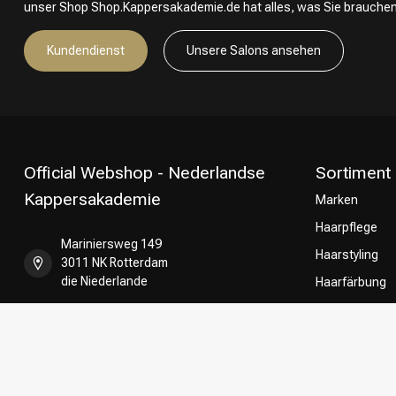
unser Shop Shop.Kappersakademie.de hat alles, was Sie brauchen
Kundendienst
Unsere Salons ansehen
Official Webshop - Nederlandse
Sortiment
Kappersakademie
Marken
Haarpflege
Mariniersweg 149
Haarstyling
3011 NK Rotterdam
die Niederlande
Haarfärbung
Umformung
+31 85 808 5957
CombiDeals
Friseurwahl
+31 10 413 6510