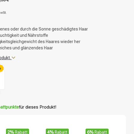
,50 €
MwSt.
kenes oder durch die Sonne geschädigtes Haar
euchtigkeit und Nährstoffe
igkeitsgleichgewicht des Haares wieder her
weiches und glänzendes Haar
odukt.
%
l
attpunkte
für dieses Produkt!
2%
Rabatt
4%
Rabatt
6%
Rabatt