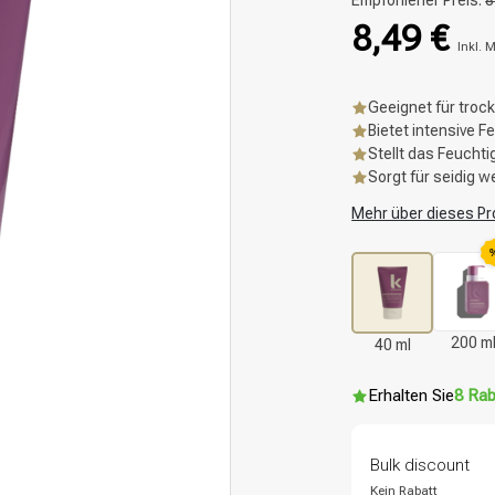
Empfohlener Preis:
8
8,49 €
Inkl. 
Geeignet für troc
Bietet intensive F
Stellt das Feucht
Sorgt für seidig 
Mehr über dieses Pr
200 m
40 ml
Erhalten Sie
8 Rab
Bulk discount
Kein Rabatt