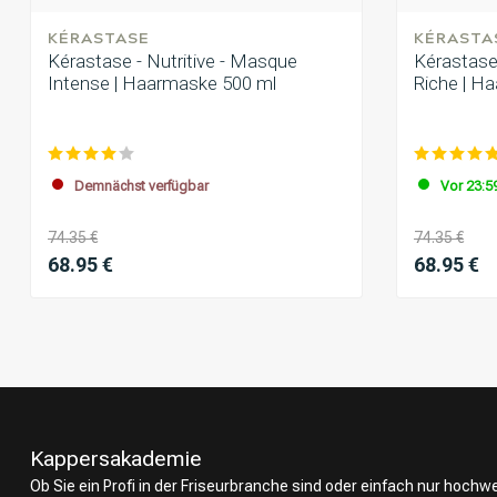
KÉRASTASE
KÉRASTA
Kérastase - Nutritive - Masque
Kérastase 
Intense | Haarmaske 500 ml
Riche | H
Demnächst verfügbar
Vor 23:59
74.35 €
74.35 €
68.95 €
68.95 €
Kappersakademie
Ob Sie ein Profi in der Friseurbranche sind oder einfach nur hoch