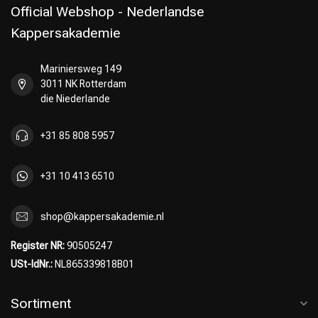
Official Webshop - Nederlandse
Kappersakademie
Mariniersweg 149
3011 NK Rotterdam
die Niederlande
+31 85 808 5957
+31 10 413 6510
shop@kappersakademie.nl
Register NR:
90505247
USt-IdNr.:
NL865339818B01
Sortiment