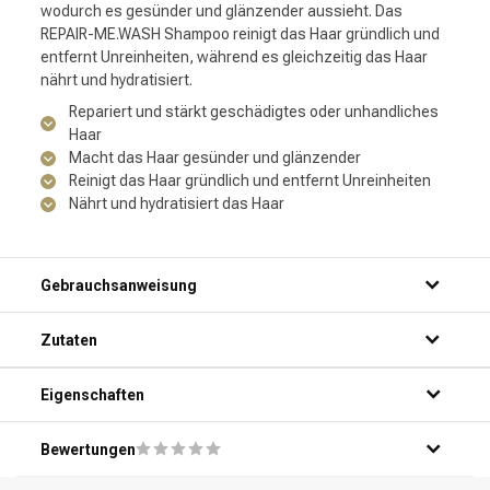
wodurch es gesünder und glänzender aussieht. Das
REPAIR-ME.WASH Shampoo reinigt das Haar gründlich und
entfernt Unreinheiten, während es gleichzeitig das Haar
nährt und hydratisiert.
Repariert und stärkt geschädigtes oder unhandliches
Haar
Macht das Haar gesünder und glänzender
Reinigt das Haar gründlich und entfernt Unreinheiten
Nährt und hydratisiert das Haar
Gebrauchsanweisung
Schritt 1: Mach dein Haar gründlich unter der Dusche nass.
Zutaten
Schritt 2: Drücke eine kleine Menge Shampoo in deine
Handfläche.
Schritt 3: Verteile das Shampoo gleichmäßig über dein Haar
Eigenschaften
und massiere es sanft ein.
Schritt 4: Lasse das Shampoo einige Minuten einwirken,
Bewertungen
um geschädigte Haarpartien zu reparieren.
Schritt 5: Spüle das Shampoo gründlich mit warmem