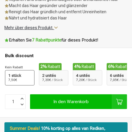
Macht das Haar gesünder und glänzender
Reinigt das Haar gründlich und entfernt Unreinheiten
Nährt und hydratisiert das Haar
Mehr über dieses Produkt.
Erhalten Sie
7 Rabattpunkte
für dieses Produkt!
Bulk discount
2%
Rabatt
4%
Rabatt
6%
Rabatt
Kein Rabatt
1 stück
2 unités
4 unités
6 unités
7,50€
7,35€
/ Stück
7,20€
/ Stück
7,05€
/ Stück
In den Warenkorb
Summer Deals!
10% korting op alles van Redken,