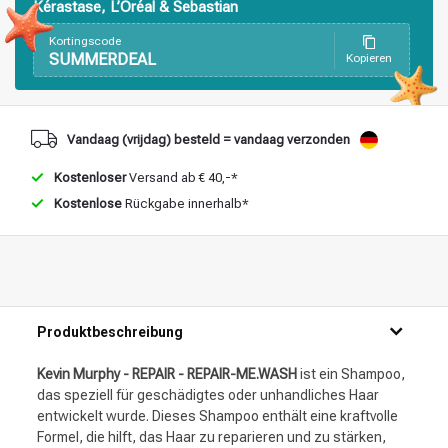
Stylingprodukte
Haarfärbung
Kérastase, L’Oréal & Sebastian
Kortingscode
SUMMERDEAL
Kopieren
Vandaag (vrijdag) besteld = vandaag verzonden
Kostenloser
Versand ab € 40,-*
Kostenlose
Rückgabe innerhalb*
Produktbeschreibung
Kevin Murphy - REPAIR - REPAIR-ME.WASH
ist ein Shampoo,
das speziell für geschädigtes oder unhandliches Haar
entwickelt wurde. Dieses Shampoo enthält eine kraftvolle
Formel, die hilft, das Haar zu reparieren und zu stärken,