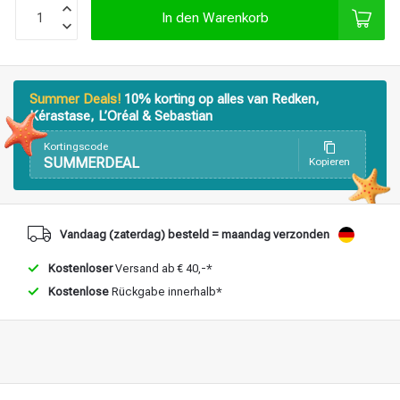
In den Warenkorb
Stylingprodukte
Haarfärbung
Summer Deals!
10% korting op alles van Redken,
Kérastase, L’Oréal & Sebastian
Kortingscode
SUMMERDEAL
Kopieren
Vandaag (zaterdag) besteld = maandag verzonden
Kostenloser
Versand ab € 40,-*
Kostenlose
Rückgabe innerhalb*