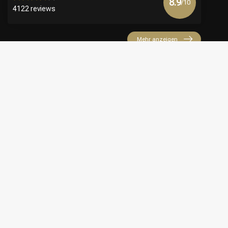
8.9
/10
4122 reviews
Mehr anzeigen
€
© Copyright 2026 Official Webshop - Nederlandse
Kappersakademie | Powered by
emarkable