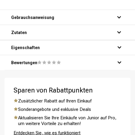
Gebrauchsanweisung
Schritt 1: Mach dein Haar gründlich unter der Dusche nass.
Zutaten
Schritt 2: Drücke eine kleine Menge des Produkts in deine
Handfläche.
Schritt 3: Verteile das Produkt gleichmäßig über dein Haar,
Eigenschaften
von den Wurzeln bis zu den Spitzen.
Schritt 4: Massiere das Produkt sanft in dein Haar ein und
Bewertungen
lasse es einige Minuten einwirken.
Schritt 5: Spüle dein Haar gründlich mit warmem Wasser
Umformung
CombiDeals
aus und genieße das wiederhergestellte und handhabbare
Ergebnis.
Sparen von Rabattpunkten
Zusätzlicher Rabatt auf Ihren Einkauf
Sonderangebote und exklusive Deals
Aktualisieren Sie Ihre Einkäufe von Junior auf Pro,
um weitere Vorteile zu erhalten!
Entdecken Sie, wie es funktioniert