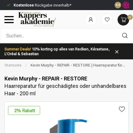
Kostenlose
Rückgabe innerhalb*
Vor 23:59 
8.9
0
Nach welcher Kategorie suchst du?
Summer Deals!
10% korting op alles van Redken, Kérastase,
L’Oréal & Sebastian
Startseite
/
Kevin Murphy - REPAIR - RESTORE | Haarreparatur für
geschädigtes oder unhandelbares Haar - 200 ml
Kevin Murphy - REPAIR - RESTORE
Haarreparatur für geschädigtes oder unhandelbares
Haar - 200 ml
Marken
Haarpflege
2
% Rabatt