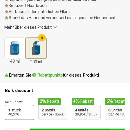
Reduziert Haarbruch
Verbessert den natürlichen Glanz
Stärkt das Haar und verbessert die allgemeine Gesundheit
Mehr über dieses Produkt.
%
40 ml
200 ml
Erhalten Sie
40 Rabattpunkte
für dieses Produkt!
Bulk discount
2%
Rabatt
4%
Rabatt
6%
Rabatt
Kein Rabatt
1 stück
2 unités
4 unités
6 unités
40,57€
39,76€
/ Stück
38,95€
/ Stück
38,14€
/ Stüc